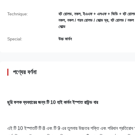
Technique:
হট রোলড, নকল, ইএএফ + এলএফ + ভিডি + হট রোলড
নকল, নকল / গরম রোলড / কোল্ড ড্র, হট রোলড / নকল 
কোল্ড
Special:
উচ্চ কার্বন
পণ্যের বর্ণনা
ছুরি ফলক ব্যবহারের জন্য টি 10 ​​হাই কার্বন ইস্পাত রাউন্ড বার
এই টি 10 ​​ইস্পাতটি টি 8 এবং টি 9 এর তুলনায় উচ্চতর শক্তি এবং পরিধান প্রতিরো