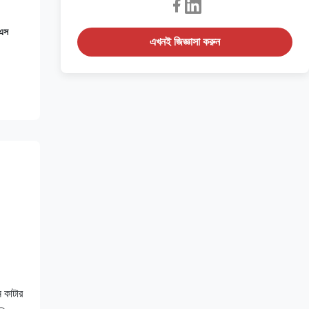
এস
এখনই জিজ্ঞাসা করুন
 কাটার