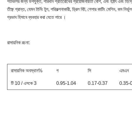
শর্তগুলির জন্য উপযুক্ত, পরিধান প্রতিরোধের প্রয়োজনীয়তা বেশি, এবং হঠাৎ এবং হিংস
তীক্ষ্ণ প্রান্ত, যেমন টার্নিং টুল, পরিকল্পনাকারী, ড্রিল বিট, পেপার কাটিং মেশিন, কম 
প্রভাব হিসাবে ব্যবহার করা যেতে পারে ।
রাসায়নিক রচনা:
রাসায়নিক অবস্থান%
গ
সি
এমএন
টি 10 ​​/ এসকে 3
0.95-1.04
0.17-0.37
0.35-