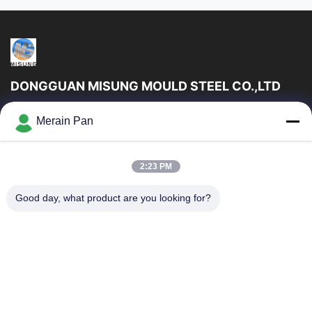
DONGGUAN MISUNG MOULD STEEL CO.,LTD
DongGuan Misung ছাঁচ ইস্পাত কোং লিমিটেড সরবরাহ প্লাস্টিক ডাই স্টিল, গরম কাজ
Merain Pan
ইস্পাত, ঠান্ডা কাজ ইস্পাত, খাদ কাঠামোগত ইস্পাত
গুরুত্বপূর্ণ সংযোগ
2:23 PM
বাড়ি
পণ্য
VR প্রদর্শন
আমাদের সম্পর্কে
Good day, what product are you looking for?
কারখানা ভ্রমণ
মান নিয়ন্ত্রণ
যোগাযোগ করুন
খবর
মামলা
আমাদের সাথে যোগাযোগ করুন
86-0769-13537200896