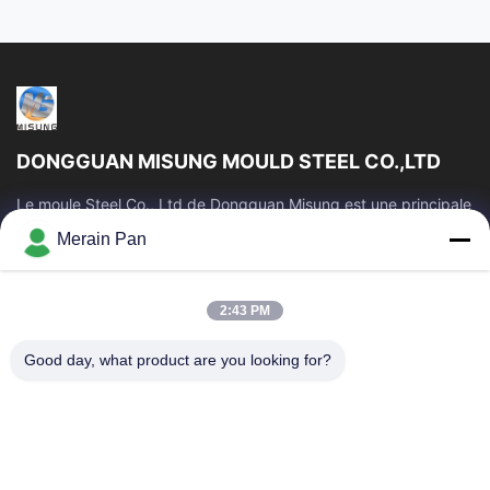
DONGGUAN MISUNG MOULD STEEL CO.,LTD
Le moule Steel Co., Ltd de Dongguan Misung est une principale
société de plastique d'approvisionnement meurent l'acier en
Merain Pan
acier et chaud de...
Liens Rapides
2:43 PM
Maison
Produits
VR Show
Au Sujet De Nous
Good day, what product are you looking for?
Visite D'usine
Contrôle De Qualité
Contactez-Nous
Nouvelles
Cas
Nous Contacter