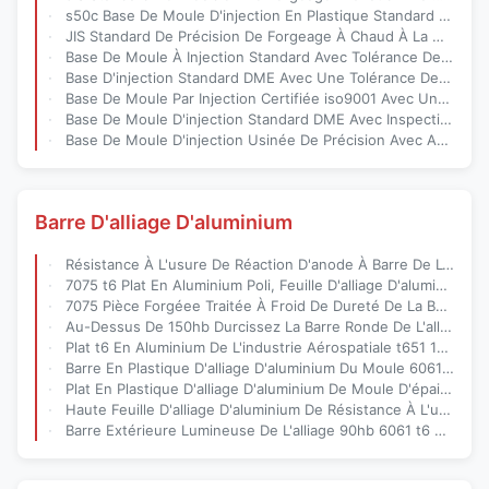
s50c Base De Moule D'injection En Plastique Standard En Acier Hasco Avec Taille Personnalisée Acceptée
JIS Standard De Précision De Forgeage À Chaud À La Matrice De Taille Personnalisée Base De Moule D'injection Pour Moule En Plastique
Base De Moule À Injection Standard Avec Tolérance De ±0,01 Mm Et Conformité À La Norme DME, Incluant Une Inspection À 100 % Avant Expédition
Base D'injection Standard DME Avec Une Tolérance De ±0,01 Mm Et Une Surface Anodisée Noire Pour Fondation De Moule En Plastique De Précision
Base De Moule Par Injection Certifiée iso9001 Avec Une Tolérance De ±0,01 Mm Et Un Traitement De Surface Anodisé Pour Le Moulage De Précision
Base De Moule D'injection Standard DME Avec Inspection À 100% Avant Expédition Et Tolérance De ±0,01 Mm Pour Le Moulage Plastique De Précision
Base De Moule D'injection Usinée De Précision Avec Anodisation Noire Et Inspection À 100% Avant Expédition Pour L'assemblage Du Moule
Barre D'alliage D'aluminium
Résistance À L'usure De Réaction D'anode À Barre De L'alliage 150hb D'aluminium De 1-3mm
7075 t6 Plat En Aluminium Poli, Feuille D'alliage D'aluminium De Takford Mécanique
7075 Pièce Forgéee Traitée À Froid De Dureté De La Barre 140hb De L'alliage t651 D'aluminium
Au-Dessus De 150hb Durcissez La Barre Ronde De L'alliage 7075 t651 D'aluminium
Plat t6 En Aluminium De L'industrie Aérospatiale t651 170hb 7075
Barre En Plastique D'alliage D'aluminium Du Moule 6061 De Diamètre De 100mm
Plat En Plastique D'alliage D'aluminium De Moule D'épaisseur De 6061 150mm
Haute Feuille D'alliage D'aluminium De Résistance À L'usure t651 De La Marine 7075
Barre Extérieure Lumineuse De L'alliage 90hb 6061 t6 D'aluminium