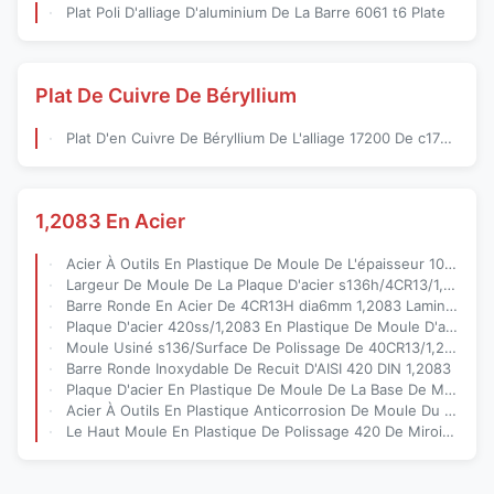
Plat Poli D'alliage D'aluminium De La Barre 6061 t6 Plate
Plat De Cuivre De Béryllium
Plat D'en Cuivre De Béryllium De L'alliage 17200 De c17200 ASTM B 643
1,2083 En Acier
Acier À Outils En Plastique De Moule De L'épaisseur 10mm Preharden s136h
Largeur De Moule De La Plaque D'acier s136h/4CR13/1,2083 2200mm En Plastique D'outil
Barre Ronde En Acier De 4CR13H dia6mm 1,2083 Laminée À Chaud Pour Le Moule En Plastique
Plaque D'acier 420ss/1,2083 En Plastique De Moule D'acier Laminée À Chaud
Moule Usiné s136/Surface De Polissage De 40CR13/1,2083 Plaques D'acier
Barre Ronde Inoxydable De Recuit D'AISI 420 DIN 1,2083
Plaque D'acier En Plastique De Moule De La Base De Moule De Chapeau s136h
Acier À Outils En Plastique Anticorrosion De Moule Du Miroir s136
Le Haut Moule En Plastique De Polissage 420 De Miroir A Modifié L'acier Inoxydable