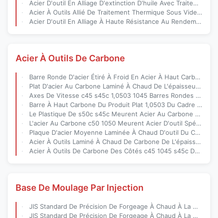
Acier D'outil En Alliage D'extinction D'huile Avec Traitement Thermique Sous Vide Et Résistance À L'usure Élevée Pour Les Applications Industrielles
Acier À Outils Allié De Traitement Thermique Sous Vide De Trempe À L'huile Avec Un Faible Allongement Pour Des Outils De Coupe Durables
Acier D'outil En Alliage À Haute Résistance Au Rendement, Résistant À L'usure Et Laminé À Chaud Et Forgé Pour Outils Industriels
Acier À Outils De Carbone
Barre Ronde D'acier Étiré À Froid En Acier À Haut Carbone De t10 sk3
Plat D'acier Au Carbone Laminé À Chaud De L'épaisseur s45c De 10mm
Axes De Vitesse c45 s45c 1,0503 1045 Barres Rondes D'acier Au Carbone
Barre À Haut Carbone Du Produit Plat 1,0503 Du Cadre 1045 De Moule
Le Plastique De s50c s45c Meurent Acier Au Carbone Forgé Par Moule
L'acier Au Carbone c50 1050 Meurent Acier D'outil Spécial
Plaque D'acier Moyenne Laminée À Chaud D'outil Du Carbone c50
Acier À Outils Laminé À Chaud De Carbone De L'épaisseur c45 1045 De 30mm
Acier À Outils De Carbone Des Côtés c45 1045 s45c De La Machine 4 De Scie
Base De Moulage Par Injection
JIS Standard De Précision De Forgeage À Chaud À La Matrice De Taille Personnalisée Base De Moule D'injection Pour Moule En Plastique
JIS Standard De Précision De Forgeage À Chaud À La Matrice De Taille Personnalisée Base De Moule D'injection Pour Moule En Plastique