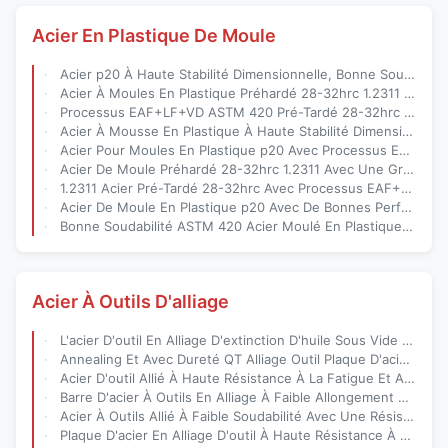
Acier En Plastique De Moule
Acier p20 À Haute Stabilité Dimensionnelle, Bonne Soudabilité Et Préhardé 28-32hrc Pour La Fabrication De Moules De Précision
Acier À Moules En Plastique Préhardé 28-32hrc 1.2311 Avec Une Bonne Soudabilité Et Une Grande Stabilité Dimensionnelle Pour Les Moules Par Injection
Processus EAF+LF+VD ASTM 420 Pré-Tardé 28-32hrc Acier À Mousse Plastique Pour Outillage De Moules Par Injection
Acier À Mousse En Plastique À Haute Stabilité Dimensionnelle Avec De Bonnes Performances D'usinage Produit Par Le Procédé EAF+LF+VD+ESR Pour Les Applications À Base De Moule
Acier Pour Moules En Plastique p20 Avec Processus EAF+LF+VD+ESR Prédurci 28-32 HRC Pour De Bonnes Performances D'usinage
Acier De Moule Préhardé 28-32hrc 1.2311 Avec Une Grande Stabilité Dimensionnelle Et Une Excellente Soudabilité Pour Les Moules En Plastique
1.2311 Acier Pré-Tardé 28-32hrc Avec Processus EAF+LF+VD Pour Une Grande Stabilité Dimensionnelle Dans La Fabrication De Moules De Précision
Acier De Moule En Plastique p20 Avec De Bonnes Performances D'usinage, Ténacité Et Résistance À La Corrosion Supérieures
Bonne Soudabilité ASTM 420 Acier Moulé En Plastique Avec Technologie De Laminage À Chaud Préhardée 28-32hrc Et EAF+LF+VD
Acier À Outils D'alliage
L'acier D'outil En Alliage D'extinction D'huile Sous Vide Traitement Thermique Avec Une Résistance À La Fatigue Élevée Pour Une Durée De Vie Supérieure De L'outil
Annealing Et Avec Dureté QT Alliage Outil Plaque D'acier À Haute Résistance Aux Chocs Et Résistance À L'usure Pour Les Applications Industrielles
Acier D'outil Allié À Haute Résistance À La Fatigue Et Au Recuit Et À Dureté QT Pour Une Faible Allongation Dans Les Outils Industriels
Barre D'acier À Outils En Alliage À Faible Allongement Avec Une Résistance À L'impact Et Une Résistance À L'usure Élevées Pour Les Applications Lourdes
Acier À Outils Allié À Faible Soudabilité Avec Une Résistance Élevée À L'usure Et Une Résistance Élevée À La Fatigue Pour L'outillage De Précision
Plaque D'acier En Alliage D'outil À Haute Résistance À L'usure, Haute Ténacité Et Haute Résistance Au Rendement Pour Les Applications Industrielles