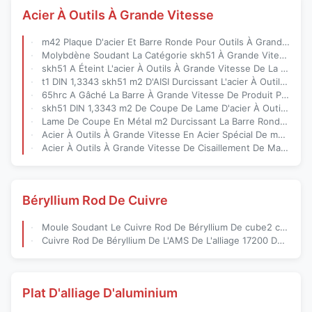
Acier À Outils À Grande Vitesse
m42 Plaque D'acier Et Barre Ronde Pour Outils À Grande Vitesse Destinés À La Production De Lames Et D'outils
Molybdène Soudant La Catégorie skh51 À Grande Vitesse De m2 1,3343 D'acier À Outils
skh51 A Éteint L'acier À Outils À Grande Vitesse De La Barre 65hrc Plate
t1 DIN 1,3343 skh51 m2 D'AISI Durcissant L'acier À Outils À Grande Vitesse
65hrc A Gâché La Barre À Grande Vitesse De Produit Plat DIN 1,3343
skh51 DIN 1,3343 m2 De Coupe De Lame D'acier À Outils À Grande Vitesse
Lame De Coupe En Métal m2 Durcissant La Barre Ronde En Acier À Grande Vitesse
Acier À Outils À Grande Vitesse En Acier Spécial De m2 De Travail À Froid Chaud
Acier À Outils À Grande Vitesse De Cisaillement De Matrice De Machine DIN 1,3343
Béryllium Rod De Cuivre
Moule Soudant Le Cuivre Rod De Béryllium De cube2 c17200
Cuivre Rod De Béryllium De L'AMS De L'alliage 17200 De c17200 ASTM B 643
Plat D'alliage D'aluminium