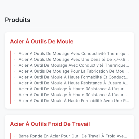
Produits
Acier À Outils De Moule
Acier À Outils De Moulage Avec Conductivité Thermique 15-30 W/M·K Polissable À L'arrière-Plan Miroir Et Haute Formabilité Pour La Fabrication De Moules De Précision
Acier À Outils De Moulage Avec Une Densité De 7,7-7,9 G/cm3 Et Une Conductivité Thermique De 15-30 W/M·K Pour Le Moulage De Précision
Acier À Outil De Moulage Avec Conductivité Thermique 15-30 W/M·K Finition De Surface Élevée Polissable À Miroir Finition Et Durci Par Traitement Thermique
Acier À Outils De Moulage Pour La Fabrication De Moules Avec Une Finition De Surface Élevée, Une Résistance À La Traction De 800 À 1200 MPa Et Un Durcissement Thermique
Acier À Outil De Moule À Haute Formabilité Et Conductivité Thermique 15-30 W/M·K Polissable À La Finition Miroir Pour La Production De Moules De Précision
Acier À Outil De Moule À Haute Résistance À L'usure Avec Une Grande Formabilité Et Une Usinabilité Modérée Pour Les Moules En Plastique
Acier À Outil De Moulage À Haute Résistance À L'usure Avec Une Large Gamme De Largeurs (10 Mm À 2200 Mm) Et De Formes Multiples Pour La Fabrication De Moules De Précision
Acier À Outil De Moulage À Haute Résistance À L'usure Avec Une Large Plage De Températures D'application Et Polissable À Haute Finition Pour Le Moulage
Acier À Outil De Moule À Haute Formabilité Avec Une Résistance À L'usure Élevée Pour Les Moules En Plastique (-40°C À 600°C)
Acier À Outils Froid De Travail
Barre Ronde En Acier Pour Outil De Travail À Froid Avec R Dia 8-800, 3000-6000 Mm Longueur Et 7,85 G/cm3 Densité