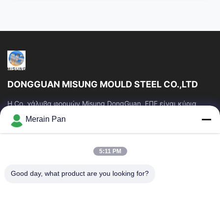
DONGGUAN MISUNG MOULD STEEL CO.,LTD
Η Co. χάλυβα φορμών Misung DongGuan, ΕΠΕ είναι κύρια
επιχείρηση του ανεφοδιασμού που ο πλαστικός χάλυβας
Merain Pan
κύβων, καυτός χάλυβας εργασίας, κρύος...
Γρήγοροι Σύνδεσμοι
5:11 PM
Σπίτι
Προϊόντα
Εμφάνιση VR
Περίπου Εμείς
Good day, what product are you looking for?
Γύρος Εργοστασίων
Ποιοτικός Έλεγχος
Μας Ελάτε Σε Επαφή Με
Ειδήσεις
Περιπτώσεις