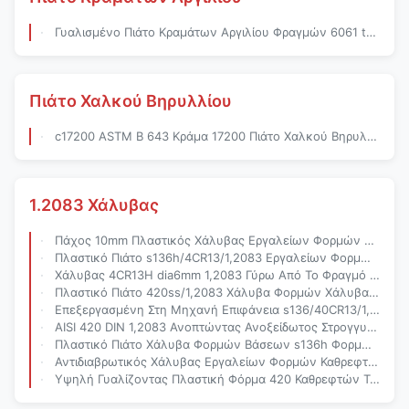
Γυαλισμένο Πιάτο Κραμάτων Αργιλίου Φραγμών 6061 t6 Επίπεδο
Πιάτο Χαλκού Βηρυλλίου
c17200 ASTM Β 643 Κράμα 17200 Πιάτο Χαλκού Βηρυλλίου
1.2083 Χάλυβας
Πάχος 10mm Πλαστικός Χάλυβας Εργαλείων Φορμών Preharden s136h
Πλαστικό Πιάτο s136h/4CR13/1,2083 Εργαλείων Φορμών Χάλυβα 2200mm Πλάτος
Χάλυβας 4CR13H dia6mm 1,2083 Γύρω Από Το Φραγμό Καυτό - Κυλημένος Για Την Πλαστική Φόρμα
Πλαστικό Πιάτο 420ss/1,2083 Χάλυβα Φορμών Χάλυβα Καυτό - Κυλημένος
Επεξεργασμένη Στη Μηχανή Επιφάνεια s136/40CR13/1,2083 Φορμών Χάλυβα Πιάτων Στίλβωσης
AISI 420 DIN 1,2083 Ανοπτώντας Ανοξείδωτος Στρογγυλός Φραγμός
Πλαστικό Πιάτο Χάλυβα Φορμών Βάσεων s136h Φορμών ΚΑΠ
Αντιδιαβρωτικός Χάλυβας Εργαλείων Φορμών Καθρεφτών s136 Πλαστικός
Υψηλή Γυαλίζοντας Πλαστική Φόρμα 420 Καθρεφτών Τροποποιημένο Ανοξείδωτο