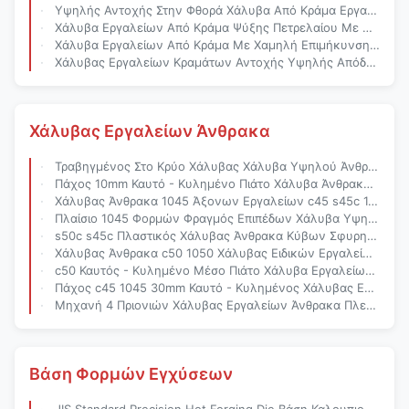
Υψηλής Αντοχής Στην Φθορά Χάλυβα Από Κράμα Εργαλείων Με Υψηλή Σκληρότητα Και Υψηλή Αντοχή Για Βιομηχανικές Εφαρμογές
Χάλυβα Εργαλείων Από Κράμα Ψύξης Πετρελαίου Με Θερμική Επεξεργασία Υπό Κενό Και Υψηλή Αντοχή Στην Φθορά Για Βιομηχανικές Εφαρμογές
Χάλυβα Εργαλείων Από Κράμα Με Χαμηλή Επιμήκυνση Για Ανθεκτικά Εργαλεία Κοπής
Χάλυβας Εργαλείων Κραμάτων Αντοχής Υψηλής Απόδοσης Με Υψηλή Αντοχή Στη Φθορά Και Θερμή Έλαση Και Σφυρηλάτηση Για Βιομηχανικά Εργαλεία
Χάλυβας Εργαλείων Άνθρακα
Τραβηγμένος Στο Κρύο Χάλυβας Χάλυβα Υψηλού Άνθρακα t10 sk3 Γύρω Από Το Φραγμό
Πάχος 10mm Καυτό - Κυλημένο Πιάτο Χάλυβα Άνθρακα s45c
Χάλυβας Άνθρακα 1045 Άξονων Εργαλείων c45 s45c 1,0503 Γύρω Από Το Φραγμό
Πλαίσιο 1045 Φορμών Φραγμός Επιπέδων Χάλυβα Υψηλού Άνθρακα 1,0503
s50c s45c Πλαστικός Χάλυβας Άνθρακα Κύβων Σφυρηλατημένος Φόρμα
Χάλυβας Άνθρακα c50 1050 Χάλυβας Ειδικών Εργαλείων Κύβων
c50 Καυτός - Κυλημένο Μέσο Πιάτο Χάλυβα Εργαλείων Άνθρακα
Πάχος c45 1045 30mm Καυτό - Κυλημένος Χάλυβας Εργαλείων Άνθρακα
Μηχανή 4 Πριονιών Χάλυβας Εργαλείων Άνθρακα Πλευρών c45 1045 s45c
Βάση Φορμών Εγχύσεων