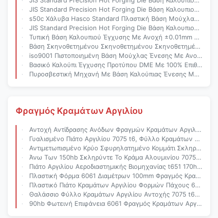
JIS Standard Precision Hot Forging Die Βάση Καλουπιού Έγχυσης Προσαρμοσμένου Μεγέθους Για Πλαστικό Καλούπι
JIS Standard Precision Hot Forging Die Βάση Καλουπιού Έγχυσης Προσαρμοσμένου Μεγέθους Για Πλαστικό Καλούπι
s50c Χάλυβα Hasco Standard Πλαστική Βάση Μούχλας Ένεσης Με Προσαρμοσμένο Μέγεθος Αποδεκτό
JIS Standard Precision Hot Forging Die Βάση Καλουπιού Έγχυσης Προσαρμοσμένου Μεγέθους Για Πλαστικό Καλούπι
Τυπική Βάση Καλουπιού Έγχυσης Με Ανοχή ±0.01mm Και Συμμόρφωση Με Το Πρότυπο DME, Συμπεριλαμβανομένου 100% Ελέγχου Πριν Από Την Αποστολή
Βάση Σκηνοθετημένου Σκηνοθετημένου Σκηνοθετημένου Σκηνοθετημένου Σκηνοθετημένου Σκηνοθετημένου
iso9001 Πιστοποιημένη Βάση Μούχλας Ένεσης Με Ανοχή ±0,01 Mm Και Επεξεργασία Επιφάνειας Ανωτισμού Για Το Μούχλασμα Ακριβείας
Βασικό Καλούπι Έγχυσης Προτύπου DME Με 100% Επιθεώρηση Πριν Από Την Αποστολή Και Ανοχή ±0,01mm Για Χύτευση Πλαστικών Ακριβείας
Πυροσβεστική Μηχανή Με Βάση Καλούπιας Ένεσης Με Μαύρη Ανωδίαση Και 100% Επιθεώρηση Πριν Από Την Αποστολή Για Συναρμολόγηση Καλούπιας
Φραγμός Κραμάτων Αργιλίου
Αντοχή Αντίδρασης Ανόδων Φραγμών Κραμάτων Αργιλίου 13mm 150hb
Γυαλισμένο Πιάτο Αργιλίου 7075 t6, Φύλλο Κραμάτων Αργιλίου Takford Μηχανικό
Αντιμετωπισμένο Κρύο Σφυρηλατημένο Κομμάτι Σκληρότητας Φραγμών 140hb Κραμάτων Αργιλίου 7075 t651
Άνω Των 150hb Σκληρύντε Το Κράμα Αλουμινίου 7075 t651 Γύρω Από Το Φραγμό
Πιάτο Αργιλίου Αεροδιαστημικής Βιομηχανίας t651 170hb 7075 t6
Πλαστική Φόρμα 6061 Διαμέτρων 100mm Φραγμός Κραμάτων Αργιλίου
Πλαστικό Πιάτο Κραμάτων Αργιλίου Φορμών Πάχους 6061 150mm
Θαλάσσιο Φύλλο Κραμάτων Αργιλίου Αντοχής 7075 t651 Υψηλό
90hb Φωτεινή Επιφάνεια 6061 Φραγμός Κραμάτων Αργιλίου t6