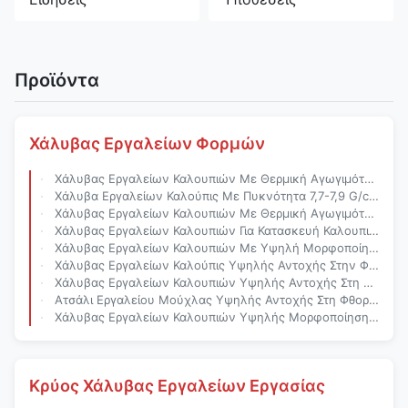
Προϊόντα
Χάλυβας Εργαλείων Φορμών
Χάλυβας Εργαλείων Καλουπιών Με Θερμική Αγωγιμότητα 15-30 W/M·K Με Δυνατότητα Στίλβωσης Σε Φινίρισμα Καθρέφτη Και Υψηλή Μορφοποίηση Για Κατασκευή Καλουπιών Ακριβείας
Χάλυβα Εργαλείων Καλούπις Με Πυκνότητα 7,7-7,9 G/cm3 Και Θερμική Αγωγιμότητα 15-30 W/M·K Για Εκτύπωση Ακριβείας
Χάλυβας Εργαλείων Καλουπιών Με Θερμική Αγωγιμότητα 15-30 W/M·K Φινίρισμα Υψηλής Επιφάνειας Που Μπορεί Να Στιλβωθεί Σε Φινίρισμα Καθρέφτη Και Σκληρύνεται Με Θερμική Επεξεργασία
Χάλυβας Εργαλείων Καλουπιών Για Κατασκευή Καλουπιών Με Φινίρισμα Υψηλής Επιφάνειας, Αντοχή Σε Εφελκυσμό 800-1200 MPa Και Σκλήρυνση Με Θερμική Επεξεργασία
Χάλυβας Εργαλείων Καλουπιών Με Υψηλή Μορφοποίηση Και Θερμική Αγωγιμότητα 15-30 W/M·K Με Δυνατότητα Στίλβωσης Σε Φινίρισμα Καθρέφτη Για Παραγωγή Καλουπιών Ακριβείας
Χάλυβας Εργαλείων Καλούπις Υψηλής Αντοχής Στην Φθορά Με Υψηλή Διαμόρφωση Και Μέτρια Μηχανική Ικανότητα Για Πλαστικά Καλούπια
Χάλυβας Εργαλείων Καλουπιών Υψηλής Αντοχής Στη Φθορά Με Μεγάλο Εύρος Πλατών (10 Mm Έως 2200 Mm) Και Πολλαπλά Σχήματα Για Κατασκευή Καλουπιών Ακριβείας
Ατσάλι Εργαλείου Μούχλας Υψηλής Αντοχής Στη Φθορά Με Ευρύ Εύρος Θερμοκρασίας Εφαρμογής Και Γυαλιστέο Σε Υψηλή Τελική Για Το Χύτευμα
Χάλυβας Εργαλείων Καλουπιών Υψηλής Μορφοποίησης Με Υψηλή Αντοχή Στη Φθορά Για Πλαστικά Καλούπια (-40°C Έως 600°C)
Κρύος Χάλυβας Εργαλείων Εργασίας