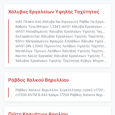
Χάλυβας Εργαλείων Υψηλής Ταχύτητας
m42 Πλάκα Από Χάλυβα Και Στρογγυλή Ράβδο Για Εργαλεία Υψηλής Ταχύτητας
Βαθμός Τετρ.Μέτρου 1,3343 skh51 Χάλυβα Εργαλείων Υψηλής Ταχύτητας Συγκόλλησης Μολυβδαίνιου
skh51 Αποσβημένος Χάλυβας Εργαλείων Υψηλής Ταχύτητας Φραγμών 65hrc Επίπεδος
Σκληραίνοντας Χάλυβας Εργαλείων Υψηλής Ταχύτητας t1 DIN 1,3343 skh51 Τετρ.Μέτρο AISI
65hrc Μετριασμένος Φραγμός Επιπέδων Χάλυβα Υψηλής Ταχύτητας DIN 1,3343
skh51 DIN 1,3343 Τέμνοντος Λεπίδων Υψηλής Ταχύτητας Τετρ.Μέτρα Χάλυβα Εργαλείων
Μετάλλων Τέμνων Λεπίδων Χάλυβας Υψηλής Ταχύτητας Τετρ.Μέτρου Σκληραίνοντας Γύρω Από Το Φραγμό
Καυτός Κρύος Εργασίας Χάλυβας Εργαλείων Υψηλής Ταχύτητας Χάλυβα Τετρ.Μέτρου Ειδικός
Χάλυβας Εργαλείων Υψηλής Ταχύτητας Κύβων Μηχανών DIN 1,3343 Κουρεύοντας
Ράβδος Χαλκού Βηρυλλίου
Ράβδος Χαλκού Βηρυλλίου Συγκόλλησης cube2 c17200 Φορμών
c17200 ASTM Β 643 Κράμα 17200 Ράβδος Χαλκού Βηρυλλίου CAms
Πιάτο Κραμάτων Αργιλίου