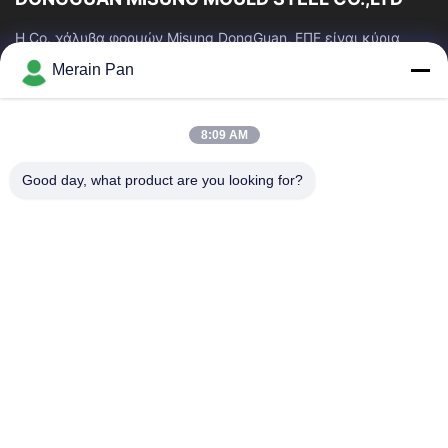
Η Co. χάλυβα φορμών Misung DongGuan, ΕΠΕ είναι κύρια
επιχείρηση του ανεφοδιασμού που ο πλαστικός χάλυβας
Merain Pan
κύβων, καυτός χάλυβας εργασίας, κρύος...
Γρήγοροι Σύνδεσμοι
8:09 AM
Σπίτι
Προϊόντα
Εμφάνιση VR
Περίπου Εμείς
Good day, what product are you looking for?
Γύρος Εργοστασίων
Ποιοτικός Έλεγχος
Μας Ελάτε Σε Επαφή Με
Ειδήσεις
Περιπτώσεις
Επικοινωνήστε Μαζί Μας
86-0769-13537200896
merain.pan@misung-steel.com