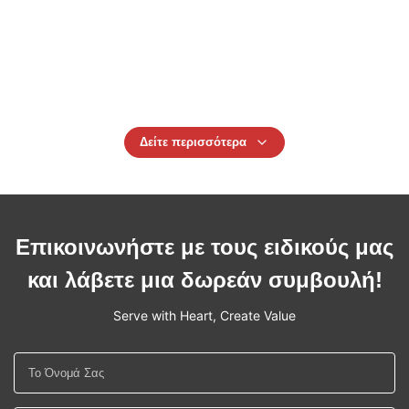
Ράβδος χαλκού βηρυλλίου συγκόλλησης CuBe2 C17200
φορμών
Γυαλισμένο πιάτο κραμάτων αργιλίου φραγμών 6061 T6
επίπεδο
Δείτε περισσότερα
Επικοινωνήστε με τους ειδικούς μας
και λάβετε μια δωρεάν συμβουλή!
Serve with Heart, Create Value