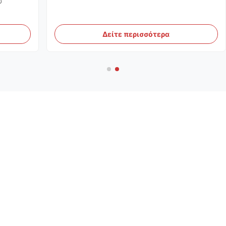
ύ
ΟΣ
Δείτε περισσότερα
ικής ...
Περισσότερα Προϊόντα
πλαστικός χάλυβας φορμών αντοχής 9Cr18Mo AISI
440C
C17200 ASTM Β 643 κράμα 17200 ράβδος χαλκού
βηρυλλίου cAms
Σκληραίνοντας χάλυβας εργαλείων υψηλής ταχύτητας
T1 DIN 1,3343 SKH51 τετρ.μέτρο AISI