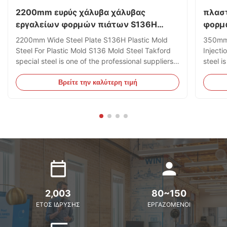
2200mm ευρύς χάλυβα χάλυβας
πλαστ
εργαλείων φορμών πιάτων S136H
φορμ
πλαστικός
350
2200mm Wide Steel Plate S136H Plastic Mold
350mm 
Steel For Plastic Mold S136 Mold Steel Takford
Inject
special steel is one of the professional suppliers
steel i
of S136 Mold Steel, We supply S136 Steel Round
Mold S
bar, Flat bar, Plates. S136 tool Steel China
bar, Pl
Βρείτε την καλύτερη τιμή
supplier and stockholders.We are the biggest the
stockh
stockholders for ...
stockho
2,003
80~150
ΈΤΟΣ ΊΔΡΥΣΗΣ
ΕΡΓΑΖΌΜΕΝΟΙ