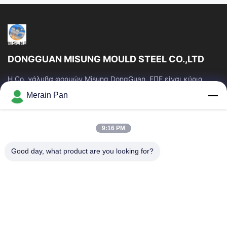
DONGGUAN MISUNG MOULD STEEL CO.,LTD
Η Co. χάλυβα φορμών Misung DongGuan, ΕΠΕ είναι κύρια
επιχείρηση του ανεφοδιασμού που ο πλαστικός χάλυβας
Merain Pan
κύβων, καυτός χάλυβας εργασίας, κρύος...
Γρήγοροι Σύνδεσμοι
9:16 PM
Σπίτι
Προϊόντα
Εμφάνιση VR
Περίπου Εμείς
Good day, what product are you looking for?
Γύρος Εργοστασίων
Ποιοτικός Έλεγχος
Μας Ελάτε Σε Επαφή Με
Ειδήσεις
Περιπτώσεις
Επικοινωνήστε Μαζί Μας
86-0769-13537200896