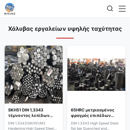
Χάλυβας εργαλείων υψηλής ταχύτητας
SKH51 DIN 1,3343
65HRC μετριασμένος
τέμνοντος λεπίδων
φραγμός επιπέδων
υψηλής ταχύτητας
χάλυβα υψηλής
DIN 1.3343/SKH51/M2
DIN 1.3343 High Speed Steel
τετρ.μέτρα χάλυβα
ταχύτητας DIN 1,3343
Hardening High Speed Steel
flat bar Quenched and