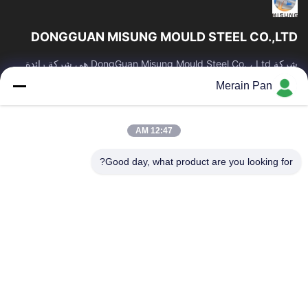
DONGGUAN MISUNG MOULD STEEL CO.,LTD
شركة DongGuan Misung Mould Steel Co. ، Ltd هي شركة رائدة
في توريد فولاذ القوالب البلاستيكية ، وفولاذ العمل الساخن ، وفولاذ العمل
Merain Pan
البارد ، والصلب...
روابط سريعة
12:47 AM
مسكن
منتجات
عرض الواقع الافتراضي
معلومات عنا
Good day, what product are you looking for?
جولة في المعمل
مراقبة الجودة
اتصل بنا
أخبار
حالات
اتصل بنا
86-0769-13537200896
merain.pan@misung-steel.com