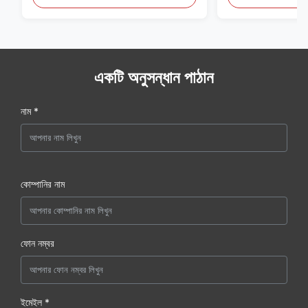
একটি অনুসন্ধান পাঠান
নাম *
কোম্পানির নাম
ফোন নম্বর
ইমেইল *