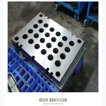
ক্ষমতা
১২০০০ টন/বছর