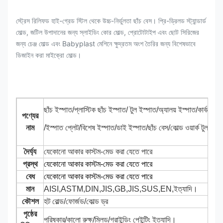
স্ট্রেস রিলিফড হাই-গ্রেড স্টিল থেকে উচ্চ-নির্ভুলতা ছাঁচ বেস। প্রি-ড্রিলড স্ট্যান্ডার্ড
মোল্ড, জটিল উপাদানের জন্য স্লাইডিং কোর মোল্ড, প্রোটোটাইপ এবং ছোট সিরিজের
জন্য চেঞ্জ মোল্ড এবং Babyplast মেশিনে ক্ষুদ্রতম অংশ তৈরির জন্য বিশেষভাবে
ডিজাইন করা মাইক্রো মোল্ড।
স্পিড স্টিল বার
ছাঁচ ইস্পাত/প্লাস্টিক ছাঁচ ইস্পাত/ টুল ইস্পাত/অ্যালয় ইস্পাত/কার্বন ই
পণ্যের
নাম
/ইস্পাত প্লেট/বিশেষ ইস্পাত/ডাই ইস্পাত/ছাঁচ বেস/কোল্ড ওয়ার্ক টুল ইস্পা
দৈর্ঘ্য
যেকোনো আকার কাস্টম-মেড করা যেতে পারে
প্রস্থ
যেকোনো আকার কাস্টম-মেড করা যেতে পারে
বেধ
যেকোনো আকার কাস্টম-মেড করা যেতে পারে
মান
AISI,ASTM,DIN,JIS,GB,JIS,SUS,EN,ইত্যাদি।
কৌশল
হট রোল্ড/ফোর্জড/কোল্ড ড্র
পৃষ্ঠের
পরিষ্কার/কালো রুক্ষ/মিলড/গ্রাইন্ডিং পেইন্টিং ইত্যাদি।