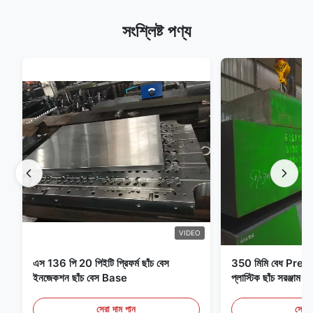
সংশ্লিষ্ট পণ্য
VIDEO
এস 136 পি 20 পিইটি প্রিফর্ম ছাঁচ বেস
350 মিমি বেধ Pre
ইনজেকশন ছাঁচ বেস Base
প্লাস্টিক ছাঁচ সরঞ্জাম ই
সেরা দাম পান
সেরা 