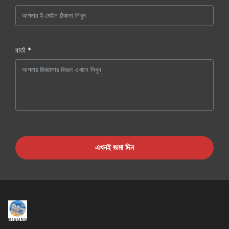
বার্তা *
এখনই জমা দিন