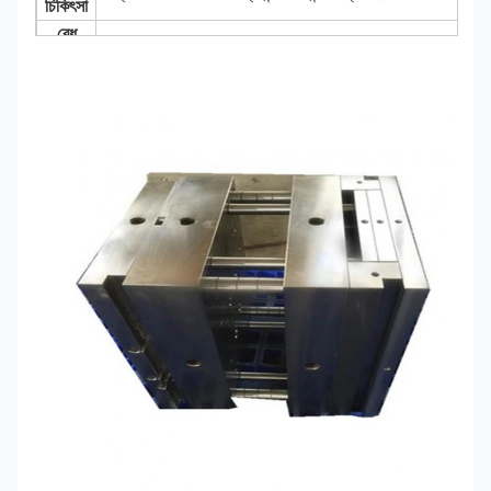
চিকিৎসা
বেধ
±০.১৫মিমি
সহনশীলতা
3Cr2Mo/1.2311/1.2312/P20/1.2738/718H/P20+Ni/1
/sus420j2/420/S136/P80H13/1.2344/SKD61/5CrN
Cr12/D3/1.2080/Cr12MoV/D2/1.2379/SKD11/9Cr
/DC53
উপাদান
40Cr/5140/35CrMo/42CrMo/4140/1.7225
C45/C50/1045/1050/S50C/S45C/T10/T8
M2/1.338/SKH51
কাস্টম-মেড
MOQ
১ টন থেকে ২৫ টন এবং নমুনা অর্ডার গ্রহণ করা হয়
শিপিং সময়
জমা বা এল/সি পাওয়ার ১৫-২০ দিন পর
রপ্তানি
স্ট্যান্ডার্ড রপ্তানি সমুদ্র-যোগ্য প্যাকেজ/কাঠের বাক্স প্যাকেজ
প্যাকিং