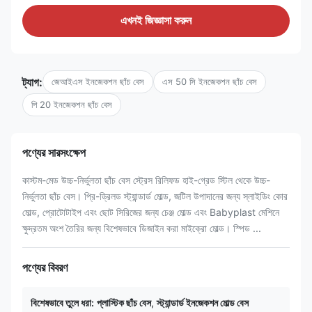
এখনই জিজ্ঞাসা করুন
ট্যাগ:
জেআইএস ইনজেকশন ছাঁচ বেস
এস 50 সি ইনজেকশন ছাঁচ বেস
পি 20 ইনজেকশন ছাঁচ বেস
পণ্যের সারসংক্ষেপ
কাস্টম-মেড উচ্চ-নির্ভুলতা ছাঁচ বেস স্ট্রেস রিলিফড হাই-গ্রেড স্টিল থেকে উচ্চ-
নির্ভুলতা ছাঁচ বেস। প্রি-ড্রিলড স্ট্যান্ডার্ড মোল্ড, জটিল উপাদানের জন্য স্লাইডিং কোর
মোল্ড, প্রোটোটাইপ এবং ছোট সিরিজের জন্য চেঞ্জ মোল্ড এবং Babyplast মেশিনে
ক্ষুদ্রতম অংশ তৈরির জন্য বিশেষভাবে ডিজাইন করা মাইক্রো মোল্ড। স্পিড ...
পণ্যের বিবরণ
বিশেষভাবে তুলে ধরা:
প্লাস্টিক ছাঁচ বেস
,
স্ট্যান্ডার্ড ইনজেকশন মোল্ড বেস