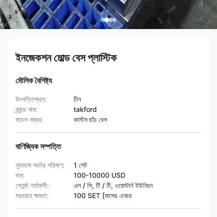
ইনজেকশন মোল্ড বেস প্লাস্টিক
মৌলিক বৈশিষ্ট্য
উৎপত্তিস্থল:
চীন
ব্র্যান্ড নাম:
takford
মডেল নম্বর:
কাস্টম ছাঁচ বেস
বাণিজ্যিক সম্পত্তি
ন্যূনতম অর্ডার পরিমাণ:
1 সেট
দাম:
100-10000 USD
পেমেন্ট শর্তাবলী:
এল / সি, টি / টি, ওয়েস্টার্ন ইউনিয়ন
সরবরাহ ক্ষমতা:
100 SET [মাসের এআর