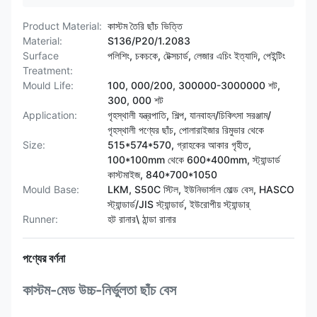
Product Material:
কাস্টম তৈরি ছাঁচ ভিত্তি
Material:
S136/P20/1.2083
Surface
পলিশিং, চকচকে, টেক্সচার্ড, লেজার এচিং ইত্যাদি, পেইন্টিং
Treatment:
Mould Life:
100, 000/200, 300000-3000000 শট,
300, 000 শট
Application:
গৃহস্থালী যন্ত্রপাতি, শিল্প, যানবাহন/চিকিৎসা সরঞ্জাম/
গৃহস্থালী পণ্যের ছাঁচ, পোলারাইজার রিমুভার থেকে
Size:
515*574*570, গ্রাহকের আকার গৃহীত,
100*100mm থেকে 600*400mm, স্ট্যান্ডার্ড
কাস্টমাইজ, 840*700*1050
Mould Base:
LKM, S50C স্টিল, ইউনিভার্সাল মোল্ড বেস, HASCO
স্ট্যান্ডার্ড/JIS স্ট্যান্ডার্ড, ইউরোপীয় স্ট্যান্ডার্
Runner:
হট রানার\ ঠান্ডা রানার
পণ্যের বর্ণনা
কাস্টম-মেড উচ্চ-নির্ভুলতা ছাঁচ বেস