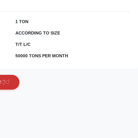
1 TON
ACCORDING TO SIZE
T/T L/C
50000 TONS PER MONTH
र
े
ं