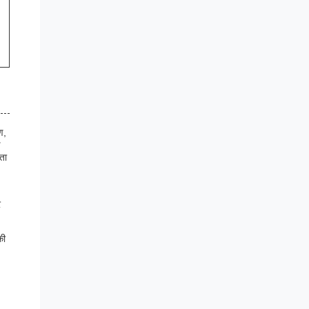
ण,
ण
ता
र
की