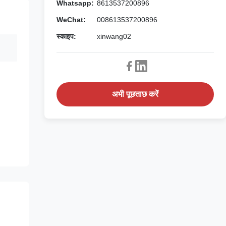
Whatsapp:
8613537200896
WeChat:
008613537200896
स्काइप:
xinwang02
अभी पूछताछ करें