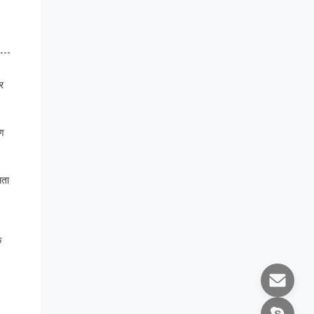
र
षण
मता
क