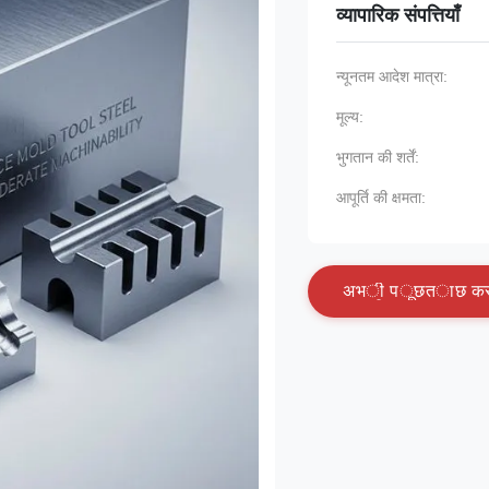
व्यापारिक संपत्तियाँ
न्यूनतम आदेश मात्रा:
मूल्य:
भुगतान की शर्तें:
आपूर्ति की क्षमता:
अ
भ
ी
प
ू
छ
त
ा
छ
क