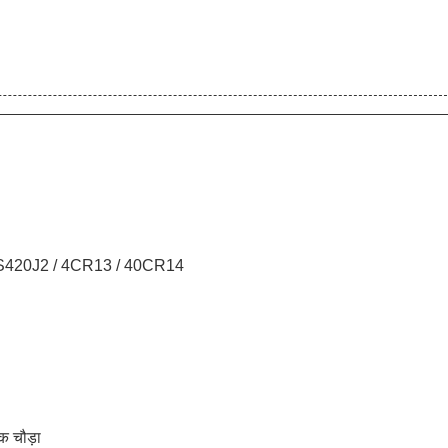
US420J2 / 4CR13 / 40CR14
क चौड़ा