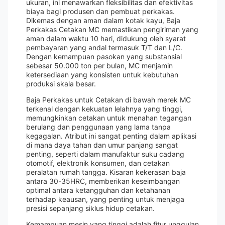
ukuran, ini menawarkan fleksibilitas dan efektivitas
biaya bagi produsen dan pembuat perkakas.
Dikemas dengan aman dalam kotak kayu, Baja
Perkakas Cetakan MC memastikan pengiriman yang
aman dalam waktu 10 hari, didukung oleh syarat
pembayaran yang andal termasuk T/T dan L/C.
Dengan kemampuan pasokan yang substansial
sebesar 50.000 ton per bulan, MC menjamin
ketersediaan yang konsisten untuk kebutuhan
produksi skala besar.
Baja Perkakas untuk Cetakan di bawah merek MC
terkenal dengan kekuatan lelahnya yang tinggi,
memungkinkan cetakan untuk menahan tegangan
berulang dan penggunaan yang lama tanpa
kegagalan. Atribut ini sangat penting dalam aplikasi
di mana daya tahan dan umur panjang sangat
penting, seperti dalam manufaktur suku cadang
otomotif, elektronik konsumen, dan cetakan
peralatan rumah tangga. Kisaran kekerasan baja
antara 30-35HRC, memberikan keseimbangan
optimal antara ketangguhan dan ketahanan
terhadap keausan, yang penting untuk menjaga
presisi sepanjang siklus hidup cetakan.
Kemampuan mesin yang tinggi adalah fitur unggulan