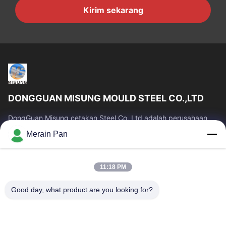
Kirim sekarang
DONGGUAN MISUNG MOULD STEEL CO.,LTD
DongGuan Misung cetakan Steel Co, Ltd adalah perusahaan
terkemuka pasokan baja mati plastik, baja kerja panas, baja
Merain Pan
kerja dingin, baja struktural...
Tautan Cepat
11:18 PM
Rumah
Produk
Tampilan VR
Tentang Kami
Good day, what product are you looking for?
Tur Pabrik
Kontrol Kualitas
Hubungi Kami
Berita