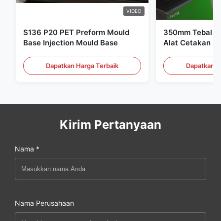
VIDEO
S136 P20 PET Preform Mould
350mm Tebal Pr
Base Injection Mould Base
Alat Cetakan Pl
Dapatkan Harga Terbaik
Dapatkan H
Kirim Pertanyaan
Nama *
Nama Perusahaan