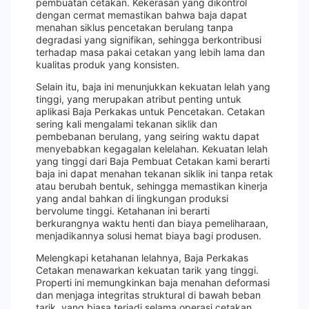
pembuatan cetakan. Kekerasan yang dikontrol
dengan cermat memastikan bahwa baja dapat
menahan siklus pencetakan berulang tanpa
degradasi yang signifikan, sehingga berkontribusi
terhadap masa pakai cetakan yang lebih lama dan
kualitas produk yang konsisten.
Selain itu, baja ini menunjukkan kekuatan lelah yang
tinggi, yang merupakan atribut penting untuk
aplikasi Baja Perkakas untuk Pencetakan. Cetakan
sering kali mengalami tekanan siklik dan
pembebanan berulang, yang seiring waktu dapat
menyebabkan kegagalan kelelahan. Kekuatan lelah
yang tinggi dari Baja Pembuat Cetakan kami berarti
baja ini dapat menahan tekanan siklik ini tanpa retak
atau berubah bentuk, sehingga memastikan kinerja
yang andal bahkan di lingkungan produksi
bervolume tinggi. Ketahanan ini berarti
berkurangnya waktu henti dan biaya pemeliharaan,
menjadikannya solusi hemat biaya bagi produsen.
Melengkapi ketahanan lelahnya, Baja Perkakas
Cetakan menawarkan kekuatan tarik yang tinggi.
Properti ini memungkinkan baja menahan deformasi
dan menjaga integritas struktural di bawah beban
tarik, yang biasa terjadi selama operasi cetakan.