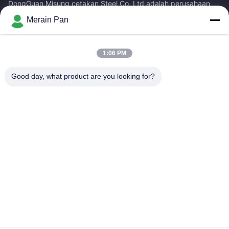
DongGuan Misung cetakan Steel Co, Ltd adalah perusahaan
terkemuka pasokan baja mati plastik, baja kerja panas, baja
Merain Pan
kerja dingin, baja struktural...
Tautan Cepat
1:06 PM
Rumah
Produk
Tampilan VR
Tentang Kami
Good day, what product are you looking for?
Tur Pabrik
Kontrol Kualitas
Hubungi Kami
Berita
Kasus
Hubungi Kami
0086-769-13537200896
merain.pan@misung-steel.com
Hak cipta © 2020-2026 DONGGUAN MISUNG MOULD STEEL CO.,LTD.