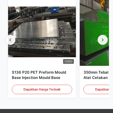
VIDEO
S136 P20 PET Preform Mould
350mm Tebal Pr
Base Injection Mould Base
Alat Cetakan Pl
Dapatkan Harga Terbaik
Dapatkan H