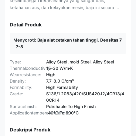
keseimbangan ketahanannya yang sangat baik,
ketahanan aus, dan kelayakan mesin, baja ini secara ...
Detail Produk
Menyoroti:
Baja alat cetakan tahan tinggi
,
Densitas 7
,
7-8
Type:
Alloy Steel ,mold Steel, Alloy Steel
Thermalconductivity:
15-30 W/m·K
Wearresistance:
High
Density:
7.7-8.0 G/cm³
Formability:
High Formability
Grade:
S136/1.2083/420/SUS420J2/4CR13/4
0CR14
Surfacefinish:
Polishable To High Finish
Applicationtemperaturerange:
-40°C To 600°C
Deskripsi Produk