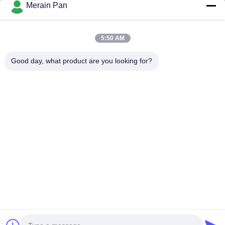
Merain Pan
kerja dingin, baja struktural...
Tautan Cepat
5:50 AM
Rumah
Produk
Tampilan VR
Tentang Kami
Good day, what product are you looking for?
Tur Pabrik
Kontrol Kualitas
Hubungi Kami
Berita
Kasus
Hubungi Kami
0086-769-13537200896
merain.pan@misung-steel.com
Hak cipta © 2020-2026 DONGGUAN MISUNG MOULD STEEL CO.,LTD.
Hak Cipta Dilindungi Undang-Undang.