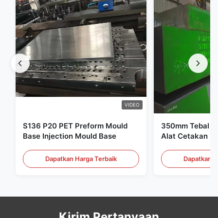
VIDEO
S136 P20 PET Preform Mould
350mm Tebal Pr
Base Injection Mould Base
Alat Cetakan Pl
Dapatkan Harga Terbaik
Dapatkan H
Kirim Pertanyaan