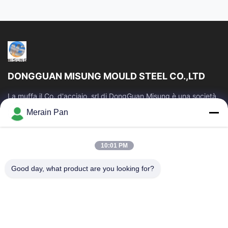
DONGGUAN MISUNG MOULD STEEL CO.,LTD
La muffa il Co. d'acciaio, srl di DongGuan Misung è una società
principale della plastica del rifornimento muore l'acciaio
Merain Pan
d'acciaio e del lavoro...
Link Veloci
10:01 PM
Casa
Prodotti
Mostra VR
Circa Noi
Good day, what product are you looking for?
Giro Della Fabbrica
Controllo Di Qualità
Contattici
Notizie
Casi
Contattaci