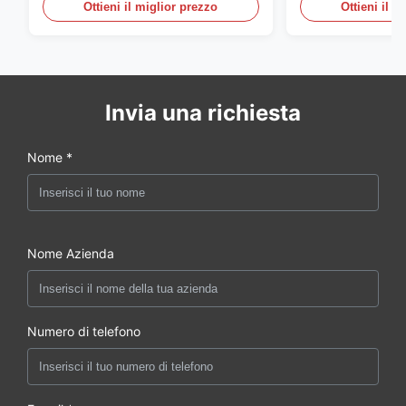
DOMESTICO di S136 P20
Ottieni il miglior prezzo
Ottieni il m
Invia una richiesta
Nome *
Nome Azienda
Numero di telefono