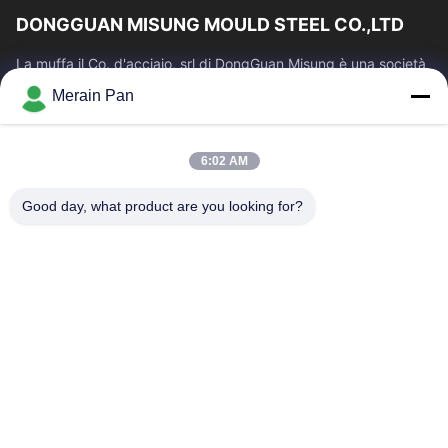
DONGGUAN MISUNG MOULD STEEL CO.,LTD
La muffa il Co. d'acciaio, srl di DongGuan Misung è una società
principale della plastica del rifornimento muore l'acciaio
Merain Pan
d'acciaio e del lavoro...
Link Veloci
6:02 AM
Casa
Prodotti
Mostra VR
Circa Noi
Good day, what product are you looking for?
Giro Della Fabbrica
Controllo Di Qualità
Contattici
Notizie
Casi
Contattaci
86-0769-13537200896
merain.pan@misung-steel.com