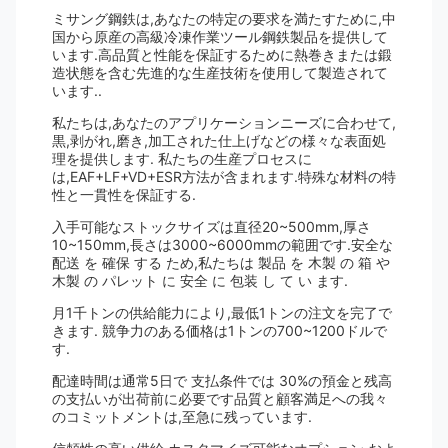
ミサング鋼鉄は,あなたの特定の要求を満たすために,中
国から原産の高級冷凍作業ツール鋼鉄製品を提供して
います.高品質と性能を保証するために熱巻きまたは鍛
造状態を含む先進的な生産技術を使用して製造されて
います..
私たちは,あなたのアプリケーションニーズに合わせて,
黒,剥がれ,磨き,加工された仕上げなどの様々な表面処
理を提供します. 私たちの生産プロセスに
は,EAF+LF+VD+ESR方法が含まれます.特殊な材料の特
性と一貫性を保証する.
入手可能なストックサイズは直径20~500mm,厚さ
10~150mm,長さは3000~6000mmの範囲です.安全な
配送 を 確保 する ため,私たちは 製品 を 木製 の 箱 や
木製 の パレット に 安全 に 包装 し て い ます.
月1千トンの供給能力により,最低1トンの注文を完了で
きます. 競争力のある価格は1トンの700~1200ドルで
す.
配達時間は通常5日で 支払条件では 30%の預金と残高
の支払いが出荷前に必要です品質と顧客満足への我々
のコミットメントは,至急に残っています.