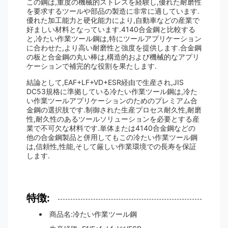
この鋼は,重度の機械的ストレスを経験し,優れた耐磨性
を要求するツールや部品の製造に非常に適しています.
優れた加工能力と硬化能力により,自動車などの産業で
好ましい材料となっています.4140合金鋼と比較する
と,冷たい作業ツール鋼は,特にツールアプリケーション
に合わせた,より高い耐磨性と強度を提供します.合金鋼
の板と合金鋼の丸い棒は,構造的および機械的なアプリ
ケーションで補完的な役割を果たします.
結論として,EAF+LF+VD+ESR経由で生産され,JIS
DC53規格に準拠している冷たい作業ツール鋼は,冷た
い作業ツールアプリケーションのためのプレミアム合
金鋼の選択肢です.制御された生産プロセス耐久性,耐磨
性,耐久性のあるツールソリューションを必要とする産
業で不可欠な材料です.単体または4140合金鋼などの
他の合金鋼製品と併用してもこの冷たい作業ツール鋼
は,信頼性,性能,そして厳しい作業環境での長寿を保証
します.
特徴:
商品名:冷たい作業ツール鋼