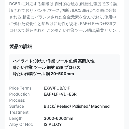
DC53 に対応する鋼級は,例外的な硬さ,耐磨性,強度で広く認
識されており,パンチ,マース,切断刀DC53級は合金鋼に分類
される.精密にバランスされた合金元素を含んでおり,使用中
に優れた硬化性と熱裂けに耐性がある. EAF+LF+VD+ESRプ
ロセスで製造された この冷たい作業ツール鋼は,硫黄とリン...
製品の詳細
ハイライト:
冷たい作業 ツール 鉄鋼 高耐久性
,
冷たい作業 ツール 鋼材 ESR プロセス
,
冷たい作業ツール 鋼 20-500mm
Price Terms:
EXW/FOB/CIF
Production
EAF+LF+VD+ESR
Process:
Surface
Black/ Peeled/ Polished/ Machined
Treatment:
Length:
3000-6000mm
Alloy Or Not:
IS ALLOY