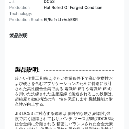
Jis:
DC53
Production
Hot Rolled Or Forged Condition
Technology:
Production Route:
Ef/Eaf+Lf+Vd/ESR
製品説明
製品説明:
冷たい作業工具鋼は,冷たい作業条件下で高い耐磨性お
よび硬さを含むアプリケーションのために特別に設計
された高性能合金鋼である.電気炉 (Ef) や電弧炉 (Eaf)
を用いた洗練された生産路線で製造されるこの鉄鋼は,
超純度と微細構造の均一性を保証します.機械性能と耐
久性が向上する.
JIS DC53 に対応する鋼級は,例外的な硬さ,耐磨性,強
度で広く認識されており,パンチ,マース,切断刀DC53級
は合金鋼に分類される.精密にバランスされた合金元素
を含んでおり,使用中に優れた硬化性と熱裂けに耐性が