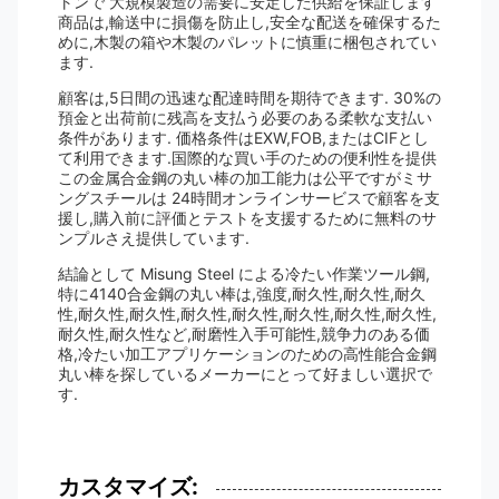
トンで 大規模製造の需要に安定した供給を保証します
商品は,輸送中に損傷を防止し,安全な配送を確保するた
めに,木製の箱や木製のパレットに慎重に梱包されてい
ます.
顧客は,5日間の迅速な配達時間を期待できます. 30%の
預金と出荷前に残高を支払う必要のある柔軟な支払い
条件があります. 価格条件はEXW,FOB,またはCIFとし
て利用できます.国際的な買い手のための便利性を提供
この金属合金鋼の丸い棒の加工能力は公平ですがミサ
ングスチールは 24時間オンラインサービスで顧客を支
援し,購入前に評価とテストを支援するために無料のサ
ンプルさえ提供しています.
結論として Misung Steel による冷たい作業ツール鋼,
特に4140合金鋼の丸い棒は,強度,耐久性,耐久性,耐久
性,耐久性,耐久性,耐久性,耐久性,耐久性,耐久性,耐久性,
耐久性,耐久性など,耐磨性入手可能性,競争力のある価
格,冷たい加工アプリケーションのための高性能合金鋼
丸い棒を探しているメーカーにとって好ましい選択で
す.
カスタマイズ: