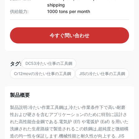
shipping
供給能力:
1000 tons per month
今すぐ問い合わせ
タグ:
DC53冷たい仕事の工具鋼
Cr12movの冷たい仕事の工具鋼
JISの冷たい仕事の工具鋼
製品概要
製品説明:冷たい作業工具鋼は,冷たい作業条件下で高い耐磨
性および硬さを含むアプリケーションのために特別に設計さ
れた高性能合金鋼である.電気炉 (Ef) や電弧炉 (Eaf) を用いた
洗練された生産路線で製造されるこの鉄鋼は,超純度と微細構
造の均一性を保証します.機械性能と耐久性が向上する. JIS