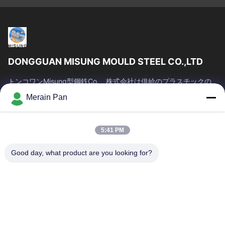
DONGGUAN MISUNG MOULD STEEL CO.,LTD
トンコワンMisung型鋼鉄Co.、株式会社は供給のプラスチックの
一流の会社死ぬ鋼鉄、熱い仕事の鋼鉄、冷たい仕事の鋼鉄、合金
Merain Pan
の構造スチールである
クイックリンク
5:41 PM
家
プロダクト
VRショー
私達について
Good day, what product are you looking for?
工場旅行
品質管理
私達に連絡しなさい
ニュース
場合
お問い合わせ