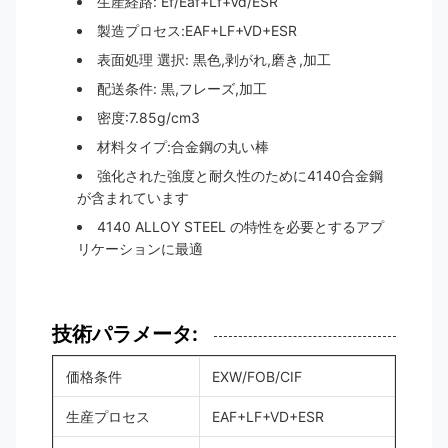
生産経路: Ef/Eaf+Lf+Vd/ESR
製造プロセス:EAF+LF+VD+ESR
表面処理 選択: 黒色,剥がれ,磨き,加工
配送条件: 黒,フレーズ,加工
密度:7.85g/cm3
材料タイプ:合金鋼の丸い棒
強化された強度と耐久性のために4140合金鋼
が含まれています
4140 ALLOY STEEL の特性を必要とするアプ
リケーションに最適
技術パラメータ:
価格条件
EXW/FOB/CIF
生産プロセス
EAF+LF+VD+ESR