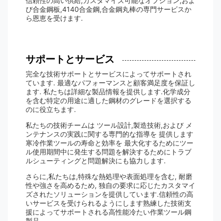
信頼性の高い供給,カスタマイズ可能なオプション,およ
び合金鋼板,4140合金鋼,合金鋼丸棒の専門サービスか
ら恩恵を受けます.
サポートとサービス
完全な技術サポートとサービスによってサポートされ
ています. 最適なパフォーマンスと顧客満足度を保証し
ます. 私たちは詳細な製品情報を提供します.化学成分
を含む特定の用途に適した鋼材のグレードを選択する
のに役立ちます.
私たちの技術チームは ツール設計,製造技術,および メ
ンテナンスの実践に関する専門的な指導を 提供します
寒冷作業ツールの寿命と効率を 最大化するためにツー
ル使用期間中に発生する問題を解決するためにトラブ
ルシューティングと問題解決にも協力します.
さらに,私たちは,特殊な熱処理や表面処理を含む, 耐磨
性や強さを高めるため, 独自の要求に応じたカスタマイ
ズされたソリューションを提供しています.信頼性の高
いサービスを受けられるようにします熟練した技術支
援によってサポートされる高性能冷たい作業ツール鋼
製品.