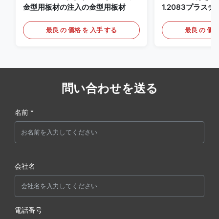
金型用板材の注入の金型用板材
1.2083プラス
最良 の 価格 を 入手 する
最良 の 価格
問い合わせを送る
名前 *
会社名
電話番号