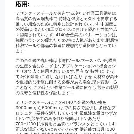
応用:
ミサング・スチールが製造する冷たい作業工具鋼材は
高品質の合金鋼丸棒で,特殊な強度と耐久性を要求する
厳しい用途のために特別に設計されています.中国産こ
の製品は,冷たい加工プロセスにおける優れた性能で広
く認識されています. 4140合金鋼のバリエーションは,
強度バランスの優れたため,特に人気があります.耐磨性
精密ツールや部品の製造に理想的な選択肢となってい
ます.
この合金鋼の丸い棒は,切削ツール,マース,パンチ,模具
の生産を含むさまざまなアプリケーションの機会とシ
ナリオで広く使用されています.固有 な 特性 に よっ
て,冷凍 鍛造 に 適し なけれ ば なり ませ ん材料が高圧
や重複的な衝撃に耐える必要がある場合,形を変形する
ことなく,この冷たい作業ツール鋼に依存し,彼らの製品
の長寿と信頼性を保証します..
ミサングスチールは,この4140合金鋼の丸い棒を
3000mmから6000mmまでの長さで提供し,多様なプ
ロジェクト要件を満たしています.最低注文量はわずか
1トンで,競争力のある価格範囲は1トンあたり
700~1200ドル費用と品質のバランスをとっています.
正式な認証がないにもかかわらず,供給能力は月1000