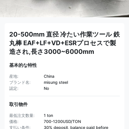
20-500mm 直径 冷たい作業ツール 鉄
丸棒 EAF+LF+VD+ESRプロセスで製
造され,長さ3000~6000mm
基本的な特性
産地:
China
ブランド名:
misung steel
認定:
No
取引物件
最低注文数量:
1 ton
価格:
700-1200USD/TON
支払い条件:
30% deposit, balance paid before