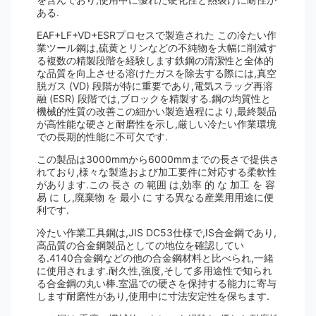
ある.
EAF+LF+VD+ESRプロセスで製造された この冷たい作
業ツール鋼は,硫黄とリンなどの不純物を大幅に削減す
る複数の精製段階を経験します鉄鋼の清潔性と全体的
な品質を向上させる溶けたガスを除去する際には,真空
脱ガス (VD) 段階が特に重要であり,電気スラッグ再溶
融 (ESR) 段階では,ブロックを精製する.鋼の均質性と
機械的性質の改善この細かい製造過程により,最終製品
が高性能な硬さと耐磨性を示し,厳しい冷たい作業環境
での長期的性能に不可欠です.
この製品は3000mmから6000mmまでの長さで提供さ
れており,様々な製造および加工要件に対応する柔軟性
があります.この 長さ の 範囲 は,効率 的 な 加工 を 容
易 に し,廃棄物 を 最小 に する異なる産業用用途に便
利です.
冷たい作業工具鋼は,JIS DC53仕様で,IS合金鋼であり,
高品質の合金鋼製品としての地位を確認してい
る.4140合金鋼などの他の合金鋼材料と比べられ,一緒
に使用されます.耐久性,強度,そして多用途性で知られ
る合金鋼の丸い棒.室温での硬さを保持する能力に寄与
します耐磨性があり,使用中に寸法安定性を保ちます.