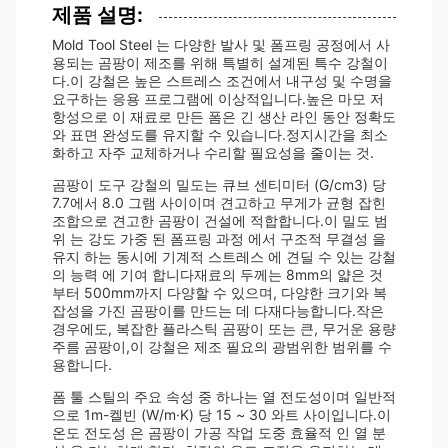
제품 설명:
Mold Tool Steel 는 다양한 발사 및 폼프링 공정에서 사
용되는 곰팡이 제조를 위해 특별히 설계된 특수 강철이
다.이 강철은 높은 스트레스 조건에서 내구성 및 수명을
요구하는 응용 프로그램에 이상적입니다.높은 마모 저
항성으로 이 재료로 만든 폼은 긴 생산 라인 동안 정확도
와 표면 완성도를 유지할 수 있습니다.정지시간을 최소
화하고 자주 교체하거나 수리할 필요성을 줄이는 것.
곰팡이 도구 강철의 밀도는 큐브 센티미터 (G/cm3) 당
7.7에서 8.0 그램 사이이며 견고하고 무게가 균형 잡힌
조합으로 견고한 곰팡이 건설에 적합합니다.이 밀도 범
위 는 강도 가중 된 폼프링 과정 에서 구조적 무결성 을
유지 하는 동시에 기계적 스트레스 에 견딜 수 있는 강철
의 능력 에 기여 합니다재료의 두께는 8mm의 얇은 것
부터 500mm까지 다양할 수 있으며, 다양한 크기와 복
잡성을 가진 곰팡이를 만드는 데 다재다능합니다.작은
경우에도, 복잡한 플라스틱 곰팡이 또는 큰, 무거운 용량
주름 곰팡이,이 강철은 제조 필요의 광범위한 범위를 수
용합니다.
폼 툴 스틸의 주요 속성 중 하나는 열 전도성이며 일반적
으로 1m-켈빈 (W/m·K) 당 15 ~ 30 와트 사이입니다.이
온도 전도성 은 곰팡이 가공 작업 도중 효율적 인 열 분