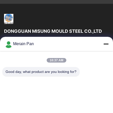
DONGGUAN MISUNG MOULD STEEL CO.,LTD
동완 딱포드 특별한 강철 Co., Ltd．는 전문적 특별한 강철 서비스
Merain Pan
제공자들, 합리적인 가격이고 훌륭한 상품입니다.
빠른 링크
10:37 AM
집
제품
VR 쇼
우리에 대하여
Good day, what product are you looking for?
공장 여행
품질 관리
연락주세요
뉴스
경우
문의하기
0086-769-13537200896