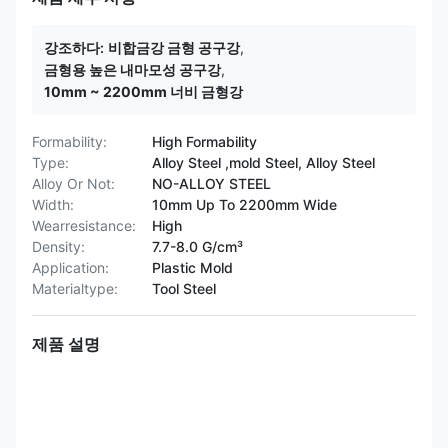
강조하다:
비합금강 금형 공구강
,
금형용 높은 내마모성 공구강
,
10mm ~ 2200mm 너비 금형강
Formability:
High Formability
Type:
Alloy Steel ,mold Steel, Alloy Steel
Alloy Or Not:
NO-ALLOY STEEL
Width:
10mm Up To 2200mm Wide
Wearresistance:
High
Density:
7.7-8.0 G/cm³
Application:
Plastic Mold
Materialtype:
Tool Steel
제품 설명