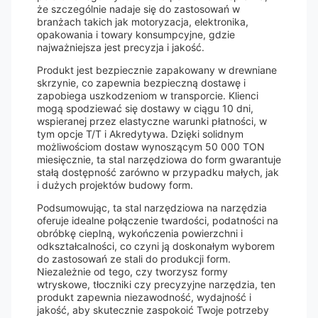
że ​​szczególnie nadaje się do zastosowań w
branżach takich jak motoryzacja, elektronika,
opakowania i towary konsumpcyjne, gdzie
najważniejsza jest precyzja i jakość.
Produkt jest bezpiecznie zapakowany w drewniane
skrzynie, co zapewnia bezpieczną dostawę i
zapobiega uszkodzeniom w transporcie. Klienci
mogą spodziewać się dostawy w ciągu 10 dni,
wspieranej przez elastyczne warunki płatności, w
tym opcje T/T i Akredytywa. Dzięki solidnym
możliwościom dostaw wynoszącym 50 000 TON
miesięcznie, ta stal narzędziowa do form gwarantuje
stałą dostępność zarówno w przypadku małych, jak
i dużych projektów budowy form.
Podsumowując, ta stal narzędziowa na narzędzia
oferuje idealne połączenie twardości, podatności na
obróbkę cieplną, wykończenia powierzchni i
odkształcalności, co czyni ją doskonałym wyborem
do zastosowań ze stali do produkcji form.
Niezależnie od tego, czy tworzysz formy
wtryskowe, tłoczniki czy precyzyjne narzędzia, ten
produkt zapewnia niezawodność, wydajność i
jakość, aby skutecznie zaspokoić Twoje potrzeby