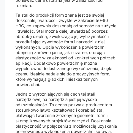
ponieważ cena ustalana jest w zależności od
rozmiaru.
Ta stal do produkcji form znana jest ze swojej
doskonałej twardości, zwykle w zakresie 50-60
HRC, co zapewnia doskonałą odporność na zużycie
i trwałość. Stal można dalej utwardzać poprzez
obróbkę cieplną, zwiększając jej wytrzymałość i
przedłużając żywotność form i narzędzi z niej
wykonanych. Opcje wykończenia powierzchni
obejmują zarówno jasne, jak i czarne, oferując
elastyczność w zależności od konkretnych potrzeb
aplikacji. Dodatkowo powierzchnię można
wypolerować do lustrzanego wykończenia, dzięki
czemu idealnie nadaje się do precyzyjnych form,
które wymagają gładkich i nieskazitelnych
powierzchni.
Jedną z wyróżniających się cech tej stali
narzędziowej na narzędzia jest jej wysoka
odkształcalność. Ta cecha pozwala producentom
stosunkowo łatwo kształtować i obrabiać stal,
ułatwiając tworzenie złożonych geometrii form i
skomplikowanych projektów narzędzi. Doskonała
plastyczność w połączeniu z możliwością uzyskania
polerowanego wykończenia powierzchni sprawia,