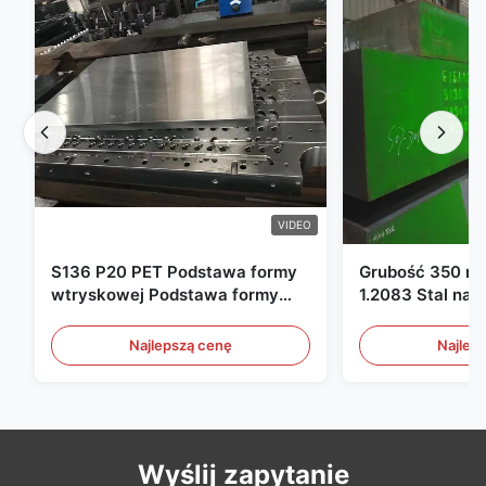
VIDEO
S136 P20 PET Podstawa formy
Grubość 350 m
wtryskowej Podstawa formy
1.2083 Stal nar
wtryskowej
form plastikow
Najlepszą cenę
Najlep
Wyślij zapytanie