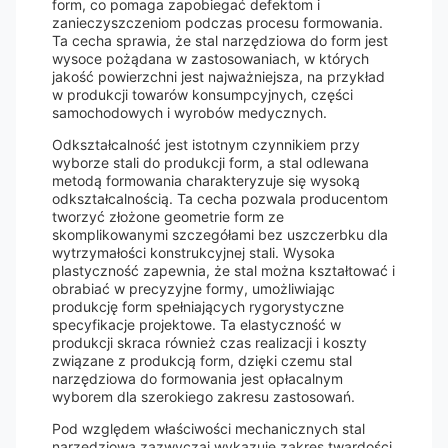
form, co pomaga zapobiegać defektom i
zanieczyszczeniom podczas procesu formowania.
Ta cecha sprawia, że ​​stal narzędziowa do form jest
wysoce pożądana w zastosowaniach, w których
jakość powierzchni jest najważniejsza, na przykład
w produkcji towarów konsumpcyjnych, części
samochodowych i wyrobów medycznych.
Odkształcalność jest istotnym czynnikiem przy
wyborze stali do produkcji form, a stal odlewana
metodą formowania charakteryzuje się wysoką
odkształcalnością. Ta cecha pozwala producentom
tworzyć złożone geometrie form ze
skomplikowanymi szczegółami bez uszczerbku dla
wytrzymałości konstrukcyjnej stali. Wysoka
plastyczność zapewnia, że ​​stal można kształtować i
obrabiać w precyzyjne formy, umożliwiając
produkcję form spełniających rygorystyczne
specyfikacje projektowe. Ta elastyczność w
produkcji skraca również czas realizacji i koszty
związane z produkcją form, dzięki czemu stal
narzędziowa do formowania jest opłacalnym
wyborem dla szerokiego zakresu zastosowań.
Pod względem właściwości mechanicznych stal
narzędziowa zazwyczaj wykazuje zakres twardości