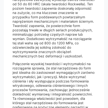
od 50 do 60 HRC (skala twardości Rockwella). Ten
poziom twardości zapewnia doskonałą odporność
na zużycie, co ma kluczowe znaczenie w
przypadku form poddawanych powtarzalnym
naprężeniom mechanicznym i materiałom ściernym.
Twardość zapewnia, że ​​powierzchnie form
pozostają trwałe w długich seriach produkcyjnych,
minimalizując potrzebę częstych napraw lub
wymian. Dodatkowo wytrzymałość na rozciąganie
tej stali waha się od 800 do 1200 MPa, co
odzwierciedla jej solidną zdolność do
wytrzymywania znacznych obciążeń
mechanicznych bez deformacji i uszkodzeń.
Połączenie wysokiej twardości i wytrzymałości na
rozciąganie sprawia, że ​​stal narzędziowa do form
jest idealna do zastosowań wymagających zarówno
wytrzymałości, jak i precyzji. Może wytrzymać
ciśnienia i siły występujące podczas formowania
wtryskowego, odlewania ciśnieniowego i innych
procesów formowania, zachowując jednocześnie
dokładność wymiarową i integralność powierzchni.
Ta równowaga właściwości jest powodem, dla
którego stal narzędziowa do formowania jest
preferowana na krytyczne elementy narzędzi w