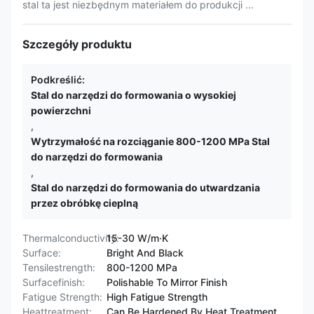
stal ta jest niezbędnym materiałem do produkcji ...
Szczegóły produktu
Podkreślić:
Stal do narzędzi do formowania o wysokiej
powierzchni
,
Wytrzymałość na rozciąganie 800-1200 MPa Stal
do narzędzi do formowania
,
Stal do narzędzi do formowania do utwardzania
przez obróbkę cieplną
Thermalconductivity:
15-30 W/m·K
Surface:
Bright And Black
Tensilestrength:
800-1200 MPa
Surfacefinish:
Polishable To Mirror Finish
Fatigue Strength:
High Fatigue Strength
Heattreatment:
Can Be Hardened By Heat Treatment