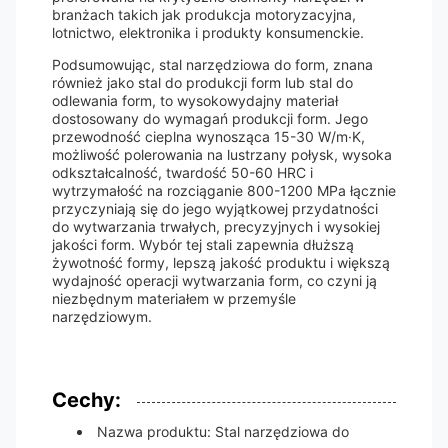
branżach takich jak produkcja motoryzacyjna,
lotnictwo, elektronika i produkty konsumenckie.
Podsumowując, stal narzędziowa do form, znana
również jako stal do produkcji form lub stal do
odlewania form, to wysokowydajny materiał
dostosowany do wymagań produkcji form. Jego
przewodność cieplna wynosząca 15-30 W/m·K,
możliwość polerowania na lustrzany połysk, wysoka
odkształcalność, twardość 50-60 HRC i
wytrzymałość na rozciąganie 800-1200 MPa łącznie
przyczyniają się do jego wyjątkowej przydatności
do wytwarzania trwałych, precyzyjnych i wysokiej
jakości form. Wybór tej stali zapewnia dłuższą
żywotność formy, lepszą jakość produktu i większą
wydajność operacji wytwarzania form, co czyni ją
niezbędnym materiałem w przemyśle
narzędziowym.
Cechy:
Nazwa produktu: Stal narzędziowa do