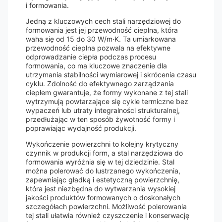
i formowania.
Jedną z kluczowych cech stali narzędziowej do
formowania jest jej przewodność cieplna, która
waha się od 15 do 30 W/m·K. Ta umiarkowana
przewodność cieplna pozwala na efektywne
odprowadzanie ciepła podczas procesu
formowania, co ma kluczowe znaczenie dla
utrzymania stabilności wymiarowej i skrócenia czasu
cyklu. Zdolność do efektywnego zarządzania
ciepłem gwarantuje, że formy wykonane z tej stali
wytrzymują powtarzające się cykle termiczne bez
wypaczeń lub utraty integralności strukturalnej,
przedłużając w ten sposób żywotność formy i
poprawiając wydajność produkcji.
Wykończenie powierzchni to kolejny krytyczny
czynnik w produkcji form, a stal narzędziowa do
formowania wyróżnia się w tej dziedzinie. Stal
można polerować do lustrzanego wykończenia,
zapewniając gładką i estetyczną powierzchnię,
która jest niezbędna do wytwarzania wysokiej
jakości produktów formowanych o doskonałych
szczegółach powierzchni. Możliwość polerowania
tej stali ułatwia również czyszczenie i konserwację