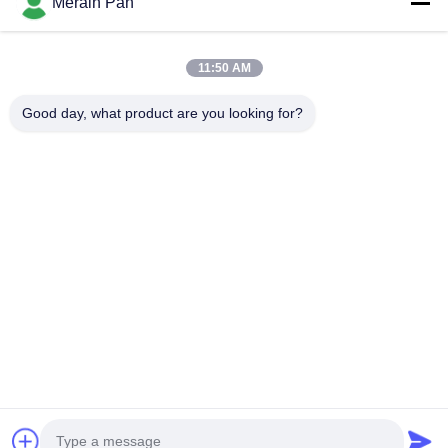
Merain Pan
pracy na gorąco, stal do pracy...
Szybkie Linki
11:50 AM
Dom
Produkty
Pokaz VR
O Nas
Good day, what product are you looking for?
Wycieczka Po Fabryce
Kontrola Jakości
Skontaktuj Się Z Nami
Aktualności
Sprawy
Skontaktuj Się Z Nami
86-0769-13537200896
merain.pan@misung-steel.com
Prawa autorskie © 2020-2026 DONGGUAN MISUNG MOULD STEEL
CO.,LTD. Wszelkie prawa zastrzeżone.