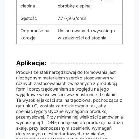
cieplna
obróbkę cieplną
Gęstość
7,7-7,9 G/cm3
Odporność na
Umiarkowany do wysokiego
korozję
w zależności od stopnia
Aplikacje:
Produkt ze stali narzędziowej do formowania jest
niezbędnym materiałem szeroko stosowanym w
różnych zastosowaniach związanych z produkcją
form i oprzyrządowaniem ze względu na jego
wyjątkowe właściwości i wszechstronne działanie.
Ta wysokiej jakości stal narzędziowa, pochodząca z
gatunku C, została zaprojektowana tak, aby
spełniać rygorystyczne wymagania produkcji
przemysłowej. Przy minimalnej wielkości zamówienia
wynoszącej 1 TONĘ nadaje się do produkcji na dużą
skalę, przy jednoczesnym spełnieniu wymagań
dotyczących niestandardowych rozmiarów,