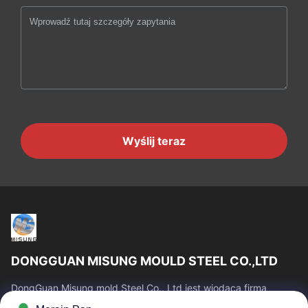
Wyślij teraz
DONGGUAN MISUNG MOULD STEEL CO.,LTD
DongGuan Misung mold Steel Co., Ltd jest wiodącą firmą
dostarczającą stal matrycową z tworzywa sztucznego, stal do