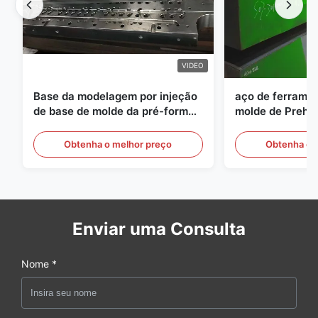
VIDEO
Base da modelagem por injeção
aço de ferramen
de base de molde da pré-forma
molde de Preha
do ANIMAL DE ESTIMAÇÃO de
espessura de 
S136 P20
Obtenha o melhor preço
Obtenha o 
Enviar uma Consulta
Nome *