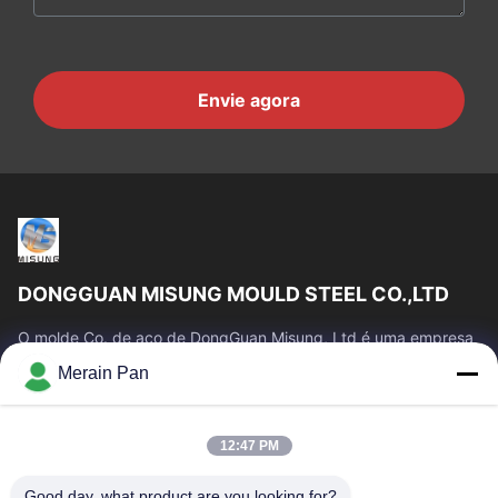
Envie agora
DONGGUAN MISUNG MOULD STEEL CO.,LTD
O molde Co. de aço de DongGuan Misung, Ltd é uma empresa
principal do plástico da fonte morre o aço de aço, quente do
Merain Pan
trabalho, aço frio do...
Links Rápidos
12:47 PM
Casa
Produtos
Show De RV
Sobre Nós
Good day, what product are you looking for?