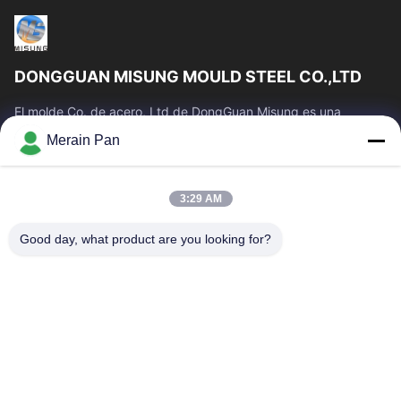
DONGGUAN MISUNG MOULD STEEL CO.,LTD
El molde Co. de acero, Ltd de DongGuan Misung es una
compañía principal del plástico de la fuente muere el acero de
Merain Pan
acero, caliente del trabajo,...
Enlaces Rápidos
3:29 AM
Hogar
Productos
VR Show
Sobre Nosotros
Good day, what product are you looking for?
Viaje De La Fábrica
Control De Calidad
Éntrenos En Contacto Con
Noticias
Casos
Contacta Con Nosotros
0086-769-13537200896
merain.pan@misung-steel.com