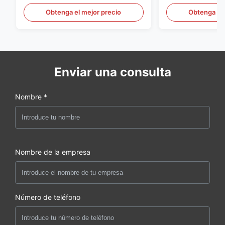
DOMÉSTICO de S136 P20
Obtenga el mejor precio
Obtenga el 
Enviar una consulta
Nombre *
Nombre de la empresa
Número de teléfono