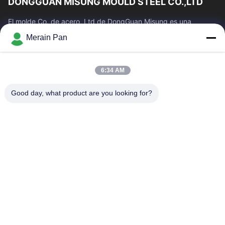
DONGGUAN MISUNG MOULD STEEL CO.,LTD
El molde Co. de acero, Ltd de DongGuan Misung es una
compañía principal del plástico de la fuente muere el acero de
Merain Pan
acero, caliente del trabajo,...
Enlaces Rápidos
6:34 AM
Hogar
Productos
VR Show
Sobre Nosotros
Good day, what product are you looking for?
Viaje De La Fábrica
Control De Calidad
Éntrenos En Contacto Con
Noticias
Casos
Contacta Con Nosotros
0086-769-13537200896
merain.pan@misung-steel.com