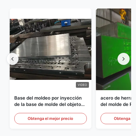
VIDEO
Base del moldeo por inyección
acero de herram
de la base de molde del objeto
del molde de Pr
semitrabajado del ANIMAL
del grueso de 
DOMÉSTICO de S136 P20
Obtenga el mejor precio
Obtenga el 