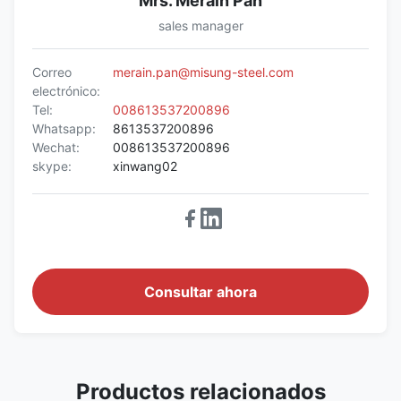
Mrs. Merain Pan
sales manager
Correo
merain.pan@misung-steel.com
electrónico:
Tel:
008613537200896
Whatsapp:
8613537200896
Wechat:
008613537200896
skype:
xinwang02
Consultar ahora
Productos relacionados