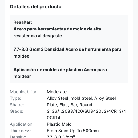
Detalles del producto
Resaltar:
Acero para herramientas de molde de alta
resistencia al desgaste
,
7.7-8.0 G/cm3 Densidad Acero de herramienta para
moldeo
,
Aplicación de moldes de plástico Acero para
moldear
Machinability:
Moderate
Type:
Alloy Steel ,mold Steel, Alloy Steel
Shape:
Plate, Flat , Bar, Round
Grade:
S136/1.2083/420/SUS420J2/4CR13/4
0CR14
Application:
Plastic Mold
Thickness:
From 8mm Up To 500mm
Density:
7.7-8.0 G/cm³