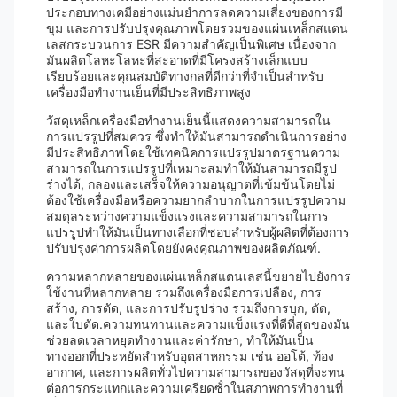
ประกอบทางเคมีอย่างแม่นยําการลดความเสี่ยงของการมี
ขุม และการปรับปรุงคุณภาพโดยรวมของแผ่นเหล็กสแตน
เลสกระบวนการ ESR มีความสําคัญเป็นพิเศษ เนื่องจาก
มันผลิตโลหะโลหะที่สะอาดที่มีโครงสร้างเล็กแบบ
เรียบร้อยและคุณสมบัติทางกลที่ดีกว่าที่จําเป็นสําหรับ
เครื่องมือทํางานเย็นที่มีประสิทธิภาพสูง
วัสดุเหล็กเครื่องมือทํางานเย็นนี้แสดงความสามารถใน
การแปรรูปที่สมควร ซึ่งทําให้มันสามารถดําเนินการอย่าง
มีประสิทธิภาพโดยใช้เทคนิคการแปรรูปมาตรฐานความ
สามารถในการแปรรูปที่เหมาะสมทําให้มันสามารถมีรูป
ร่างได้, กลองและเสร็จให้ความอนุญาตที่เข้มข้นโดยไม่
ต้องใช้เครื่องมือหรือความยากลําบากในการแปรรูปความ
สมดุลระหว่างความแข็งแรงและความสามารถในการ
แปรรูปทําให้มันเป็นทางเลือกที่ชอบสําหรับผู้ผลิตที่ต้องการ
ปรับปรุงค่าการผลิตโดยยังคงคุณภาพของผลิตภัณฑ์.
ความหลากหลายของแผ่นเหล็กสแตนเลสนี้ขยายไปยังการ
ใช้งานที่หลากหลาย รวมถึงเครื่องมือการเปลือง, การ
สร้าง, การตัด, และการปรับรูปร่าง รวมถึงการบุก, ตัด,
และใบตัด.ความทนทานและความแข็งแรงที่ดีที่สุดของมัน
ช่วยลดเวลาหยุดทํางานและค่ารักษา, ทําให้มันเป็น
ทางออกที่ประหยัดสําหรับอุตสาหกรรม เช่น ออโต้, ท้อง
อากาศ, และการผลิตทั่วไปความสามารถของวัสดุที่จะทน
ต่อการกระแทกและความเครียดซ้ําในสภาพการทํางานที่