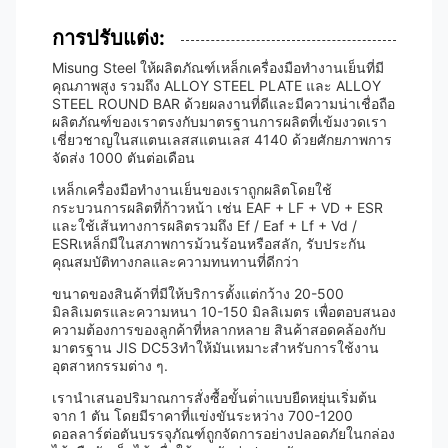
การปรับแต่ง:
Misung Steel ให้ผลิตภัณฑ์เหล็กเครื่องมือทํางานเย็นที่มี
คุณภาพสูง รวมถึง ALLOY STEEL PLATE และ ALLOY
STEEL ROUND BAR ด้วยผลงานที่ดีและมีความน่าเชื่อถือ
ผลิตภัณฑ์ของเราตรงกับมาตรฐานการผลิตที่เข้มงวดเรา
เชี่ยวชาญในสแตนเลสสแตนเลส 4140 ด้วยศักยภาพการ
จัดส่ง 1000 ตันต่อเดือน
เหล็กเครื่องมือทํางานเย็นของเราถูกผลิตโดยใช้
กระบวนการผลิตที่ก้าวหน้า เช่น EAF + LF + VD + ESR
และใช้เส้นทางการผลิตรวมถึง Ef / Eaf + Lf + Vd /
ESRเหล็กมีในสภาพการม้วนร้อนหรือสลัก, รับประกัน
คุณสมบัติทางกลและความทนทานที่ดีกว่า
ขนาดของสินค้าที่มีให้บริการตั้งแต่กว้าง 20-500
มิลลิเมตรและความหนา 10-150 มิลลิเมตร เพื่อตอบสนอง
ความต้องการของลูกค้าที่หลากหลาย สินค้าสอดคล้องกับ
มาตรฐาน JIS DC53ทําให้มันเหมาะสําหรับการใช้งาน
อุตสาหกรรมต่าง ๆ.
เรานําเสนอปริมาณการสั่งซื้อขั้นต่ําแบบยืดหยุ่นเริ่มต้น
จาก 1 ตัน โดยมีราคาที่แข่งขันระหว่าง 700-1200
ดอลลาร์ต่อตันบรรจุภัณฑ์ถูกจัดการอย่างปลอดภัยในกล่อง