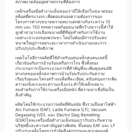
สภาพแวดล้อมอุตสาหกรรมที่ต้องการ
เหล็กเครื่องมือทํางานเย็นของเรามีให้เลือกในขนาดของ
สต็อคที่ครบวงจร เพื่อตอบสนองความต้องการของ
โครงการต่างๆขนาดความหนาแตกต่างกันระหว่าง 10
mm และ 150 mmความพร้อมขนาดที่กว้างขวางนี้ทําให้
ลูกค้าสามารถเลือกขนาดที่ดีที่สุดสําหรับการใช้งาน
เฉพาะเจาะจงของพวกเขา โดยไม่ต้องมีการปรับแต่ง
ขนาดใหญ่การลดระยะเวลาการดําเนินงานและการ
ปรับปรุงประสิทธิภาพ.
เทคโนโลยีการผลิตที่ใช้สําหรับแผ่นเหล็กสแตนเลสนี้
เกี่ยวข้องกับการม้วนร้อนหรือการโกง ซึ่งทั้งสอง
กระบวนการเป็นกระบวนการที่สําคัญที่จะเพิ่มคุณสมบัติ
ทางกลของเหล็กสภาพการม้วนร้อนรับประกันความ
เรียบร้อยและโครงสร้างเมล็ดที่ละเอียด, สนับสนุนการเพิ่ม
ความแข็งแรงและความแข็งแรง.ทําให้เหล็กเหมาะ
สมสําหรับการใช้งานเครื่องมือหนัก ที่ความน่าเชื่อถือเป็น
สิ่งสําคัญ.
ผลิตโดยใช้กระบวนการผลิตที่ทันสมัย ซึ่งรวมถึงเตาไฟฟ้า
Arc Furnace (EAF), Ladle Furnace (LF), Vacuum
Degassing (VD), และ Electro Slag Remelting
(ESR)โลหะเครื่องมือทํางานเย็นของเรารับประกันความ
บริสุทธิ์และความสามัญอย่างพิเศษ. ขั้นตอน EAF และ LF
ปรับปรุงเหล็กโดยการกําจัดสิ่งสกปรกและควบคุมองค์