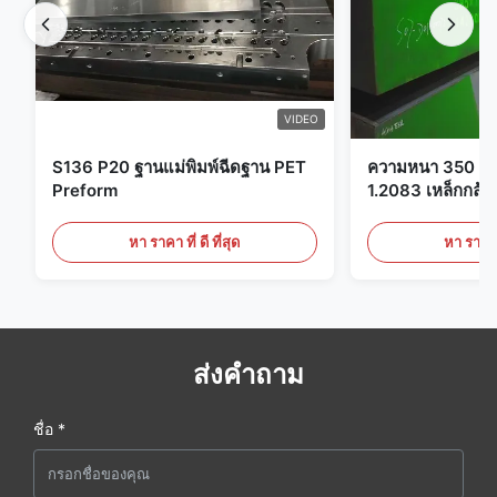
VIDEO
S136 P20 ฐานแม่พิมพ์ฉีดฐาน PET
ความหนา 350 มม
Preform
1.2083 เหล็กกล้าเค
พลาสติก
หา ราคา ที่ ดี ที่สุด
หา ราคา ที
ส่งคำถาม
ชื่อ *