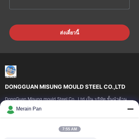
ส่งเดี๋ยวนี้
DONGGUAN MISUNG MOULD STEEL CO.,LTD
DongGuan Misung mould Steel Co., Ltd เป็น บริษัท ชั้นนำด้าน
การจัดหาเหล็กหล่อพลาสติก, เหล็กงานร้อน, เหล็กงานเย็น, เหล็ก
Merain Pan
โครงสร้างโลหะผสม
ลิงก์ด่วน
7:55 AM
บ้าน
สินค้า