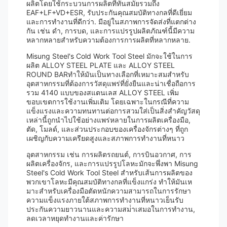
ผลิตโดยใช้กระบวนการผลิตที่ทันสมัยรวมถึง
EAF+LF+VD+ESR, รับประกันคุณสมบัติทางกลที่ดีเยี่ยม
และการทํางานที่ดีกว่า. มีอยู่ในสภาพการจัดส่งที่แตกต่าง
กัน เช่น ดํา, การบด, และการแปรรูปผลิตภัณฑ์นี้มีความ
หลากหลายสําหรับความต้องการการผลิตที่หลากหลาย.
Misung Steel's Cold Work Tool Steel มักจะใช้ในการ
ผลิต ALLOY STEEL PLATE และ ALLOY STEEL
ROUND BARทําให้มันเป็นทางเลือกที่เหมาะสมสําหรับ
อุตสาหกรรมที่ต้องการวัสดุแพร่ที่ยั่งยืนและน่าเชื่อถือการ
รวม 4140 แบบของสแตนเลส ALLOY STEEL เพิ่ม
ขอบเขตการใช้งานเพิ่มเติม โดยเฉพาะในกรณีที่ความ
แข็งแรงและความทนทานต่อการสวมใส่เป็นสิ่งสําคัญวัสดุ
เหล่านี้ถูกนําไปใช้อย่างแพร่หลายในการผลิตเครื่องมือ,
ตัด, โมลด์, และส่วนประกอบของเครื่องจักรต่างๆ ที่ถูก
เผชิญกับความเครียดสูงและสภาพการทํางานที่หนาว
อุตสาหกรรม เช่น การผลิตรถยนต์, การบินอวกาศ, การ
ผลิตเครื่องจักร, และการแปรรูปโลหะมักจะพึ่งพา Misung
Steel's Cold Work Tool Steel สําหรับเส้นการผลิตของ
พวกเขาโลหะมีคุณสมบัติทางกลที่แข็งแกร่ง ทําให้มันเห
มาะสําหรับเครื่องมือตัดหนักความสามารถในการรักษา
ความแข็งแรงภายใต้สภาพการทํางานที่หนาวเย็นรับ
ประกันความยาวนานและความสม่ําเสมอในการทํางาน,
ลดเวลาหยุดทํางานและค่ารักษา