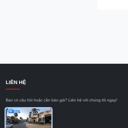
bar can be saw
size. Rectangul
LIÊN HỆ
Bạn có câu hỏi hoặc cần báo giá? Liên hệ với chúng tôi ngay!
Yêu cầu ngay