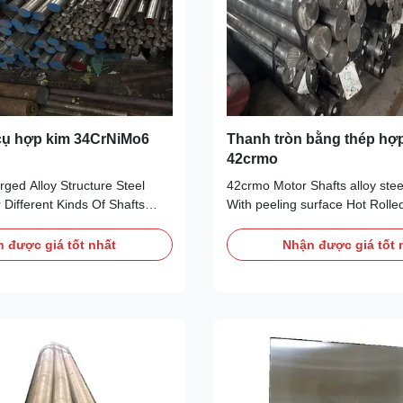
cụ hợp kim 34CrNiMo6
Thanh tròn bằng thép hợ
42crmo
ged Alloy Structure Steel
42crmo Motor Shafts alloy stee
Different Kinds Of Shafts
With peeling surface Hot Roll
cfication For 34CrNiMo6 /
Alloy Steel Round Bar For Bolt
 supply the steel round bar,
Turned Surface 1. 4140 alloy s
 được giá tốt nhất
Nhận được giá tốt 
 steel sheet, plate and square
chromium - molybdenum med
bar can be sawn to your
hardenability general purpose h
h and size. Rectangular steel
steel - generally supplied har
tempered in the ...