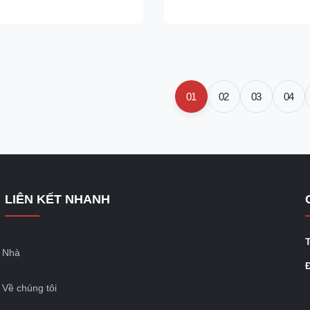
n to your required length and
bearing steel, engineering ste
ar steel pieces can be ...
types of stainless steel and hea
steel ...
01
02
03
04
LIÊN KẾT NHANH
Nhà
Đ
Về chúng tôi