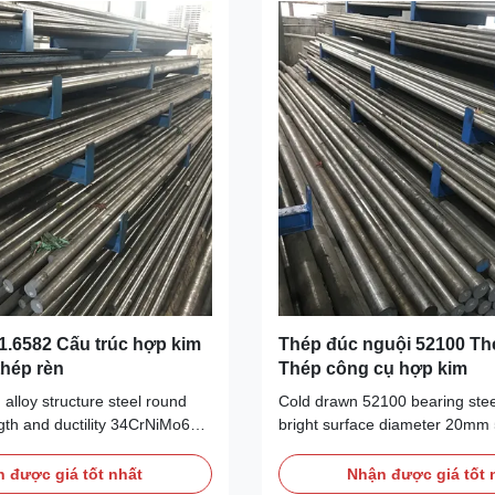
1.6582 Cấu trúc hợp kim
Thép đúc nguội 52100 Thé
thép rèn
Thép công cụ hợp kim
alloy structure steel round
Cold drawn 52100 bearing stee
gth and ductility 34CrNiMo6
bright surface diameter 20mm
For 34CrNiMo6 / 1.6582, we
bearing steel is one kind of spe
steel round bar, steel flat bar,
features of high wear resistanc
 được giá tốt nhất
Nhận được giá tốt 
late and square block. Round
fatigue strength. High-carbon