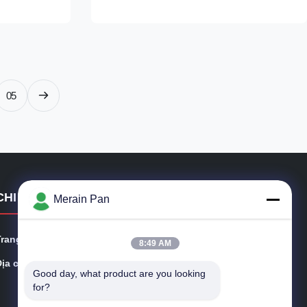
el and some
atoms are infiltrated into the surface layer of
t resistant
the workpiece in a certain medium at a
certain ...
05
CHI TIẾT LIÊN HỆ
Merain Pan
Trang web:
moldtoolsteel.com
8:49 AM
ịa chỉ:
Mã bưu chính là 523196, số 8 phường shanghe, thị trấ
Good day, what product are you looking 
n wangniu dun, thành phố Đông Quan. Tỉnh quảng đô
for?
ng trung quốc