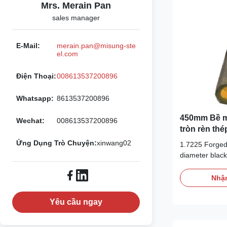
Mrs. Merain Pan
sales manager
E-Mail:
merain.pan@misung-ste
el.com
Điện Thoại:
008613537200896
Whatsapp:
8613537200896
450mm Bề m
Wechat:
008613537200896
tròn rèn th
Ứng Dụng Trò Chuyện:
xinwang02
1.7225 Forged
diameter black 
a 1% chromiu
hardenability 
Nhận
steel - genera
tempered in th
Yêu cầu ngay
Mpa (condition
...