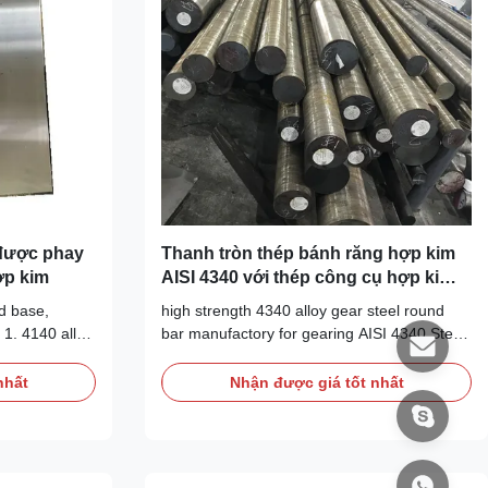
được phay
Thanh tròn thép bánh răng hợp kim
ợp kim
AISI 4340 với thép công cụ hợp kim
cường độ cao
ld base,
high strength 4340 alloy gear steel round
 1. 4140 alloy
bar manufactory for gearing AISI 4340 Steel
ybdenum
Manufacturer and Exporter supplying
purpose high
Round, Square, Flat, Block and Shaft etc.
nhất
Nhận được giá tốt nhất
ied hardened
AISI 4340 is defined as a heat treatable low
nge of 850 -
alloy steel containing 0.8% Cr, 0.2% Mo and
s now
1.8% Ni as strengthening alloying elements.
...