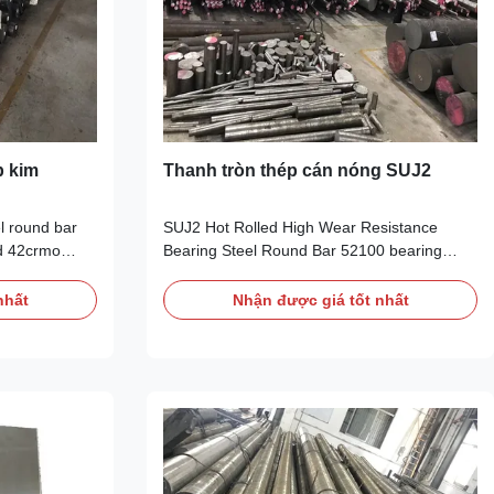
p kim
Thanh tròn thép cán nóng SUJ2
l round bar
SUJ2 Hot Rolled High Wear Resistance
ed 42crmo
Bearing Steel Round Bar 52100 bearing
s Making With
steel is one kind of special steel with
teel is a 1%
features of high wear resistance and rolling
nhất
Nhận được giá tốt nhất
ium
fatigue strength. High-carbon chromium
igh tensile
bearing steel, engineering steel and some
dened and
types of stainless steel and heat resistant
steel are used ...