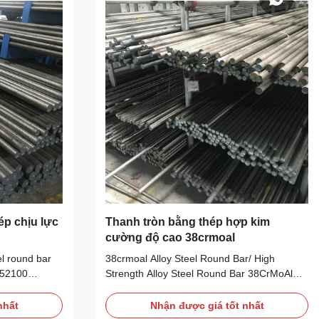
p chịu lực
Thanh tròn bằng thép hợp kim
cường độ cao 38crmoal
l round bar
38crmoal Alloy Steel Round Bar/ High
 52100
Strength Alloy Steel Round Bar 38CrMoAl
cial steel with
Alloy Steel round bar 38CrMoAl is a high-
e and rolling
grade nitriding steel. On the basis of
nhất
Nhận được giá tốt nhất
 chromium
ordinary carbon Bai plain steel, nitrogen