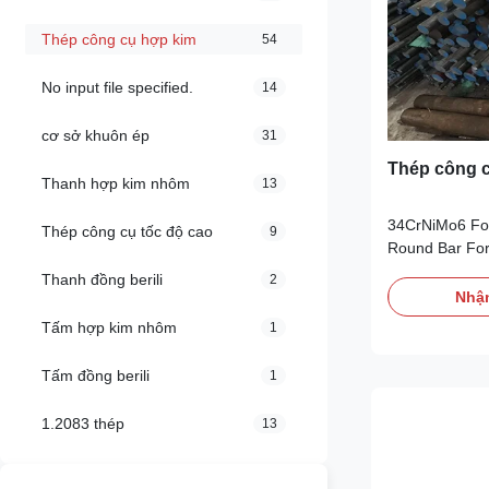
Thép công cụ hợp kim
54
No input file specified.
14
cơ sở khuôn ép
31
Thép công 
Thanh hợp kim nhôm
13
34CrNiMo6 For
Thép công cụ tốc độ cao
9
Round Bar For 
34CrNiMo6 Spe
Thanh đồng berili
2
1.6582, we can
Nhận
steel flat bar,
Tấm hợp kim nhôm
1
block. Round 
required lengt
Tấm đồng berili
1
pieces can ...
1.2083 thép
13