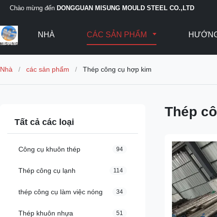
Chào mừng đến
DONGGUAN MISUNG MOULD STEEL CO.,LTD
NHÀ
CÁC SẢN PHẨM
HƯỚNG
Nhà
/
các sản phẩm
/
Thép công cụ hợp kim
Thép cô
Tất cả các loại
Công cụ khuôn thép
94
Thép công cụ lạnh
114
thép công cụ làm việc nóng
34
Thép khuôn nhựa
51