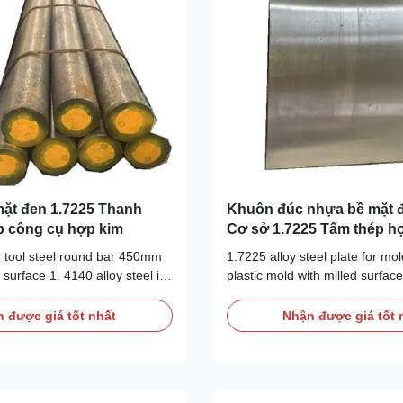
ặt đen 1.7225 Thanh
Khuôn đúc nhựa bề mặt 
ép công cụ hợp kim
Cơ sở 1.7225 Tấm thép h
 tool steel round bar 450mm
1.7225 alloy steel plate for mo
surface 1. 4140 alloy steel is
plastic mold with milled surface
m - molybdenum medium
steel is a 1% chromium - mol
general purpose high tensile
medium hardenability general 
 được giá tốt nhất
Nhận được giá tốt 
lly supplied hardened and
tensile steel - generally suppl
e tensile range of 850 - 1000
and tempered in the tensile ra
 T).4140 is now available with
1000 Mpa (condition T).4140 i
available ...