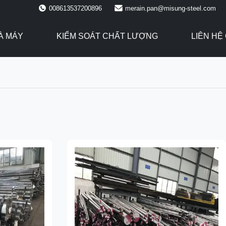
008613537200896
merain.pan@misung-steel.com
À MÁY
KIỂM SOÁT CHẤT LƯỢNG
LIÊN HỆ