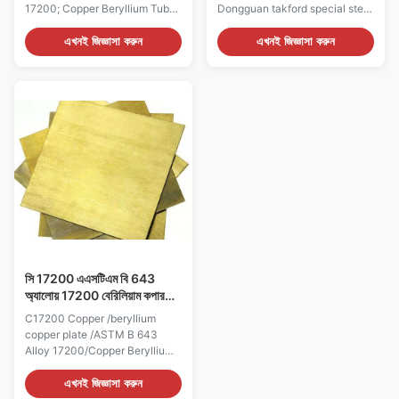
17200; Copper Beryllium Tube;
Dongguan takford special steel
AMS Product Description
company selling copper alloys
C17200 Beryllium Copper
such as chromium zirconium
এখনই জিজ্ঞাসা করুন
এখনই জিজ্ঞাসা করুন
(AMS 4535) is the most
copper, beryllium copper,
specified copper beryllium and
bronze alloy, brass alloy and a
is available at Morgan Bronze
wide variety of mixed copper
in both Solution and
alloys. To guarantee the quality
Precipitation Heat Treated
in our manufactured copper
tubing as well as Solution Heat
alloys, we have gained ISO
Treated Rod and Bar. In its age
9001-2008 accreditation. We
hardened condition C17200
can customize copper alloys
attains the highest strength and
according to your requirements
hardness of any commercial
and drawings. Product Name
copper based alloy. The
Good quality Beryllium Copper
ultimate tensile strength can
CuBe2 Copper Rod Bar
exceed 200 ksi
সি 17200 এএসটিএম বি 643
অ্যালোয় 17200 বেরিলিয়াম কপার
প্লেট
C17200 Copper /beryllium
copper plate /ASTM B 643
Alloy 17200/Copper Beryllium
plate Product Description
C17200 Beryllium Copper
এখনই জিজ্ঞাসা করুন
(AMS 4535) is the most