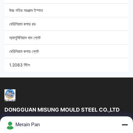
উচ্চ গতির সরঞ্জাম ইস্পাত
বেরিলিয়াম কপার রড
অ্যালুমিনিয়াম খাদ প্লেট
বেরিলিয়াম কপার প্লেট
1.2083 স্টিল
DONGGUAN MISUNG MOULD STEEL CO.,LTD
DongGuan Misung ছাঁচ ইস্পাত কোং লিমিটেড সরবরাহ প্লাস্টিক ডাই স্টিল, গরম কাজ
Merain Pan
ইস্পাত, ঠান্ডা কাজ ইস্পাত, খাদ কাঠামোগত ইস্পাত