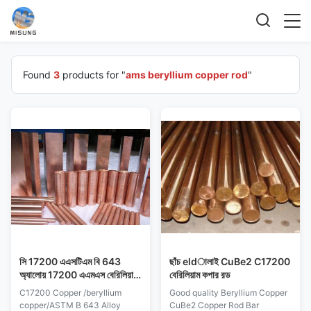
Found
3
products for "
ams beryllium copper rod
"
সি 17200 এএসটিএম বি 643
ছাঁচ eldালাই CuBe2 C17200
অ্যালোয় 17200 এএমএস বেরিলিয়াম
বেরিলিয়াম কপার রড
কপার রড
C17200 Copper /beryllium
Good quality Beryllium Copper
copper/ASTM B 643 Alloy
CuBe2 Copper Rod Bar