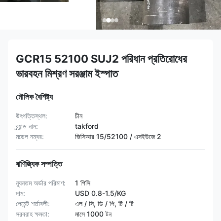
GCR15 52100 SUJ2 পরিধান প্রতিরোধের
ভারবহন মিশ্রণ সরঞ্জাম ইস্পাত
মৌলিক বৈশিষ্ট্য
উৎপত্তিস্থল:
চীন
ব্র্যান্ড নাম:
takford
মডেল নম্বর:
জিসিআর 15/52100 / এসইউজে 2
বাণিজ্যিক সম্পত্তি
ন্যূনতম অর্ডার পরিমাণ:
1 পিসি
দাম:
USD 0.8-1.5/KG
পেমেন্ট শর্তাবলী:
এল / সি, ডি / পি, টি / টি
সরবরাহ ক্ষমতা:
মাসে 1000 টন