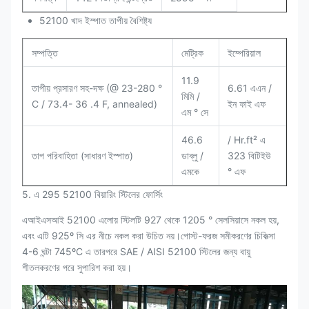
52100 খাদ ইস্পাত তাপীয় বৈশিষ্ট্য
সম্পত্তি
মেট্রিক
ইম্পেরিয়াল
11.9
তাপীয় প্রসারণ সহ-দক্ষ (@ 23-280 °
6.61 এএন /
মিমি /
C / 73.4- 36 .4 F, annealed)
ইন ফাই এফ
এম ° সে
46.6
/ Hr.ft² এ
তাপ পরিবাহিতা (সাধারণ ইস্পাত)
ডাব্লু /
323 বিটিইউ
এমকে
° এফ
5. এ 295 52100 বিয়ারিং স্টিলের ফোর্সিং
এআইএসআই 52100 এলোয় স্টিলটি 927 থেকে 1205 ° সেলসিয়াসে নকল হয়,
এবং এটি 925º সি এর নীচে নকল করা উচিত নয়।পোস্ট-ফরজ সমীকরণের চিকিত্সা
4-6 ঘন্টা 745ºC এ তারপরে SAE / AISI 52100 স্টিলের জন্য বায়ু
শীতলকরণের পরে সুপারিশ করা হয়।