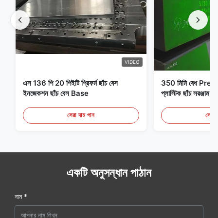
VIDEO
এস 136 পি 20 পিইটি প্রিফর্ম ছাঁচ বেস
350 মিমি বেধ Pre
ইনজেকশন ছাঁচ বেস Base
প্লাস্টিক ছাঁচ সরঞ্জাম ই
সেরা দাম পান
সেরা 
একটি অনুসন্ধান পাঠান
নাম *