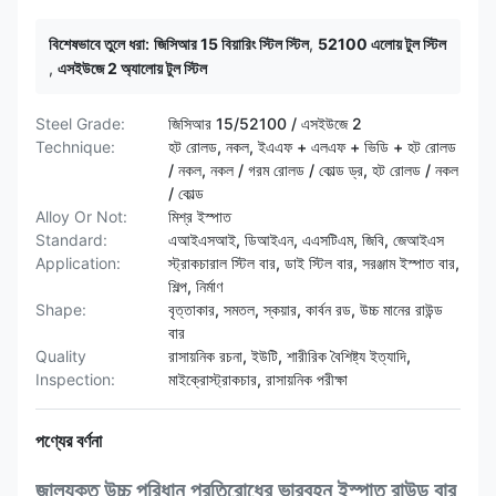
বিশেষভাবে তুলে ধরা:
জিসিআর 15 বিয়ারিং স্টিল স্টিল
,
52100 এলোয় টুল স্টিল
,
এসইউজে 2 অ্যালোয় টুল স্টিল
Steel Grade:
জিসিআর 15/52100 / এসইউজে 2
Technique:
হট রোলড, নকল, ইএএফ + এলএফ + ভিডি + হট রোলড
/ নকল, নকল / গরম রোলড / কোল্ড ড্র, হট রোলড / নকল
/ কোল্ড
Alloy Or Not:
মিশ্র ইস্পাত
Standard:
এআইএসআই, ডিআইএন, এএসটিএম, জিবি, জেআইএস
Application:
স্ট্রাকচারাল স্টিল বার, ডাই স্টিল বার, সরঞ্জাম ইস্পাত বার,
শিল্প, নির্মাণ
Shape:
বৃত্তাকার, সমতল, স্কয়ার, কার্বন রড, উচ্চ মানের রাউন্ড
বার
Quality
রাসায়নিক রচনা, ইউটি, শারীরিক বৈশিষ্ট্য ইত্যাদি,
Inspection:
মাইক্রোস্ট্রাকচার, রাসায়নিক পরীক্ষা
পণ্যের বর্ণনা
জালযুক্ত উচ্চ পরিধান প্রতিরোধের ভারবহন ইস্পাত রাউন্ড বার