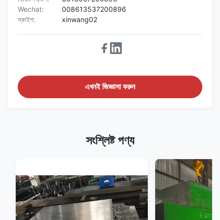
Wechat:
008613537200896
স্কাইপ:
xinwang02
এখনই জিজ্ঞাসা করুন
সংশ্লিষ্ট পণ্য