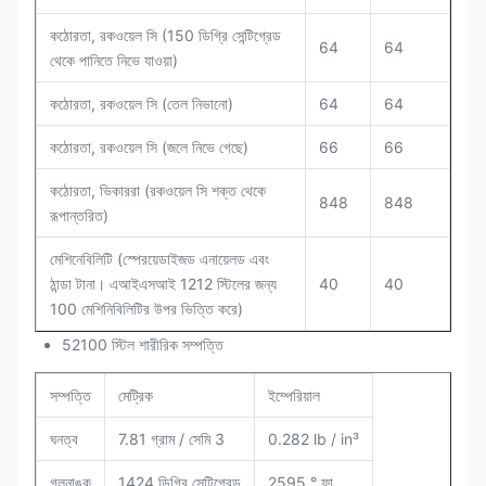
কঠোরতা, রকওয়েল সি (150 ডিগ্রি সেন্টিগ্রেড
64
64
থেকে পানিতে নিভে যাওয়া)
কঠোরতা, রকওয়েল সি (তেল নিভানো)
64
64
কঠোরতা, রকওয়েল সি (জলে নিভে গেছে)
66
66
কঠোরতা, ভিকাররা (রকওয়েল সি শক্ত থেকে
848
848
রূপান্তরিত)
মেশিনেবিলিটি (স্পেরয়েডাইজড এনায়েলড এবং
ঠান্ডা টানা। এআইএসআই 1212 স্টিলের জন্য
40
40
100 মেশিনিবিলিটির উপর ভিত্তি করে)
52100 স্টিল শারীরিক সম্পত্তি
সম্পত্তি
মেট্রিক
ইম্পেরিয়াল
ঘনত্ব
7.81 গ্রাম / সেমি 3
0.282 lb / in³
গলনাঙ্ক
1424 ডিগ্রি সেন্টিগ্রেড
2595 ° ফা