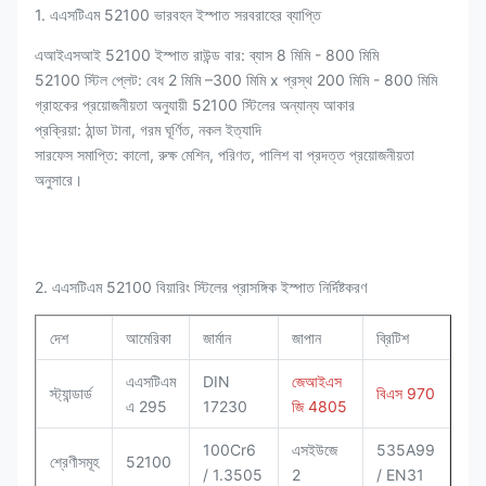
1. এএসটিএম 52100 ভারবহন ইস্পাত সরবরাহের ব্যাপ্তি
এআইএসআই 52100 ইস্পাত রাউন্ড বার: ব্যাস 8 মিমি - 800 মিমি
52100 স্টিল প্লেট: বেধ 2 মিমি –300 মিমি x প্রস্থ 200 মিমি - 800 মিমি
গ্রাহকের প্রয়োজনীয়তা অনুযায়ী 52100 স্টিলের অন্যান্য আকার
প্রক্রিয়া: ঠান্ডা টানা, গরম ঘূর্ণিত, নকল ইত্যাদি
সারফেস সমাপ্তি: কালো, রুক্ষ মেশিন, পরিণত, পালিশ বা প্রদত্ত প্রয়োজনীয়তা
অনুসারে।
2. এএসটিএম 52100 বিয়ারিং স্টিলের প্রাসঙ্গিক ইস্পাত নির্দিষ্টকরণ
দেশ
আমেরিকা
জার্মান
জাপান
ব্রিটিশ
এএসটিএম
DIN
জেআইএস
স্ট্যান্ডার্ড
বিএস 970
এ 295
17230
জি 4805
100Cr6
এসইউজে
535A99
শ্রেণীসমূহ
52100
/ 1.3505
2
/ EN31