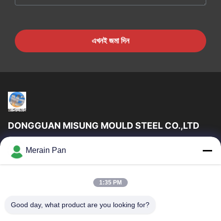
এখনই জমা দিন
DONGGUAN MISUNG MOULD STEEL CO.,LTD
DongGuan Misung ছাঁচ ইস্পাত কোং লিমিটেড সরবরাহ প্লাস্টিক ডাই স্টিল, গরম
Merain Pan
কাজ ইস্পাত, ঠান্ডা কাজ ইস্পাত, খাদ কাঠামোগত ইস্পাত
গুরুত্বপূর্ণ সংযোগ
1:35 PM
বাড়ি
পণ্য
VR প্রদর্শন
আমাদের সম্পর্কে
Good day, what product are you looking for?
কারখানা ভ্রমণ
মান নিয়ন্ত্রণ