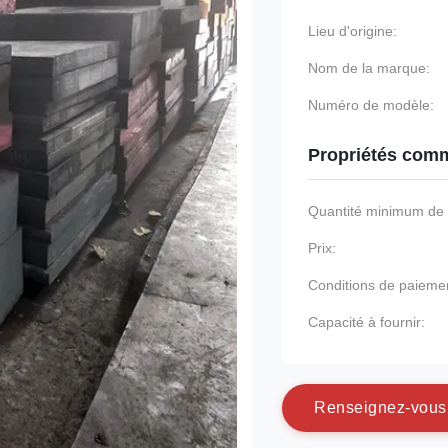
Lieu d'origine:
Nom de la marque:
Numéro de modèle:
Propriétés comm
Quantité minimum d
Prix:
Conditions de paieme
Capacité à fournir:
R
e
n
s
e
i
g
n
e
z
-
v
o
u
s