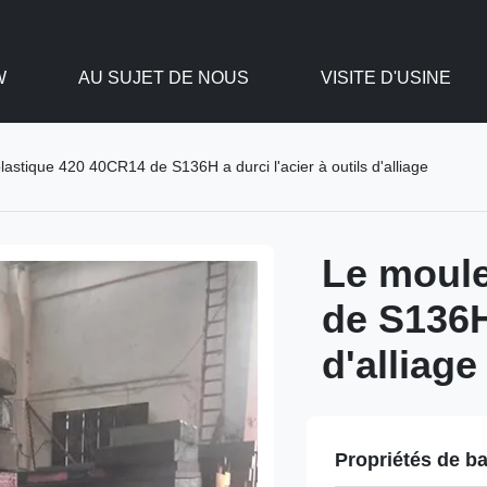
W
AU SUJET DE NOUS
VISITE D'USINE
astique 420 40CR14 de S136H a durci l'acier à outils d'alliage
Le moule
de S136H 
d'alliage
Propriétés de b