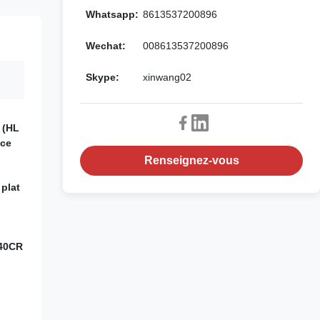
Whatsapp:
8613537200896
Wechat:
008613537200896
Skype:
xinwang02
 (HL
ace
Renseignez-vous
 plat
/40CR