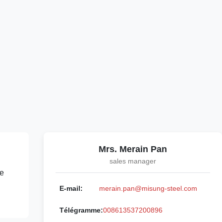
Mrs. Merain Pan
sales manager
ge
E-mail:
merain.pan@misung-steel.com
Télégramme:
008613537200896