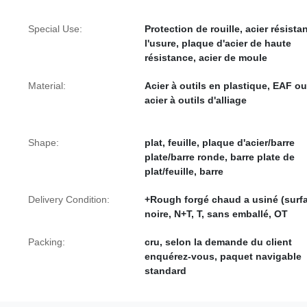
Special Use:
Protection de rouille, acier résistan
l'usure, plaque d'acier de haute
résistance, acier de moule
Material:
Acier à outils en plastique, EAF ou
acier à outils d'alliage
Shape:
plat, feuille, plaque d'acier/barre
plate/barre ronde, barre plate de
plat/feuille, barre
Delivery Condition:
+Rough forgé chaud a usiné (surf
noire, N+T, T, sans emballé, OT
Packing:
cru, selon la demande du client
enquérez-vous, paquet navigable
standard