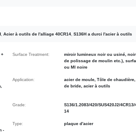
H
,
Acier à outils de l'alliage 40CR14
,
S136H a durci l'acier à outils
 +
Surface Treatment:
miroir lumineux noir ou usiné, noir
de polissage de moulin etc.), surf
ou MI noire
Application:
acier de moule, Tôle de chaudière,
,
de bride, acier à outils
Grade:
S136/1.2083/420/SUS420J2/4CR13
14
Type:
plaque d'acier
 -