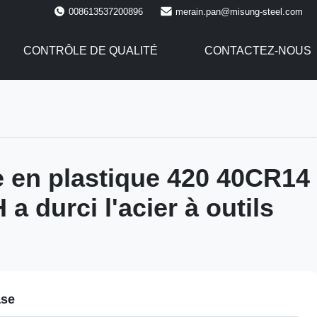
008613537200896
merain.pan@misung-steel.com
CONTRÔLE DE QUALITÉ
CONTACTEZ-NOUS
 en plastique 420 40CR14
a durci l'acier à outils
ase