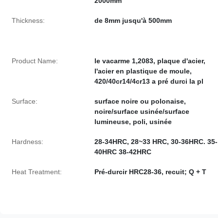
2000mm
Thickness:
de 8mm jusqu'à 500mm
Product Name:
le vacarme 1,2083, plaque d'acier,
l'acier en plastique de moule,
420/40cr14/4cr13 a pré durci la pl
Surface:
surface noire ou polonaise,
noire/surface usinée/surface
lumineuse, poli, usinée
Hardness:
28-34HRC, 28~33 HRC, 30-36HRC. 35-
40HRC 38-42HRC
Heat Treatment:
Pré-durcir HRC28-36, recuit; Q + T