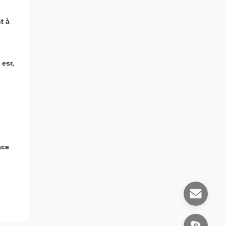
t à
 esr,
ace