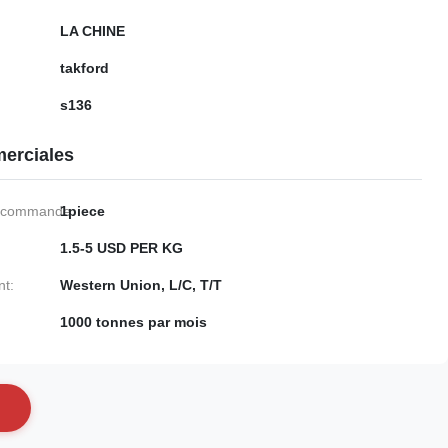
LA CHINE
takford
s136
erciales
e commande:
1piece
1.5-5 USD PER KG
nt:
Western Union, L/C, T/T
1000 tonnes par mois