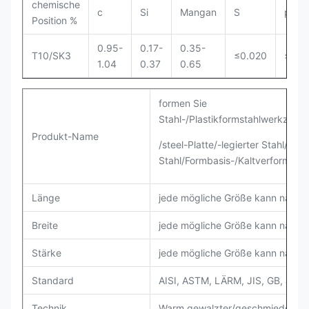
chemische
c
Si
Mangan
S
p
Position %
0.95-
0.17-
0.35-
T10/SK3
≤0.020
≤0.0
1.04
0.37
0.65
formen Sie
Stahl-/Plastikformstahlwerkzeugst
Produkt-Name
/steel-Platte/-legierter Stahl/ste
Stahl/Formbasis-/Kaltverformun
Länge
jede mögliche Größe kann nach
Breite
jede mögliche Größe kann nach
Stärke
jede mögliche Größe kann nach
Standard
AISI, ASTM, LÄRM, JIS, GB, JIS, 
Technik
Warm gewalzter/geschmiedeter/k