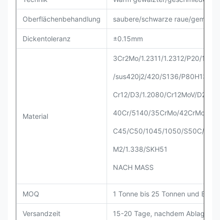
Oberflächenbehandlung
saubere/schwarze raue/gemahlen
Dickentoleranz
±0.15mm
3Cr2Mo/1.2311/1.2312/P20/1.27
/sus420j2/420/S136/P80H13/1.
Cr12/D3/1.2080/Cr12MoV/D2/1.
40Cr/5140/35CrMo/42CrMo/414
Material
C45/C50/1045/1050/S50C/S45
M2/1.338/SKH51
NACH MASS
MOQ
1 Tonne bis 25 Tonnen und Beisp
Versandzeit
15-20 Tage, nachdem Ablagerun