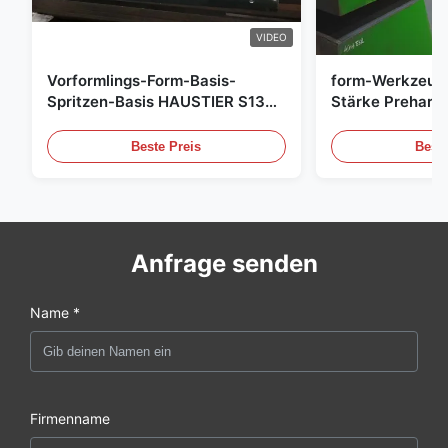
VIDEO
Vorformlings-Form-Basis-
form-Werkzeug
Spritzen-Basis HAUSTIER S136
Stärke Preharde
P20
Beste Preis
Beste
Anfrage senden
Name *
Firmenname