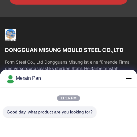
DONGGUAN MISUNG MOULD STEEL CO.,LTD
Form Steel Co., Ltd Dongguans Misung ist eine führende Firma
des Versorgungsplastiks sterben Stahl, Heißarbeitenstahl,
Kaltverformungsstahl,...
Merain Pan
Schnelllinks
Haus
Produkte
11:16 PM
VR Show
Über Uns
Good day, what product are you looking for?
Fabrik-Ausflug
Qualitätskontrolle
Treten Sie Mit Uns In
Nachrichten
Verbindung