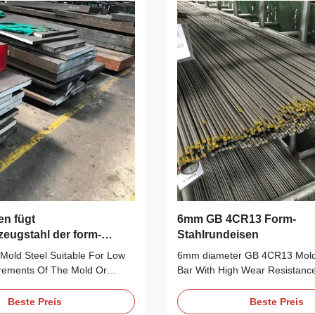
n fügt
6mm GB 4CR13 Form-
zeugstahl der form-
Stahlrundeisen
 Mold Steel Suitable For Low
6mm diameter GB 4CR13 Mold
rements Of The Mold Or
Bar With High Wear Resistan
Plastic mold steel plate
Mold Steel round bar Takford sp
.2085 plastic mold steel
one of the professional supplie
Beste Preis
Beste Preis
ow surface requirements of the
Mold Steel, We supply S136 S