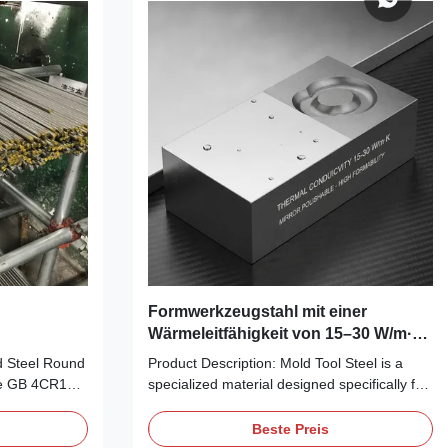
Formwerkzeugstahl mit einer
Wärmeleitfähigkeit von 15–30 W/m·K,
polierbar auf Hochglanz und hoher
 Steel Round
Product Description: Mold Tool Steel is a
Formbarkeit für den präzisen
ce GB 4CR13
specialized material designed specifically for
Formenbau
ecial steel is
applications in mold-making and mold-
rs of S136
casting industries. Known for its superior
Beste Preis
teel Round
mechanical properties and versatility, this