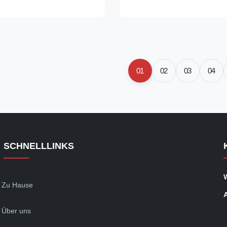
, used for the production of
bar, Flat bar, Plates. S136 tool
s especially corrosive
supplier and stockholders.We 
.
biggest the ...
01
02
03
04
SCHNELLLINKS
Zu Hause
Über uns