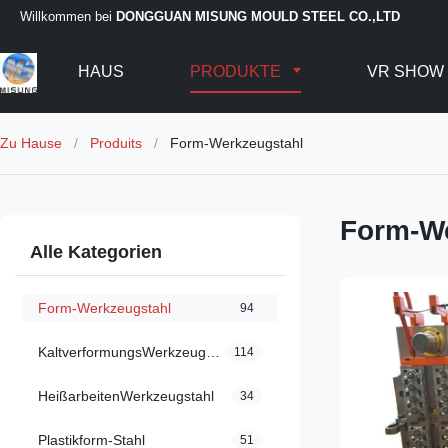
Willkommen bei
DONGGUAN MISUNG MOULD STEEL CO.,LTD
HAUS
PRODUKTE
VR SHOW
Zu Hause
/
Produits
/
Form-Werkzeugstahl
Form-We
Alle Kategorien
Form-Werkzeugstahl
94
KaltverformungsWerkzeugstahl
114
HeißarbeitenWerkzeugstahl
34
Plastikform-Stahl
51