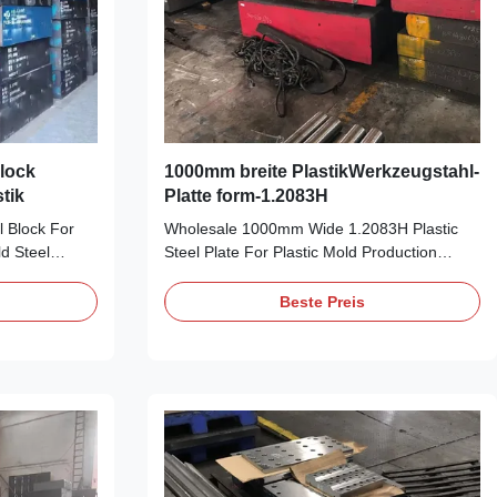
lock
1000mm breite PlastikWerkzeugstahl-
tik
Platte form-1.2083H
 Block For
Wholesale 1000mm Wide 1.2083H Plastic
ld Steel
Steel Plate For Plastic Mold Production
the
S136/1.2083/420/SUS420J2/4CR13/40CR14
Mold Steel,
Mold Steel Takford special steel is one of the
Beste Preis
r, Flat bar,
professional suppliers of S136 Mold Steel,
upplier and
We supply S136 Steel Round bar, Flat bar,
t the
Plates. S136 tool Steel China supplier and ...