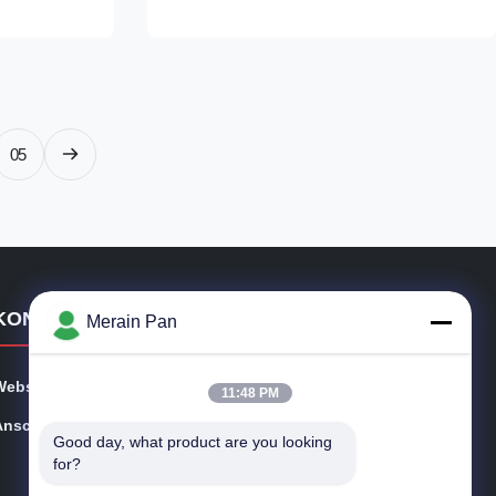
 Steel China
steel plate is an essential component in the
are the
manufacturing of high-quality molds used ...
05
KONTAKTDETAILS
Merain Pan
Webseite:
moldtoolsteel.com
11:48 PM
Anschrift:
Postleitzahl ist 523196, shanghe No.8 Bezirk, wangniu
Good day, what product are you looking 
dunkle Stadt, Dongguan-Stadt. Provinz Guangdong Ch
for?
ina