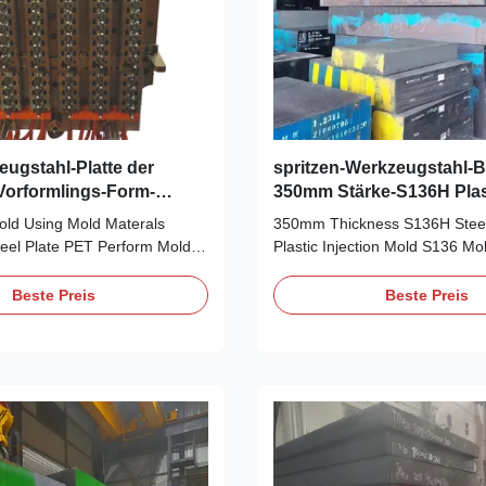
ugstahl-Platte der
spritzen-Werkzeugstahl-B
orformlings-Form-
350mm Stärke-S136H Plas
36h
old Using Mold Materals
350mm Thickness S136H Steel
eel Plate PET Perform Mold
Plastic Injection Mold S136 Mo
pecial steel is one of the
Takford special steel is one of 
uppliers of S136 Mold Steel,
professional suppliers of S136 
Beste Preis
Beste Preis
 Steel Round bar, Flat bar,
We supply S136 Steel Round ba
ool Steel China supplier and
Plates. S136 tool Steel China s
e are the biggest the
stockholders.We are the bigges
r ...
stockholders for S136 ...