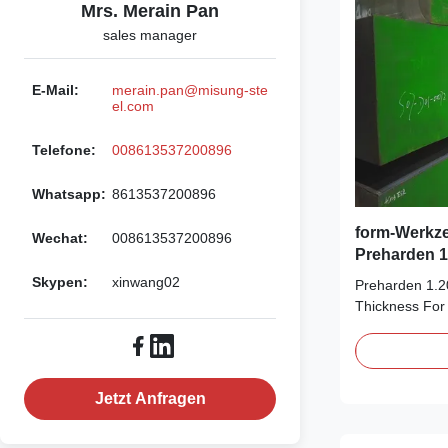
Mrs. Merain Pan
sales manager
E-Mail:
merain.pan@misung-ste
el.com
Telefone:
008613537200896
Whatsapp:
8613537200896
form-Werkz
Wechat:
008613537200896
Preharden 1
Skypen:
xinwang02
Preharden 1.2
Thickness For 
1.2083H Preha
Takford special
professional s
We supply S136
Jetzt Anfragen
Plates. S136 t
stockholders.W