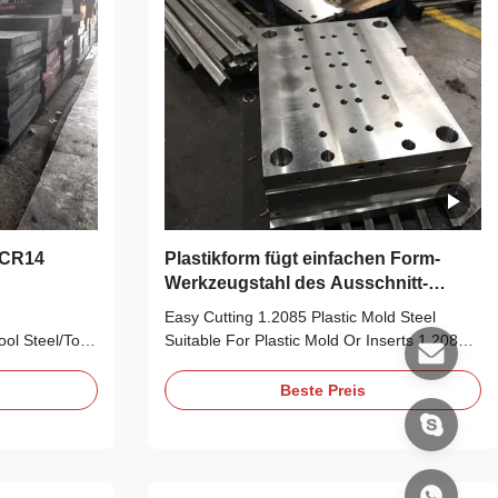
0CR14
Plastikform fügt einfachen Form-
Werkzeugstahl des Ausschnitt-
1,2085 ein
Easy Cutting 1.2085 Plastic Mold Steel
ol Steel/Tool
Suitable For Plastic Mold Or Inserts 1.2085
te S136/S136H
Plastic mold steel plate Description: 1.2085
e steel Quick
plastic mold steel Suitable for low surface
Beste Preis
 BS, DIN, GB,
requirements of the mold or inserts, used for
lace of
the production of plastic products especially
inland) Brand
corrosive accessories 1.2085 Plastic ...