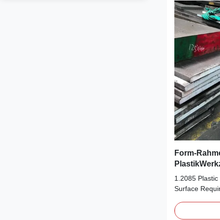
Form-Rahme
PlastikWerk
1,2085 ein
1.2085 Plastic
Surface Requi
Inserts 1.2085 
Description: 1
Suitable for l