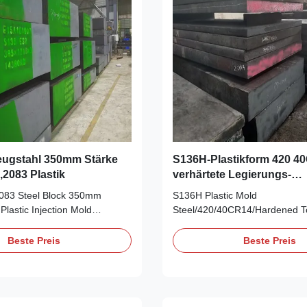
eugstahl 350mm Stärke
S136H-Plastikform 420 4
,2083 Plastik
verhärtete Legierungs-
Werkzeugstahl
083 Steel Block 350mm
S136H Plastic Mold
Plastic Injection Mold
Steel/420/40CR14/Hardened To
rden Plastic Mold Steel
Steel Bar/Alloy Tool Steel Pla
 steel is one of the
Plastic mold steel,tool steel, di
Beste Preis
Beste Preis
uppliers of S136 Mold Steel,
Details Standard: AISI, ASTM,
 Steel Round bar, Flat bar,
JIS Grade: Plastic Mold Steel P
ool Steel China supplier and
Origin: Guangdong, China (Ma
e are the ...
Name: Takford Model ...