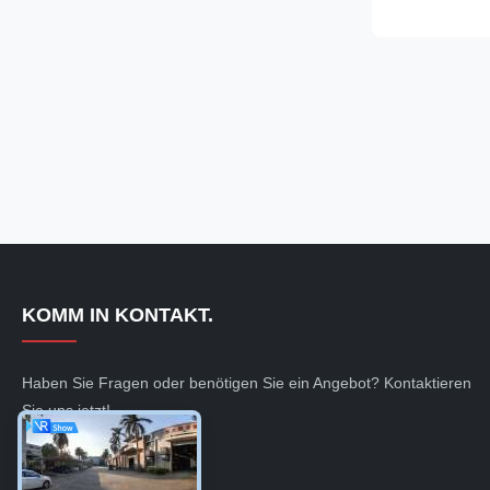
mold or inserts
plastic product
accessories 1..
KOMM IN KONTAKT.
Haben Sie Fragen oder benötigen Sie ein Angebot? Kontaktieren
Sie uns jetzt!
Jetzt Anfragen