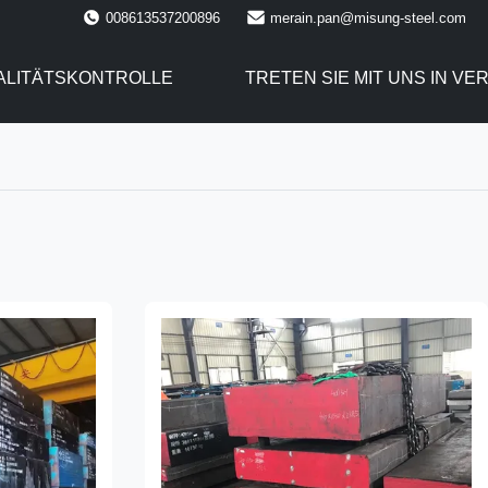
008613537200896
merain.pan@misung-steel.com
ALITÄTSKONTROLLE
TRETEN SIE MIT UNS IN V