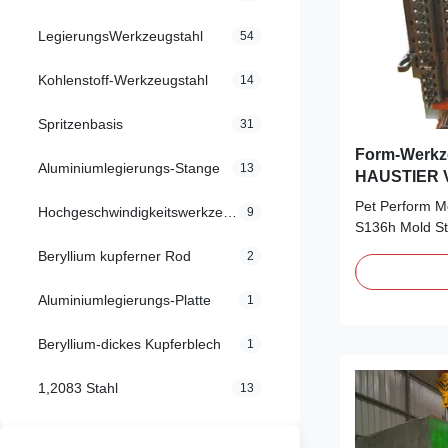
LegierungsWerkzeugstahl
54
Kohlenstoff-Werkzeugstahl
14
Spritzenbasis
31
Form-Werkze
Aluminiumlegierungs-Stange
13
HAUSTIER V
Material-S1
Pet Perform M
Hochgeschwindigkeitswerkzeugstahl
9
S136h Mold St
Steel Takford s
Beryllium kupferner Rod
2
professional s
We supply S136
Aluminiumlegierungs-Platte
1
Plates. S136 t
stockholders.W
Beryllium-dickes Kupferblech
1
stockholders fo
1,2083 Stahl
13