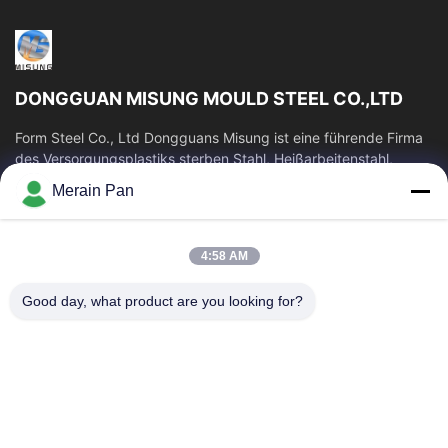
DONGGUAN MISUNG MOULD STEEL CO.,LTD
Form Steel Co., Ltd Dongguans Misung ist eine führende Firma
des Versorgungsplastiks sterben Stahl, Heißarbeitenstahl,
Kaltverformungsstahl,...
Merain Pan
Schnelllinks
Haus
Produkte
4:58 AM
VR Show
Über Uns
Good day, what product are you looking for?
Fabrik-Ausflug
Qualitätskontrolle
Treten Sie Mit Uns In
Nachrichten
Verbindung
Fälle
Kontakt