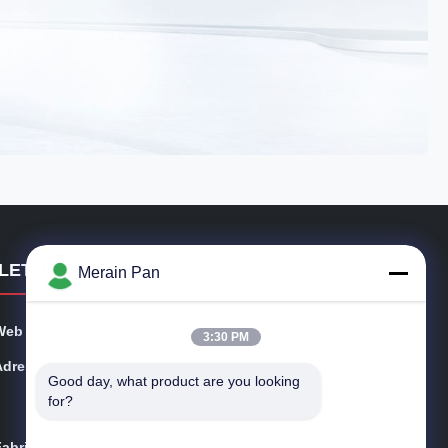
İLETIŞIM BILGILERI
Merain Pan
Web sitesi:
moldtoolsteel.com
3:30 PM
Adres:
Posta kodu 523196, No.8 shanghe bölgesi, wangniu d
Good day, what product are you looking 
un kasabası, dongguan şehridir. Guangdong eyaleti Çi
for?
n
Fabrika:
Wangniudun Station Ind. Park Tarafı, Chentang, Jiaoli