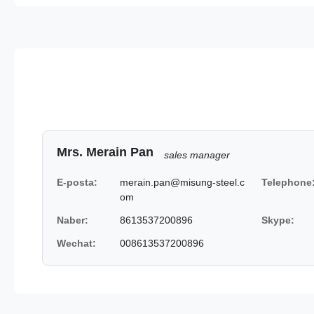
Mrs. Merain Pan
sales manager
E-posta:
merain.pan@misung-steel.c
Telephone
om
Naber:
8613537200896
Skype:
Wechat:
008613537200896