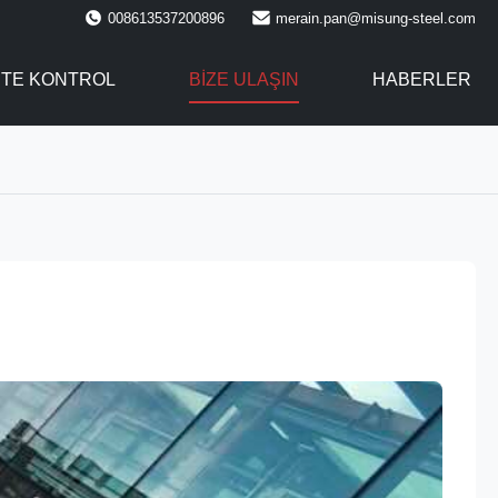
008613537200896
merain.pan@misung-steel.com
ITE KONTROL
BIZE ULAŞIN
HABERLER