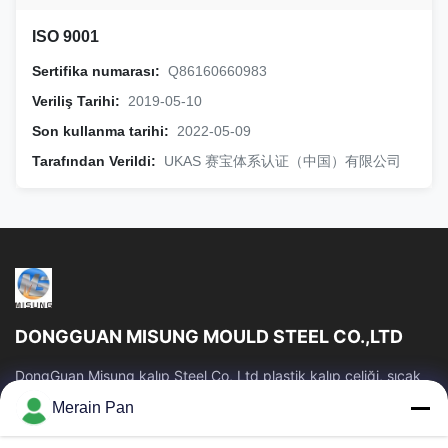
ISO 9001
Sertifika numarası:
Q86160660983
Veriliş Tarihi:
2019-05-10
Son kullanma tarihi:
2022-05-09
Tarafından Verildi:
UKAS 赛宝体系认证（中国）有限公司
DONGGUAN MISUNG MOULD STEEL CO.,LTD
DongGuan Misung kalıp Steel Co, Ltd plastik kalıp çeliği, sıcak
iş çeliği, soğuk iş çeliği, alaşımlı yapısal çelik tedarikinde lider bir
Merain Pan
şirkettir.
Hızlı Bağlantılar