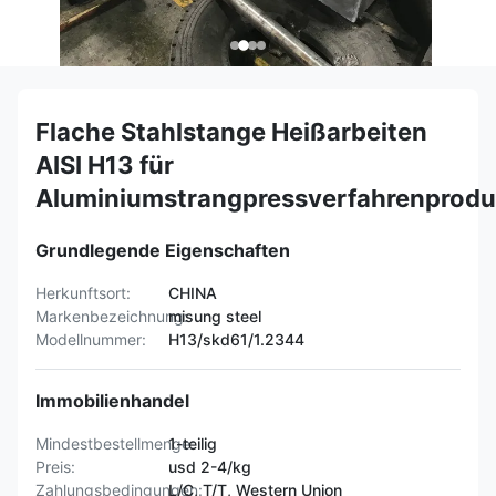
Flache Stahlstange Heißarbeiten
AISI H13 für
Aluminiumstrangpressverfahrenprodu
Grundlegende Eigenschaften
Herkunftsort:
CHINA
Markenbezeichnung:
misung steel
Modellnummer:
H13/skd61/1.2344
Immobilienhandel
Mindestbestellmenge:
1-teilig
Preis:
usd 2-4/kg
Zahlungsbedingungen:
L/C, T/T, Western Union