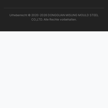
Urheberrecht © 2020-2026 DONGGUAN MISUNG MOULD STEEL
CO.,LTD. Alle Rechte vorbehalten.