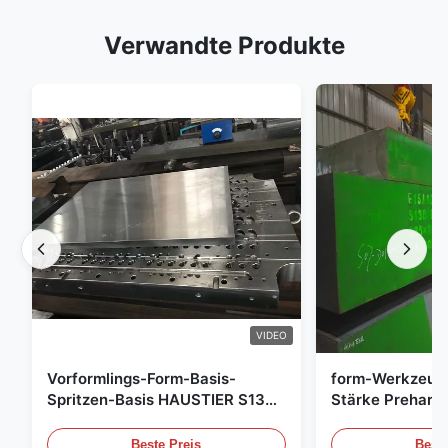
Verwandte Produkte
VIDEO
Vorformlings-Form-Basis-
form-Werkzeug
Spritzen-Basis HAUSTIER S136
Stärke Preharde
P20
Beste Preis
Beste