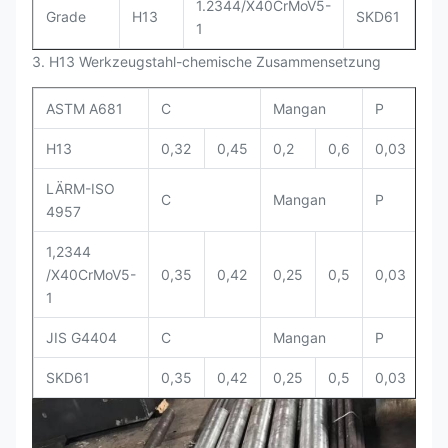
1.2344/X40CrMoV5-
Grade
H13
SKD61
1
3. H13 Werkzeugstahl-chemische Zusammensetzung
ASTM A681
C
Mangan
P
S
H13
0,32
0,45
0,2
0,6
0,03
0,
LÄRM-ISO
C
Mangan
P
S
4957
1,2344
/X40CrMoV5-
0,35
0,42
0,25
0,5
0,03
0,
1
JIS G4404
C
Mangan
P
S
SKD61
0,35
0,42
0,25
0,5
0,03
0,