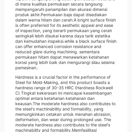
di mana kualitas permukaan secara langsung
mempengaruhi penampilan dan akurasi dimensi
produk akhir.Permukaan baja dapat disediakan
dalam warna hitam dan cerah.A bright surface finish
is often preferred for its aesthetic appeal and ease
of inspection, yang berarti permukaan yang cerah
seringkali lebih disukai karena daya tarik estetika
dan kemudahan inspeksi.while a black surface finish
can offer enhanced corrosion resistance and
reduced glare during machining. sementara
permukaan hitam dapat menawarkan ketahanan
korosi yang lebih baik dan mengurangi silau selama
pemesinan..
Hardness is a crucial factor in the performance of
Steel for Mold-Making, and this product boasts a
hardness range of 30-35 HRC (Hardness Rockwell
C).Tingkat kekerasan ini mencapai keseimbangan
optimal antara ketahanan ketahanan dan
keausan.The moderate hardness also contributes to
the steel's machinability and formability, yang
memungkinkan cetakan untuk menahan abrasion,
deformation, dan wear during prolonged use. The
moderate hardness also contributes to the steel's
machinability and formability.Memfasilitasi