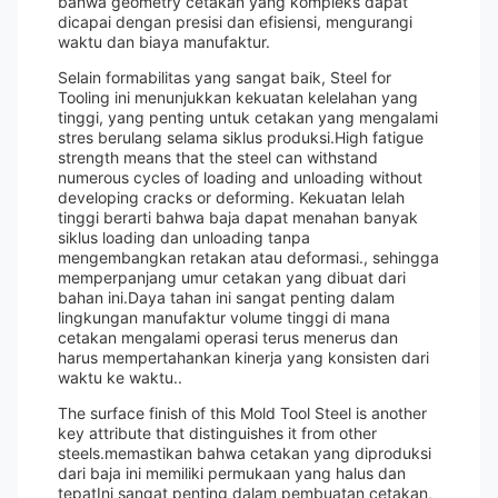
bahwa geometry cetakan yang kompleks dapat
dicapai dengan presisi dan efisiensi, mengurangi
waktu dan biaya manufaktur.
Selain formabilitas yang sangat baik, Steel for
Tooling ini menunjukkan kekuatan kelelahan yang
tinggi, yang penting untuk cetakan yang mengalami
stres berulang selama siklus produksi.High fatigue
strength means that the steel can withstand
numerous cycles of loading and unloading without
developing cracks or deforming. Kekuatan lelah
tinggi berarti bahwa baja dapat menahan banyak
siklus loading dan unloading tanpa
mengembangkan retakan atau deformasi., sehingga
memperpanjang umur cetakan yang dibuat dari
bahan ini.Daya tahan ini sangat penting dalam
lingkungan manufaktur volume tinggi di mana
cetakan mengalami operasi terus menerus dan
harus mempertahankan kinerja yang konsisten dari
waktu ke waktu..
The surface finish of this Mold Tool Steel is another
key attribute that distinguishes it from other
steels.memastikan bahwa cetakan yang diproduksi
dari baja ini memiliki permukaan yang halus dan
tepatIni sangat penting dalam pembuatan cetakan,