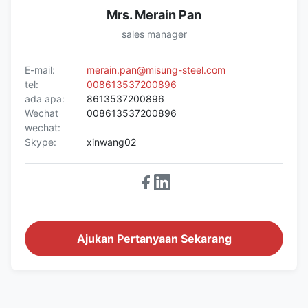
Mrs. Merain Pan
sales manager
E-mail:
merain.pan@misung-steel.com
tel:
008613537200896
ada apa:
8613537200896
Wechat
008613537200896
wechat:
Skype:
xinwang02
Ajukan Pertanyaan Sekarang