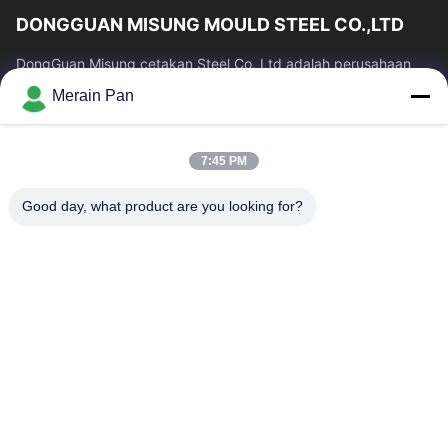
DONGGUAN MISUNG MOULD STEEL CO.,LTD
DongGuan Misung cetakan Steel Co, Ltd adalah perusahaan
terkemuka pasokan baja mati plastik, baja kerja panas, baja
Merain Pan
kerja dingin, baja struktural...
Tautan Cepat
7:45 PM
Rumah
Produk
Tampilan VR
Tentang Kami
Good day, what product are you looking for?
Tur Pabrik
Kontrol Kualitas
Hubungi Kami
Berita
Kasus
Hubungi Kami
0086-769-13537200896
merain.pan@misung-steel.com