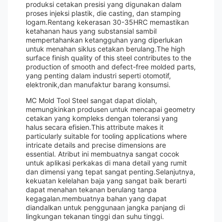
produksi cetakan presisi yang digunakan dalam
proses injeksi plastik, die casting, dan stamping
logam.Rentang kekerasan 30-35HRC memastikan
ketahanan haus yang substansial sambil
mempertahankan ketangguhan yang diperlukan
untuk menahan siklus cetakan berulang.The high
surface finish quality of this steel contributes to the
production of smooth and defect-free molded parts,
yang penting dalam industri seperti otomotif,
elektronik,dan manufaktur barang konsumsi.
MC Mold Tool Steel sangat dapat diolah,
memungkinkan produsen untuk mencapai geometry
cetakan yang kompleks dengan toleransi yang
halus secara efisien.This attribute makes it
particularly suitable for tooling applications where
intricate details and precise dimensions are
essential. Atribut ini membuatnya sangat cocok
untuk aplikasi perkakas di mana detail yang rumit
dan dimensi yang tepat sangat penting.Selanjutnya,
kekuatan kelelahan baja yang sangat baik berarti
dapat menahan tekanan berulang tanpa
kegagalan.membuatnya bahan yang dapat
diandalkan untuk penggunaan jangka panjang di
lingkungan tekanan tinggi dan suhu tinggi.