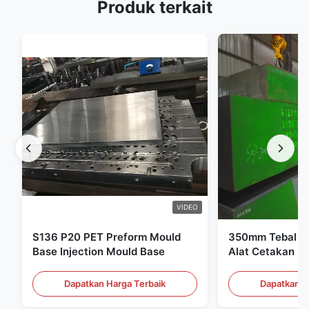
Produk terkait
VIDEO
S136 P20 PET Preform Mould
350mm Tebal Pr
Base Injection Mould Base
Alat Cetakan Pl
Dapatkan Harga Terbaik
Dapatkan H