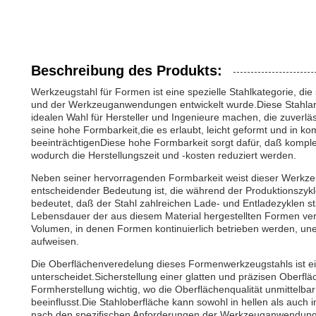
Beschreibung des Produkts:
Werkzeugstahl für Formen ist eine spezielle Stahlkategorie, di
und der Werkzeuganwendungen entwickelt wurde.Diese Stahlart b
idealen Wahl für Hersteller und Ingenieure machen, die zuverl
seine hohe Formbarkeit,die es erlaubt, leicht geformt und in kom
beeinträchtigenDiese hohe Formbarkeit sorgt dafür, daß komple
wodurch die Herstellungszeit und -kosten reduziert werden.
Neben seiner hervorragenden Formbarkeit weist dieser Werkzeu
entscheidender Bedeutung ist, die während der Produktionszyk
bedeutet, daß der Stahl zahlreichen Lade- und Entladezyklen st
Lebensdauer der aus diesem Material hergestellten Formen ver
Volumen, in denen Formen kontinuierlich betrieben werden, uner
aufweisen.
Die Oberflächenveredelung dieses Formenwerkzeugstahls ist ei
unterscheidet.Sicherstellung einer glatten und präzisen Oberfl
Formherstellung wichtig, wo die Oberflächenqualität unmittelb
beeinflusst.Die Stahloberfläche kann sowohl in hellen als auch in
nach den spezifischen Anforderungen der Werkzeuganwendung