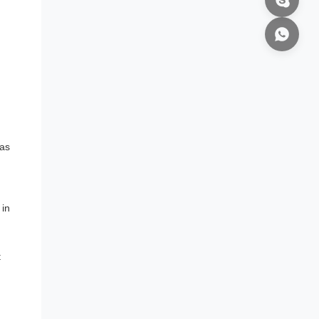
was
 in
t