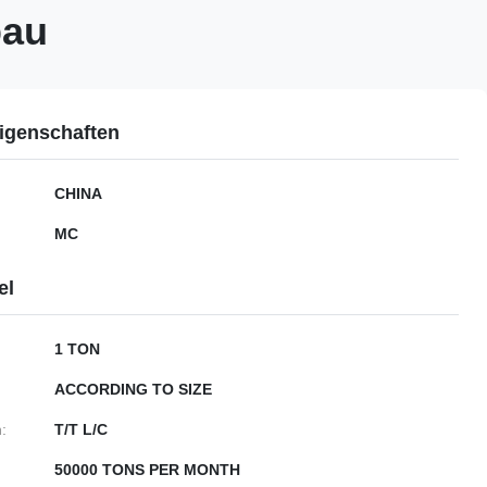
bau
igenschaften
CHINA
MC
el
1 TON
ACCORDING TO SIZE
:
T/T L/C
50000 TONS PER MONTH