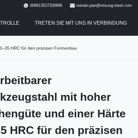
008613537200896
merain.pan@misung-steel.com
NTROLLE
TRETEN SIE MIT UNS IN VERBINDUNG
 30–35 HRC für den präzisen Formenbau
beitbarer
zeugstahl mit hoher
hengüte und einer Härte
5 HRC für den präzisen