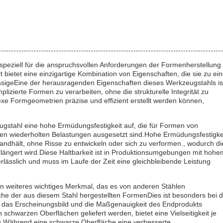
e speziell für die anspruchsvollen Anforderungen der Formenherstellung
ietet eine einzigartige Kombination von Eigenschaften, die sie zu ein
ässigeEine der herausragenden Eigenschaften dieses Werkzeugstahls is
plizierte Formen zu verarbeiten, ohne die strukturelle Integrität zu
xe Formgeometrien präzise und effizient erstellt werden können,
gstahl eine hohe Ermüdungsfestigkeit auf, die für Formen von
len wiederholten Belastungen ausgesetzt sind.Hohe Ermüdungsfestigke
andhält, ohne Risse zu entwickeln oder sich zu verformen., wodurch di
längert wird.Diese Haltbarkeit ist in Produktionsumgebungen mit hohe
lässlich und muss im Laufe der Zeit eine gleichbleibende Leistung
n weiteres wichtiges Merkmal, das es von anderen Stählen
äche der aus diesem Stahl hergestellten FormenDies ist besonders bei 
ar das Erscheinungsbild und die Maßgenauigkeit des Endprodukts
 schwarzen Oberflächen geliefert werden, bietet eine Vielseitigkeit je
.Während eine schwarze Oberfläche eine verbesserte