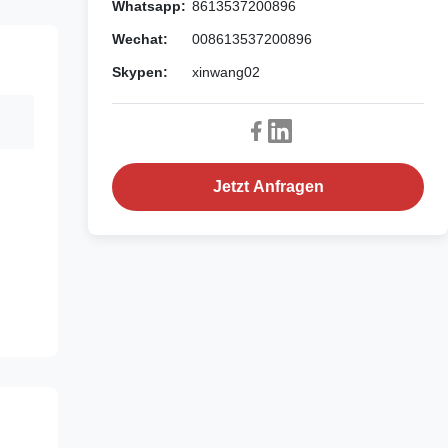
Whatsapp:
8613537200896
Wechat:
008613537200896
Skypen:
xinwang02
Jetzt Anfragen