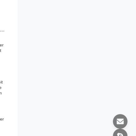
er
t
it
e
m
der