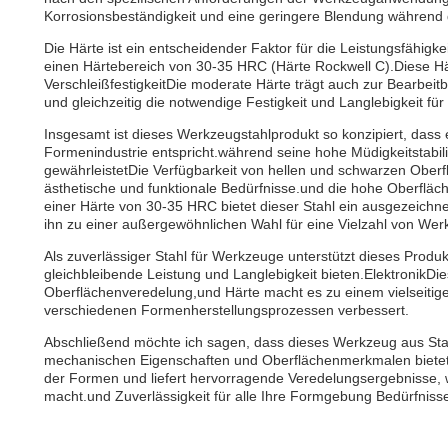
Korrosionsbeständigkeit und eine geringere Blendung während d
Die Härte ist ein entscheidender Faktor für die Leistungsfähigke
einen Härtebereich von 30-35 HRC (Härte Rockwell C).Diese Här
VerschleißfestigkeitDie moderate Härte trägt auch zur Bearbeitb
und gleichzeitig die notwendige Festigkeit und Langlebigkeit 
Insgesamt ist dieses Werkzeugstahlprodukt so konzipiert, da
Formenindustrie entspricht.während seine hohe Müdigkeitstabilit
gewährleistetDie Verfügbarkeit von hellen und schwarzen Oberf
ästhetische und funktionale Bedürfnisse.und die hohe Oberfläch
einer Härte von 30-35 HRC bietet dieser Stahl ein ausgezeichne
ihn zu einer außergewöhnlichen Wahl für eine Vielzahl von W
Als zuverlässiger Stahl für Werkzeuge unterstützt dieses Produk
gleichbleibende Leistung und Langlebigkeit bieten.ElektronikD
Oberflächenveredelung,und Härte macht es zu einem vielseitigen
verschiedenen Formenherstellungsprozessen verbessert.
Abschließend möchte ich sagen, dass dieses Werkzeug aus Stah
mechanischen Eigenschaften und Oberflächenmerkmalen bietet.Es 
der Formen und liefert hervorragende Veredelungsergebnisse, 
macht.und Zuverlässigkeit für alle Ihre Formgebung Bedürfniss