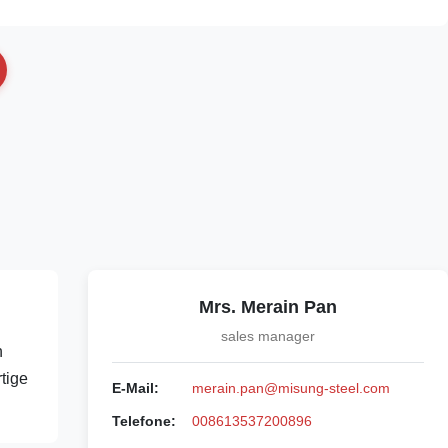
Mrs. Merain Pan
sales manager
n
tige
E-Mail:
merain.pan@misung-steel.com
Telefone:
008613537200896