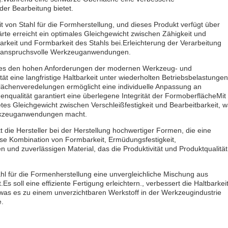
er Bearbeitung bietet.
it von Stahl für die Formherstellung, und dieses Produkt verfügt über
te erreicht ein optimales Gleichgewicht zwischen Zähigkeit und
arkeit und Formbarkeit des Stahls bei.Erleichterung der Verarbeitung
für anspruchsvolle Werkzeuganwendungen.
ss es den hohen Anforderungen der modernen Werkzeug- und
ät eine langfristige Haltbarkeit unter wiederholten Betriebsbelastungen
lächenveredelungen ermöglicht eine individuelle Anpassung an
enqualität garantiert eine überlegene Integrität der FormoberflächeMit
tes Gleichgewicht zwischen Verschleißfestigkeit und Bearbeitbarkeit, 
erkzeuganwendungen macht.
t die Hersteller bei der Herstellung hochwertiger Formen, die eine
iese Kombination von Formbarkeit, Ermüdungsfestigkeit,
 und zuverlässigen Material, das die Produktivität und Produktqualität
l für die Formenherstellung eine unvergleichliche Mischung aus
soll eine effiziente Fertigung erleichtern., verbessert die Haltbarkei
was es zu einem unverzichtbaren Werkstoff in der Werkzeugindustrie
e.