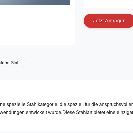
J
e
t
z
t
A
n
f
r
a
g
e
n
kform-Stahl
 spezielle Stahlkategorie, die speziell für die anspruchsvolle
ndungen entwickelt wurde.Diese Stahlart bietet eine einzigar