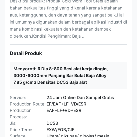
Deskripsi produk: Produk Cold Work Tool Steel adalah
bahan berkualitas tinggi yang dikenal karena ketahanan
aus, ketangguhan, dan daya tahan yang sangat baik.Hal
ini umumnya digunakan dalam berbagai aplikasi industri di
mana kombinasi kekuatan dan ketahanan dampak
diperlukan.Kondisi Pengiriman: Baja ...
Detail Produk
Menyoroti:
R Dia 8-800 Besi alat kerja dingin
,
3000-6000mm Panjang Bar Bulat Baja Alloy
,
7.85 g/cm3 Densitas DC53 Baja alat
Service:
24 Jam Online Dan Sampel Gratis
Production Route:
EF/EAF+LF+VD/ESR
Production
EAF+LF+VD+ESR
Process:
Jis:
DC53
Price Terms:
EXW/FOB/CIF
Surface
Hitam/ dikupas/ dipoles/ mesin