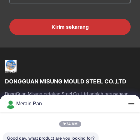
Kirim sekarang
DONGGUAN MISUNG MOULD STEEL CO.,LTD
DongGuan Misung cetakan Steel Co, Ltd adalah perusahaan
terkemuka pasokan baja mati plastik, baja kerja panas, baja
Merain Pan
kerja dingin, baja struktural...
Tautan Cepat
9:34 AM
Rumah
Produk
Tampilan VR
Tentang Kami
Good day, what product are you looking for?