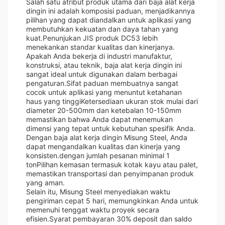
Salah satu atribut produk utama dari baja alat kerja
dingin ini adalah komposisi paduan, menjadikannya
pilihan yang dapat diandalkan untuk aplikasi yang
membutuhkan kekuatan dan daya tahan yang
kuat.Penunjukan JIS produk DC53 lebih
menekankan standar kualitas dan kinerjanya.
Apakah Anda bekerja di industri manufaktur,
konstruksi, atau teknik, baja alat kerja dingin ini
sangat ideal untuk digunakan dalam berbagai
pengaturan.Sifat paduan membuatnya sangat
cocok untuk aplikasi yang menuntut ketahanan
haus yang tinggiKetersediaan ukuran stok mulai dari
diameter 20-500mm dan ketebalan 10-150mm
memastikan bahwa Anda dapat menemukan
dimensi yang tepat untuk kebutuhan spesifik Anda.
Dengan baja alat kerja dingin Misung Steel, Anda
dapat mengandalkan kualitas dan kinerja yang
konsisten.dengan jumlah pesanan minimal 1
tonPilihan kemasan termasuk kotak kayu atau palet,
memastikan transportasi dan penyimpanan produk
yang aman.
Selain itu, Misung Steel menyediakan waktu
pengiriman cepat 5 hari, memungkinkan Anda untuk
memenuhi tenggat waktu proyek secara
efisien.Syarat pembayaran 30% deposit dan saldo