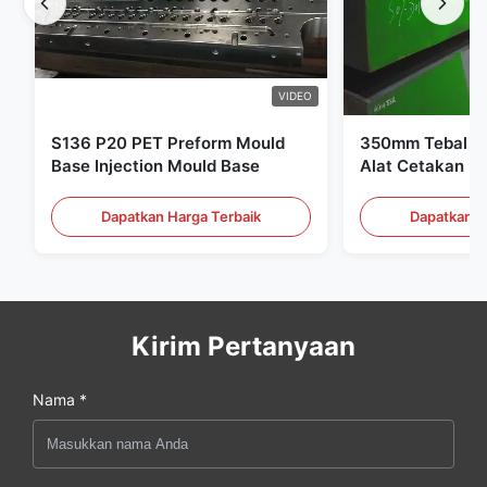
VIDEO
S136 P20 PET Preform Mould
350mm Tebal Pr
Base Injection Mould Base
Alat Cetakan Pl
Dapatkan Harga Terbaik
Dapatkan H
Kirim Pertanyaan
Nama *