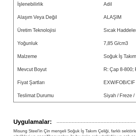
İşlenebilirlik
Adil
Alaşım Veya Değil
ALAŞIM
Üretim Teknolojisi
Sıcak Haddel
Yoğunluk
7,85 G/cm3
Malzeme
Soğuk İş Takım
Mevcut Boyut
R: Çap 8-800;
Fiyat Şartları
EXW/FOB/CIF
Teslimat Durumu
Siyah / Freze /
Uygulamalar:
Misung Steel'in Çin menşeli Soğuk İş Takım Çeliği, farklı sektör