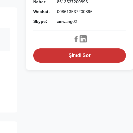
Naber:
8613537200896
Wechat:
008613537200896
Skype:
xinwang02
Şimdi Sor