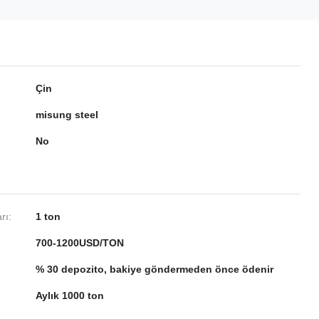
Çin
misung steel
No
rı:
1 ton
700-1200USD/TON
% 30 depozito, bakiye göndermeden önce ödenir
Aylık 1000 ton