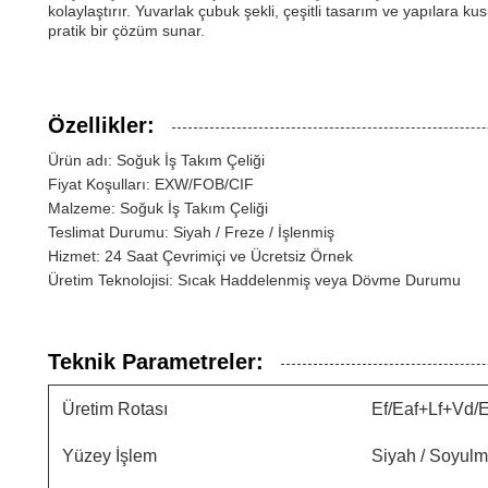
kolaylaştırır. Yuvarlak çubuk şekli, çeşitli tasarım ve yapılara ku
pratik bir çözüm sunar.
Özellikler:
Ürün adı: Soğuk İş Takım Çeliği
Fiyat Koşulları: EXW/FOB/CIF
Malzeme: Soğuk İş Takım Çeliği
Teslimat Durumu: Siyah / Freze / İşlenmiş
Hizmet: 24 Saat Çevrimiçi ve Ücretsiz Örnek
Üretim Teknolojisi: Sıcak Haddelenmiş veya Dövme Durumu
Teknik Parametreler:
Üretim Rotası
Ef/Eaf+Lf+Vd
Yüzey İşlem
Siyah / Soyulmu