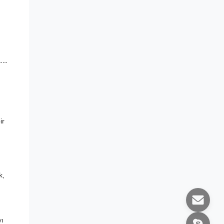
ir
k,
yı