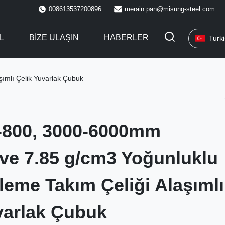
008613537200896
merain.pan@misung-steel.com
L
BIZE ULAŞIN
HABERLER
Turk
ımlı Çelik Yuvarlak Çubuk
-800, 3000-6000mm
ve 7.85 g/cm3 Yoğunluklu
leme Takım Çeliği Alaşımlı
varlak Çubuk