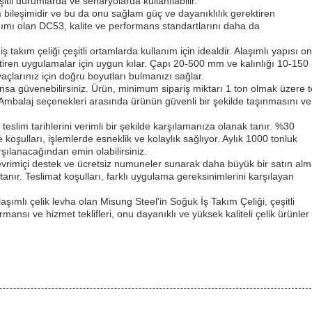
şitli durumlarda ve senaryolarda kullanılabilir.
ım bileşimidir ve bu da onu sağlam güç ve dayanıklılık gerektiren
tanımı olan DC53, kalite ve performans standartlarını daha da
 takım çeliği çeşitli ortamlarda kullanım için idealdir. Alaşımlı yapısı o
tiren uygulamalar için uygun kılar. Çapı 20-500 mm ve kalınlığı 10-150
çlarınız için doğru boyutları bulmanızı sağlar.
mansa güvenebilirsiniz. Ürün, minimum sipariş miktarı 1 ton olmak üzere 
Ambalaj seçenekleri arasında ürünün güvenli bir şekilde taşınmasını ve
teslim tarihlerini verimli bir şekilde karşılamanıza olanak tanır. %30
şulları, işlemlerde esneklik ve kolaylık sağlıyor. Aylık 1000 tonluk
 karşılanacağından emin olabilirsiniz.
çevrimiçi destek ve ücretsiz numuneler sunarak daha büyük bir satın al
ır. Teslimat koşulları, farklı uygulama gereksinimlerini karşılayan
aşımlı çelik levha olan Misung Steel'in Soğuk İş Takım Çeliği, çeşitli
rmansı ve hizmet teklifleri, onu dayanıklı ve yüksek kaliteli çelik ürünler