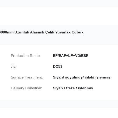
6000mm Uzunluk Alaşımlı Çelik Yuvarlak Çubuk
,
Production Route:
EF/EAF+LF+VD/ESR
Jis:
DC53
Surface Treatment:
Siyah/ soyulmuş/ cilalı/ işlenmiş
Deilvery Condition:
Siyah / freze / işlenmiş