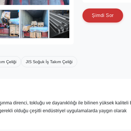
Ş
i
m
d
i
S
o
r
m Çeliği
JIS Soğuk İş Takım Çeliği
a direnci, tokluğu ve dayanıklılığı ile bilinen yüksek kaliteli 
rekli olduğu çeşitli endüstriyel uygulamalarda yaygın olarak