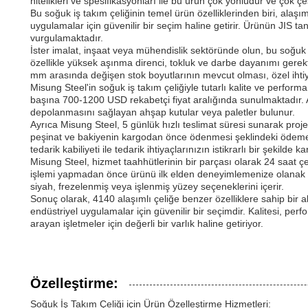
nitelikleri ve spesifikasyonları ile bu ürün çok yönlüdür ve çok çe
Bu soğuk iş takım çeliğinin temel ürün özelliklerinden biri, alaş
uygulamalar için güvenilir bir seçim haline getirir. Ürünün JIS 
vurgulamaktadır.
İster imalat, inşaat veya mühendislik sektöründe olun, bu soğuk iş
özellikle yüksek aşınma direnci, tokluk ve darbe dayanımı gerek
mm arasında değişen stok boyutlarının mevcut olması, özel ihtiya
Misung Steel'in soğuk iş takım çeliğiyle tutarlı kalite ve perfor
başına 700-1200 USD rekabetçi fiyat aralığında sunulmaktadır. 
depolanmasını sağlayan ahşap kutular veya paletler bulunur.
Ayrıca Misung Steel, 5 günlük hızlı teslimat süresi sunarak proje 
peşinat ve bakiyenin kargodan önce ödenmesi şeklindeki ödeme ko
tedarik kabiliyeti ile tedarik ihtiyaçlarınızın istikrarlı bir şekilde
Misung Steel, hizmet taahhütlerinin bir parçası olarak 24 saat 
işlemi yapmadan önce ürünü ilk elden deneyimlemenize olanak tan
siyah, frezelenmiş veya işlenmiş yüzey seçeneklerini içerir.
Sonuç olarak, 4140 alaşımlı çeliğe benzer özelliklere sahip bir al
endüstriyel uygulamalar için güvenilir bir seçimdir. Kalitesi, perfo
arayan işletmeler için değerli bir varlık haline getiriyor.
Özelleştirme:
Soğuk İş Takım Çeliği için Ürün Özelleştirme Hizmetleri: