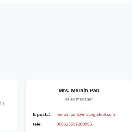
Mrs. Merain Pan
sales manager
bir
E-posta:
merain.pan@misung-steel.com
tele:
008613537200896