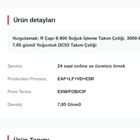
Ürün detayları
Vurgulamak:
R Çapı 8-800 Soğuk İşleme Takım Çeliği
,
3000-
7.85 g/cm3 Yoğunluk DC53 Takım Çeliği
Service:
24 saat online ve ücretsiz örnek
Production Process:
EAF+LF+VD+ESR
Price Terms:
EXW/FOB/CIF
Density:
7,85 G/cm3