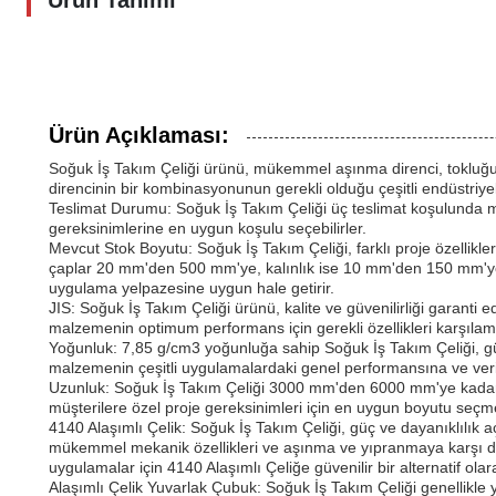
Ürün Tanımı
Ürün Açıklaması:
Soğuk İş Takım Çeliği ürünü, mükemmel aşınma direnci, tokluğu ve
direncinin bir kombinasyonunun gerekli olduğu çeşitli endüstriye
Teslimat Durumu: Soğuk İş Takım Çeliği üç teslimat koşulunda mev
gereksinimlerine en uygun koşulu seçebilirler.
Mevcut Stok Boyutu: Soğuk İş Takım Çeliği, farklı proje özellikl
çaplar 20 mm'den 500 mm'ye, kalınlık ise 10 mm'den 150 mm'ye
uygulama yelpazesine uygun hale getirir.
JIS: Soğuk İş Takım Çeliği ürünü, kalite ve güvenilirliği garanti
malzemenin optimum performans için gerekli özellikleri karşılam
Yoğunluk: 7,85 g/cm3 yoğunluğa sahip Soğuk İş Takım Çeliği, gü
malzemenin çeşitli uygulamalardaki genel performansına ve verim
Uzunluk: Soğuk İş Takım Çeliği 3000 mm'den 6000 mm'ye kadar 
müşterilere özel proje gereksinimleri için en uygun boyutu seçm
4140 Alaşımlı Çelik: Soğuk İş Takım Çeliği, güç ve dayanıklılık a
mükemmel mekanik özellikleri ve aşınma ve yıpranmaya karşı diren
uygulamalar için 4140 Alaşımlı Çeliğe güvenilir bir alternatif olar
Alaşımlı Çelik Yuvarlak Çubuk: Soğuk İş Takım Çeliği genellikle y