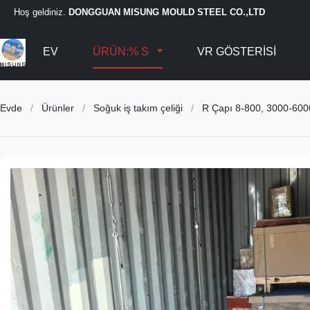
Hoş geldiniz.
DONGGUAN MISUNG MOULD STEEL CO.,LTD
EV
ÜRÜN:% S
VR GÖSTERISI
Evde
/
Ürünler
/
Soğuk iş takım çeliği
/
R Çapı 8-800, 3000-6000