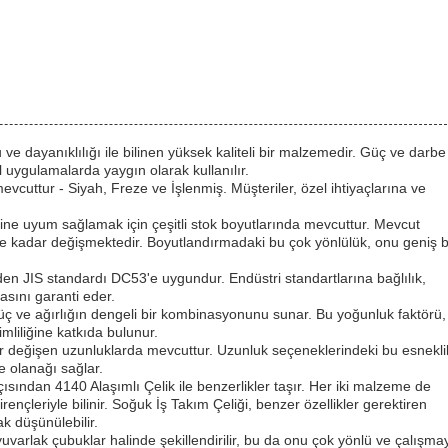
 dayanıklılığı ile bilinen yüksek kaliteli bir malzemedir. Güç ve darbe
l uygulamalarda yaygın olarak kullanılır.
cuttur - Siyah, Freze ve İşlenmiş. Müşteriler, özel ihtiyaçlarına ve
erine uyum sağlamak için çeşitli stok boyutlarında mevcuttur. Mevcut
 kadar değişmektedir. Boyutlandırmadaki bu çok yönlülük, onu geniş b
 eden JIS standardı DC53'e uygundur. Endüstri standartlarına bağlılık,
asını garanti eder.
ç ve ağırlığın dengeli bir kombinasyonunu sunar. Bu yoğunluk faktörü,
liliğine katkıda bulunur.
değişen uzunluklarda mevcuttur. Uzunluk seçeneklerindeki bu esnekli
e olanağı sağlar.
çısından 4140 Alaşımlı Çelik ile benzerlikler taşır. Her iki malzeme de
çleriyle bilinir. Soğuk İş Takım Çeliği, benzer özellikler gerektiren
ak düşünülebilir.
uvarlak çubuklar halinde şekillendirilir, bu da onu çok yönlü ve çalışma