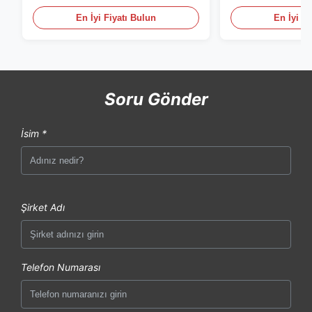
En İyi Fiyatı Bulun
En İyi Fi
Soru Gönder
İsim *
Şirket Adı
Telefon Numarası