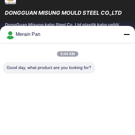
DONGGUAN MISUNG MOULD STEEL CO.,LTD
DongGuan Misung kalıp Steel Co, Ltd plastik kalıp çeliği,
sıcak iş çeliği, soğuk iş çeliği, alaşımlı yapısal çelik
Merain Pan
tedarikinde lider bir şirkettir.
Hızlı Bağlantılar
5:44 AM
Ev
Ürün:% S
VR Gösterisi
Hakkımızda
Good day, what product are you looking for?
Fabrika Turu
Kalite Kontrol
Bize Ulaşın
Haberler
Vakalar
Bize Ulaşın
0086-769-13537200896
merain.pan@misung-steel.com