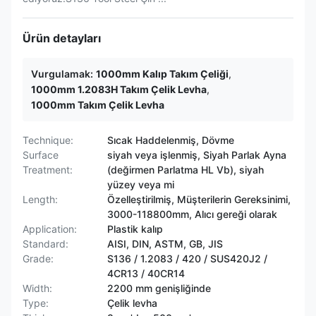
Ürün detayları
Vurgulamak:
1000mm Kalıp Takım Çeliği
,
1000mm 1.2083H Takım Çelik Levha
,
1000mm Takım Çelik Levha
Technique:
Sıcak Haddelenmiş, Dövme
Surface
siyah veya işlenmiş, Siyah Parlak Ayna
Treatment:
(değirmen Parlatma HL Vb), siyah
yüzey veya mi
Length:
Özelleştirilmiş, Müşterilerin Gereksinimi,
3000-118800mm, Alıcı gereği olarak
Application:
Plastik kalıp
Standard:
AISI, DIN, ASTM, GB, JIS
Grade:
S136 / 1.2083 / 420 / SUS420J2 /
4CR13 / 40CR14
Width:
2200 mm genişliğinde
Type:
Çelik levha