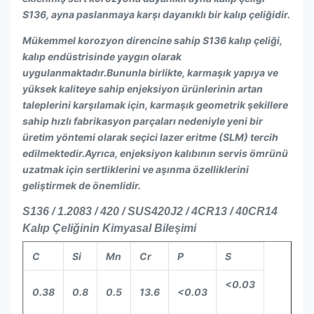
S136, ayna paslanmaya karşı dayanıklı bir kalıp çeliğidir.
Mükemmel korozyon direncine sahip S136 kalıp çeliği,
kalıp endüstrisinde yaygın olarak
uygulanmaktadır.Bununla birlikte, karmaşık yapıya ve
yüksek kaliteye sahip enjeksiyon ürünlerinin artan
taleplerini karşılamak için, karmaşık geometrik şekillere
sahip hızlı fabrikasyon parçaları nedeniyle yeni bir
üretim yöntemi olarak seçici lazer eritme (SLM) tercih
edilmektedir.Ayrıca, enjeksiyon kalıbının servis ömrünü
uzatmak için sertliklerini ve aşınma özelliklerini
geliştirmek de önemlidir.
S136 / 1.2083 / 420 / SUS420J2 / 4CR13 / 40CR14
Kalıp Çeliğinin Kimyasal Bileşimi
C
Si
Mn
Cr
P
S
<0.03
0.38
0.8
0.5
13.6
<0.03