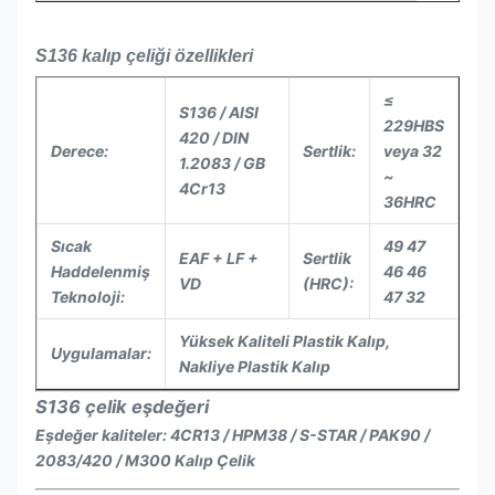
S136 kalıp çeliği özellikleri
≤
S136 / AISI
229HBS
420 / DIN
Derece:
Sertlik:
veya 32
1.2083 / GB
~
4Cr13
36HRC
Sıcak
49 47
EAF + LF +
Sertlik
Haddelenmiş
46 46
VD
(HRC):
Teknoloji:
47 32
Yüksek Kaliteli Plastik Kalıp,
Uygulamalar:
Nakliye Plastik Kalıp
S136 çelik eşdeğeri
Eşdeğer kaliteler: 4CR13 / HPM38 / S-STAR / PAK90 /
2083/420 / M300 Kalıp Çelik