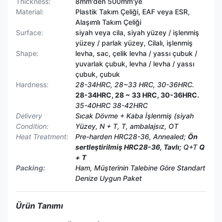
Thickness:
8mm'den 500mm'ye
Material:
Plastik Takım Çeliği, EAF veya ESR,
Alaşımlı Takım Çeliği
Surface:
siyah veya cila, siyah yüzey / işlenmiş
yüzey / parlak yüzey, Cilalı, işlenmiş
Shape:
levha, sac, çelik levha / yassı çubuk /
yuvarlak çubuk, levha / levha / yassı
çubuk, çubuk
Hardness:
28-34HRC, 28~33 HRC, 30-36HRC.
28-34HRC, 28 ~ 33 HRC, 30-36HRC.
35-40HRC 38-42HRC
Delivery
Sıcak Dövme + Kaba İşlenmiş (siyah
Condition:
Yüzey, N + T, T, ambalajsız, OT
Heat Treatment:
Pre-harden HRC28-36, Annealed;
Ön
sertleştirilmiş HRC28-36, Tavlı;
Q+T
Q
+ T
Packing:
Ham, Müşterinin Talebine Göre Standart
Denize Uygun Paket
Ürün Tanımı