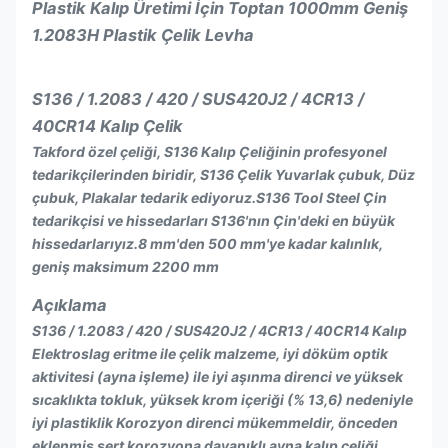
Plastik Kalıp Üretimi İçin Toptan 1000mm Geniş
1.2083H Plastik Çelik Levha
S136 / 1.2083 / 420 / SUS420J2 / 4CR13 /
40CR14
Kalıp Çelik
Takford özel çeliği, S136 Kalıp Çeliğinin profesyonel
tedarikçilerinden biridir, S136 Çelik Yuvarlak çubuk, Düz
çubuk, Plakalar tedarik ediyoruz.S136 Tool Steel Çin
tedarikçisi ve hissedarları S136'nın Çin'deki en büyük
hissedarlarıyız.8 mm'den 500 mm'ye kadar kalınlık,
geniş maksimum 2200 mm
Açıklama
S136 / 1.2083 / 420 / SUS420J2 / 4CR13 / 40CR14 Kalıp
Elektroslag eritme ile çelik malzeme, iyi döküm optik
aktivitesi (ayna işleme) ile iyi aşınma direnci ve yüksek
sıcaklıkta tokluk, yüksek krom içeriği (% 13,6) nedeniyle
iyi plastiklik Korozyon direnci mükemmeldir, önceden
eklenmiş sert korozyona dayanıklı ayna kalıp çeliği