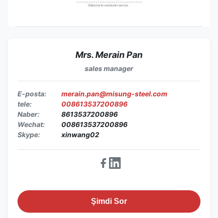
Mrs. Merain Pan
sales manager
E-posta:
merain.pan@misung-steel.com
tele:
008613537200896
Naber:
8613537200896
Wechat:
008613537200896
Skype:
xinwang02
Şimdi Sor