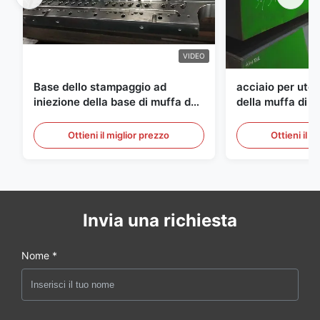
VIDEO
Base dello stampaggio ad
acciaio per utens
iniezione della base di muffa del
della muffa di 
semilavorato dell'ANIMALE
di spessore di
DOMESTICO di S136 P20
Ottieni il miglior prezzo
Ottieni il m
Invia una richiesta
Nome *