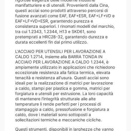
manifatturiere e di utensili. Provenienti dalla Cina,
questi acciai sono prodotti attraverso percorsi di
fusione avanzati come EAF, EAF+ESR, EAF+LF+VD e
EAF+LF+VD+ESR, garantendo purezza e
consistenza superiori. I rinomati modelli del marchio,
tra cui 1.2343, 1.2344, H13 e SKD61, sono
pretemprati a HRC28-32, garantendo durezza e
durata eccellenti fin dal primo utilizzo.
L'ACCIAIO PER UTENSILI PER LAVORAZIONE A
CALDO 1.2714, insieme alla BARRA TONDA IN
ACCIAIO PER LAVORAZIONE A CALDO 1.2344, è
ampiamente utilizzato in applicazioni che richiedono
eccezionale resistenza alla fatica termica, elevata
tenacità e resistenza all'usura. Questi acciai sono
ideali per la realizzazione di matrici per lavorazione
a caldo, stampi per plastica e gomma, matrici per
forgiatura e utensili per estrusione. La loro capacità
di mantenere l'integrità strutturale alle alte
temperature li rende perfetti per i processi di
stampaggio a caldo, pressofusione e forgiatura a
caldo, dove i materiali sono sottoposti a
sollecitazioni termiche e meccaniche cicliche.
Questi strumenti, disponibili in larghezze che vanno