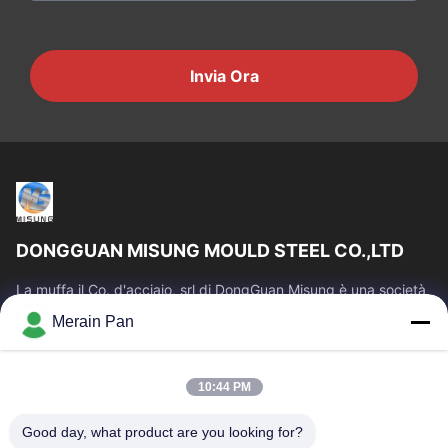
Invia Ora
DONGGUAN MISUNG MOULD STEEL CO.,LTD
La muffa il Co. d'acciaio, srl di DongGuan Misung è una società
principale della plastica del rifornimento muore l'acciaio
Merain Pan
d'acciaio e del lavoro...
Link Veloci
10:44 PM
Casa
Prodotti
Mostra VR
Circa Noi
Good day, what product are you looking for?