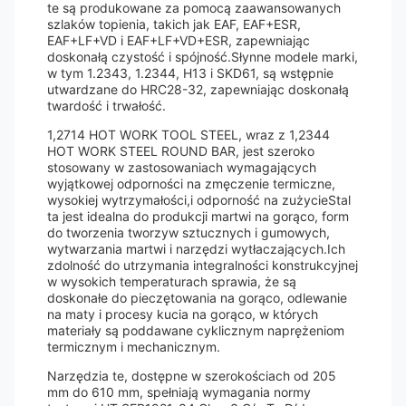
te są produkowane za pomocą zaawansowanych
szlaków topienia, takich jak EAF, EAF+ESR,
EAF+LF+VD i EAF+LF+VD+ESR, zapewniając
doskonałą czystość i spójność.Słynne modele marki,
w tym 1.2343, 1.2344, H13 i SKD61, są wstępnie
utwardzane do HRC28-32, zapewniając doskonałą
twardość i trwałość.
1,2714 HOT WORK TOOL STEEL, wraz z 1,2344
HOT WORK STEEL ROUND BAR, jest szeroko
stosowany w zastosowaniach wymagających
wyjątkowej odporności na zmęczenie termiczne,
wysokiej wytrzymałości,i odporność na zużycieStal
ta jest idealna do produkcji martwi na gorąco, form
do tworzenia tworzyw sztucznych i gumowych,
wytwarzania martwi i narzędzi wytłaczających.Ich
zdolność do utrzymania integralności konstrukcyjnej
w wysokich temperaturach sprawia, że są
doskonałe do pieczętowania na gorąco, odlewanie
na maty i procesy kucia na gorąco, w których
materiały są poddawane cyklicznym naprężeniom
termicznym i mechanicznym.
Narzędzia te, dostępne w szerokościach od 205
mm do 610 mm, spełniają wymagania normy