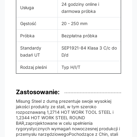
24 godziny online i
Usługa
darmowa próbka
Gęstość
20 - 250 mm
Próbka
Bezpłatna próbka
Standardy
SEP1921-84 Klasa 3 C/c do
badań UT
D/d
Rodzaj pleśni
Typ H/I/T
Zastosowanie:
Misung Steel z dumą prezentuje swoje wysokiej
jakości produkty ze stali, w tym szeroko
rozpoznawaną 1,2714 HOT WORK TOOL STEEL i
1,2344 HOT WORK STEEL ROUND
BAR,zaprojektowane w celu spełnienia
rygorystycznych wymagań nowoczesnej produkcji i
przemysłu narzędziowegoPochodzące z Chin, stali