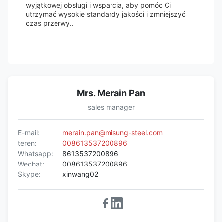
wyjątkowej obsługi i wsparcia, aby pomóc Ci
utrzymać wysokie standardy jakości i zmniejszyć
czas przerwy..
Mrs. Merain Pan
sales manager
E-mail:
merain.pan@misung-steel.com
teren:
008613537200896
Whatsapp:
8613537200896
Wechat:
008613537200896
Skype:
xinwang02