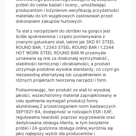
próbki do celów badań i oceny;, umożliwiając
producentom i inżynierom weryfikację przydatności
materiału do ich wyjątkowych zastosowań przed
dokonaniem zakupów hurtowych.
Ta stal z narzędziami do obróbki na gorąco jest
ściśle spokrewniona i często porównywana z
znanymi gatunkami stali, takimi jak SKD 61 STEEL
ROUND BAR, 1.2343 STEEL ROUND BAR i 1.2344
HOT WORK STEEL ROUND BAR.W przemyśle
uznawane są one za doskonałą wytrzymałość.,
stabilności termicznej i obrabialności, a produkt
utrzymuje podobne wysokie standardy, co czyni go
niezawodną alternatywą lub uzupełnieniem w
różnych projektach tworzenia narzędzi i form.
Podsumowując, ten produkt ze stali to wysokiej
jakości, wszechstronny materiał zaprojektowany w
celu spełnienia wymagań produkcji formy
aluminiowej.Z przestrzeganiem norm badawczych
SEP1921-84, dostępność w rodzajach ESR i EAF,
regulowalna twardość poprzez wygrzewanie oraz
dedykowana obsługa klienta, w tym bezpłatne
próbki i 24-godzinna obsługa online,wyróżnia się
jako najlepszy wybór dla producentów i