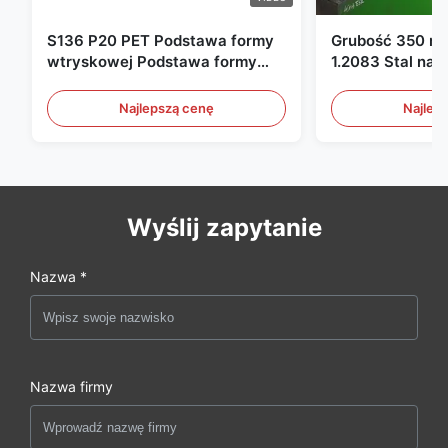
S136 P20 PET Podstawa formy
Grubość 350 m
wtryskowej Podstawa formy
1.2083 Stal nar
wtryskowej
form plastikow
Najlepszą cenę
Najlep
Wyślij zapytanie
Nazwa *
Nazwa firmy