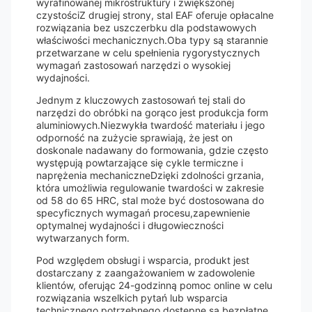
wyrafinowanej mikrostruktury i zwiększonej
czystościZ drugiej strony, stal EAF oferuje opłacalne
rozwiązania bez uszczerbku dla podstawowych
właściwości mechanicznych.Oba typy są starannie
przetwarzane w celu spełnienia rygorystycznych
wymagań zastosowań narzędzi o wysokiej
wydajności.
Jednym z kluczowych zastosowań tej stali do
narzędzi do obróbki na gorąco jest produkcja form
aluminiowych.Niezwykła twardość materiału i jego
odporność na zużycie sprawiają, że jest on
doskonale nadawany do formowania, gdzie często
występują powtarzające się cykle termiczne i
naprężenia mechaniczneDzięki zdolności grzania,
która umożliwia regulowanie twardości w zakresie
od 58 do 65 HRC, stal może być dostosowana do
specyficznych wymagań procesu,zapewnienie
optymalnej wydajności i długowieczności
wytwarzanych form.
Pod względem obsługi i wsparcia, produkt jest
dostarczany z zaangażowaniem w zadowolenie
klientów, oferując 24-godzinną pomoc online w celu
rozwiązania wszelkich pytań lub wsparcia
technicznego potrzebnego.dostępne są bezpłatne