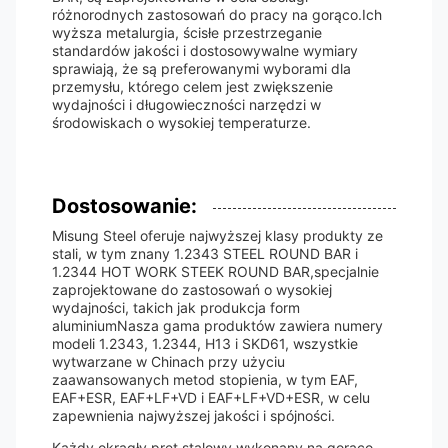
różnorodnych zastosowań do pracy na gorąco.Ich
wyższa metalurgia, ścisłe przestrzeganie
standardów jakości i dostosowywalne wymiary
sprawiają, że są preferowanymi wyborami dla
przemysłu, którego celem jest zwiększenie
wydajności i długowieczności narzędzi w
środowiskach o wysokiej temperaturze.
Dostosowanie:
Misung Steel oferuje najwyższej klasy produkty ze
stali, w tym znany 1.2343 STEEL ROUND BAR i
1.2344 HOT WORK STEEK ROUND BAR,specjalnie
zaprojektowane do zastosowań o wysokiej
wydajności, takich jak produkcja form
aluminiumNasza gama produktów zawiera numery
modeli 1.2343, 1.2344, H13 i SKD61, wszystkie
wytwarzane w Chinach przy użyciu
zaawansowanych metod stopienia, w tym EAF,
EAF+ESR, EAF+LF+VD i EAF+LF+VD+ESR, w celu
zapewnienia najwyższej jakości i spójności.
Każdy okrągły pręt stalowy wykonany na gorąco