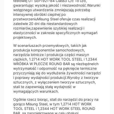
testowej UT SEP1921-84 Class3 C/c To D/d,
gwarantując wysoką jakość i niezawodność.Warunki
wstępnego utwardzenia zmniejszają potrzebę
intensywnej obróbki cieplnej po
przetworzeniuMisung Steel oferuje czas realizacji
zaledwie 20 dni dla niestandardowych
rozmiarów,zapewnienie szybkiej realizacji i
elastyczności w zakresie specyficznych wymagań
projektowych.
W scenariuszach przemysłowych, takich jak
produkcja komponentów samochodowych,
narzędzia lotnicze i produkcja części maszyn
ciężkich, 1.2714 HOT WORK TOOL STEEL i 1.2344
WRÓBKA W PŁECZIE ROUND BAR są niezbędneIch
wytrzymałość i odporność na pęknięcie termiczne
przyczyniają się do wydłużenia żywotności narzędzi
i poprawy wydajności produkcji.Wyroby z tworzyw
sztucznych, z wyłączeniem tworzyw sztucznych,
stali te zapewniają stałą wydajność w
wymagających warunkach.
Ogólnie rzecz biorąc, stali do narzędzi do pracy na
gorąco Misung Steel, w tym 1,2714 HOT WORK
TOOL STEEL i 1,2344 HOT WORK STEEL ROUND
BAR, są zaprojektowane w celu obsługi