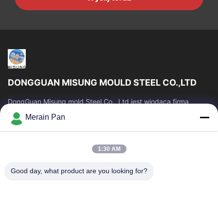
DONGGUAN MISUNG MOULD STEEL CO.,LTD
DongGuan Misung mold Steel Co., Ltd jest wiodącą firmą
dostarczającą stal matrycową z tworzywa sztucznego, stal do
Merain Pan
pracy na gorąco, stal do pracy...
Szybkie Linki
1:30 AM
Dom
Produkty
Pokaz VR
O Nas
Good day, what product are you looking for?
Wycieczka Po Fabryce
Kontrola Jakości
Skontaktuj Się Z Nami
Aktualności
Sprawy