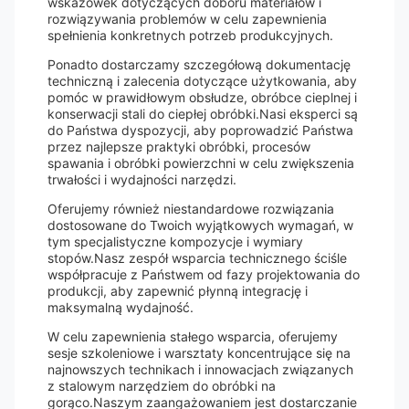
wskazówek dotyczących doboru materiałów i
rozwiązywania problemów w celu zapewnienia
spełnienia konkretnych potrzeb produkcyjnych.
Ponadto dostarczamy szczegółową dokumentację
techniczną i zalecenia dotyczące użytkowania, aby
pomóc w prawidłowym obsłudze, obróbce cieplnej i
konserwacji stali do ciepłej obróbki.Nasi eksperci są
do Państwa dyspozycji, aby poprowadzić Państwa
przez najlepsze praktyki obróbki, procesów
spawania i obróbki powierzchni w celu zwiększenia
trwałości i wydajności narzędzi.
Oferujemy również niestandardowe rozwiązania
dostosowane do Twoich wyjątkowych wymagań, w
tym specjalistyczne kompozycje i wymiary
stopów.Nasz zespół wsparcia technicznego ściśle
współpracuje z Państwem od fazy projektowania do
produkcji, aby zapewnić płynną integrację i
maksymalną wydajność.
W celu zapewnienia stałego wsparcia, oferujemy
sesje szkoleniowe i warsztaty koncentrujące się na
najnowszych technikach i innowacjach związanych
z stalowym narzędziem do obróbki na
gorąco.Naszym zaangażowaniem jest dostarczanie