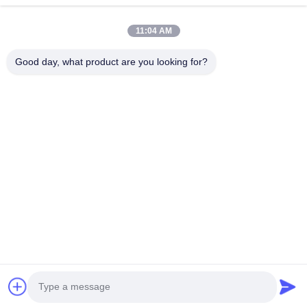
Link Veloci
11:04 AM
Casa
Prodotti
Mostra VR
Circa Noi
Good day, what product are you looking for?
Giro Della Fabbrica
Controllo Di Qualità
Contattici
Notizie
Casi
Contattaci
0086-769-13537200896
merain.pan@misung-steel.com
Diritti d'autore © 2020-2026 DONGGUAN MISUNG MOULD STEEL
CO.,LTD. Tutti i diritti riservati.