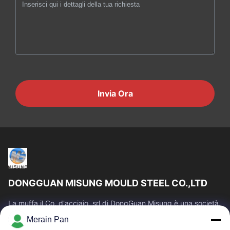
Invia Ora
DONGGUAN MISUNG MOULD STEEL CO.,LTD
La muffa il Co. d'acciaio, srl di DongGuan Misung è una società
principale della plastica del rifornimento muore l'acciaio
Merain Pan
d'acciaio e del lavoro...