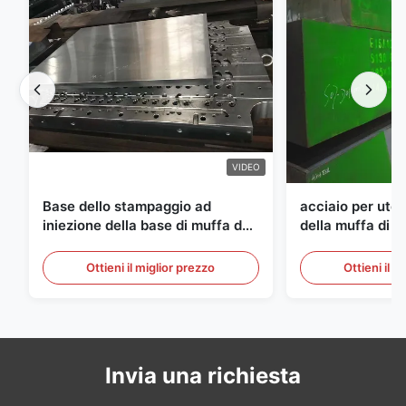
VIDEO
Base dello stampaggio ad
acciaio per utens
iniezione della base di muffa del
della muffa di 
semilavorato dell'ANIMALE
di spessore di
DOMESTICO di S136 P20
Ottieni il miglior prezzo
Ottieni il m
Invia una richiesta