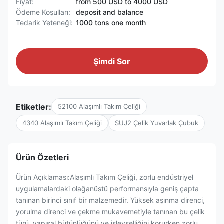
Fiyat:
from 500 USD to 4000 USD
Ödeme Koşulları:
deposit and balance
Tedarik Yeteneği:
1000 tons one month
Şimdi Sor
Etiketler:
52100 Alaşımlı Takım Çeliği
4340 Alaşımlı Takım Çeliği
SUJ2 Çelik Yuvarlak Çubuk
Ürün Özetleri
Ürün Açıklaması:Alaşımlı Takım Çeliği, zorlu endüstriyel
uygulamalardaki olağanüstü performansıyla geniş çapta
tanınan birinci sınıf bir malzemedir. Yüksek aşınma direnci,
yorulma direnci ve çekme mukavemetiyle tanınan bu çelik
türü, yapısal bütünlüğünü ve işlevselliğini korurken zorlu