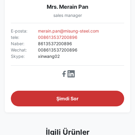
Mrs. Merain Pan
sales manager
E-posta:
merain.pan@misung-steel.com
tele:
008613537200896
Naber:
8613537200896
Wechat:
008613537200896
Skype:
xinwang02
Şimdi Sor
İlgili Ürünler