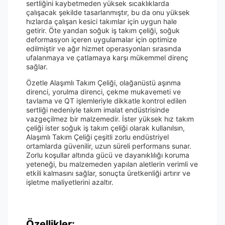
sertliğini kaybetmeden yüksek sıcaklıklarda
çalışacak şekilde tasarlanmıştır, bu da onu yüksek
hızlarda çalışan kesici takımlar için uygun hale
getirir. Öte yandan soğuk iş takım çeliği, soğuk
deformasyon içeren uygulamalar için optimize
edilmiştir ve ağır hizmet operasyonları sırasında
ufalanmaya ve çatlamaya karşı mükemmel direnç
sağlar.
Özetle Alaşımlı Takım Çeliği, olağanüstü aşınma
direnci, yorulma direnci, çekme mukavemeti ve
tavlama ve QT işlemleriyle dikkatle kontrol edilen
sertliği nedeniyle takım imalat endüstrisinde
vazgeçilmez bir malzemedir. İster yüksek hız takım
çeliği ister soğuk iş takım çeliği olarak kullanılsın,
Alaşımlı Takım Çeliği çeşitli zorlu endüstriyel
ortamlarda güvenilir, uzun süreli performans sunar.
Zorlu koşullar altında gücü ve dayanıklılığı koruma
yeteneği, bu malzemeden yapılan aletlerin verimli ve
etkili kalmasını sağlar, sonuçta üretkenliği artırır ve
işletme maliyetlerini azaltır.
Özellikler: