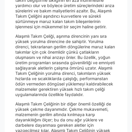
takım değiştirme sıklığının en aza indirilmesine
yardımcı olur ve böylece üretim süreçlerindeki arıza
sürelerini ve bakım maliyetlerini azaltır. Bu, Alaşımlı
Takım Çeliğini aşındırıcı kuvvetlere ve sürekli
sürtünmeye maruz kalan takım bileşenlerinin
işlenmesi için mükemmel bir seçim haline getirir.
Alaşımlı Takım Çeliği, aşınma direncinin yanı sıra
yüksek yorulma direncine de sahiptir. Yorulma
direnci, tekrarlanan gerilim döngülerine maruz kalan
takımlar için çok önemlidir çünkü çatlakların
oluşmasını ve nihai arızayı önler. Bu özellik, yoğun
üretim programları sırasında güvenilirliği ve emniyeti
sağlayarak aletlerin çalışma ömrünü uzatır. Alaşımlı
Takım Çeliğinin yorulma direnci, takımların yüksek
hızlarda ve sıcaklıklarda çalıştığı, performanstan
ödün vermeden döngüsel yüklemeyi kaldırabilecek
malzemeler gerektiren yüksek hızlı takım çeliği
uygulamalarında özellikle faydalıdır.
Alaşımlı Takım Çeliğinin bir diğer önemli özelliği de
yüksek çekme dayanımıdır. Çekme mukavemeti,
malzemenin gerilim altında kırılmaya karşı
dayanıklılığını ölçer; bu da onu ağır yüklere ve
darbelere dayanması gereken aletler için
vazgeçilmez kılar. Alaşımlı Takım Çeliğinin yüksek