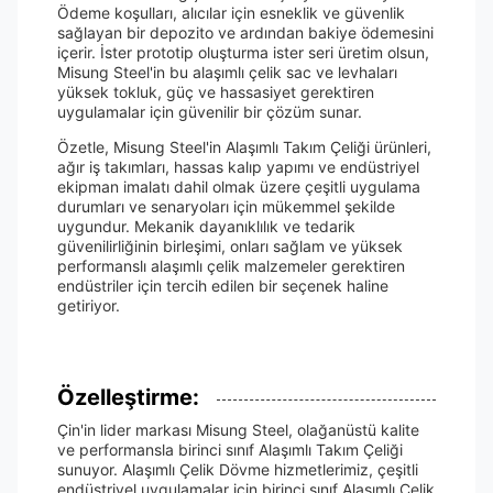
Ödeme koşulları, alıcılar için esneklik ve güvenlik
sağlayan bir depozito ve ardından bakiye ödemesini
içerir. İster prototip oluşturma ister seri üretim olsun,
Misung Steel'in bu alaşımlı çelik sac ve levhaları
yüksek tokluk, güç ve hassasiyet gerektiren
uygulamalar için güvenilir bir çözüm sunar.
Özetle, Misung Steel'in Alaşımlı Takım Çeliği ürünleri,
ağır iş takımları, hassas kalıp yapımı ve endüstriyel
ekipman imalatı dahil olmak üzere çeşitli uygulama
durumları ve senaryoları için mükemmel şekilde
uygundur. Mekanik dayanıklılık ve tedarik
güvenilirliğinin birleşimi, onları sağlam ve yüksek
performanslı alaşımlı çelik malzemeler gerektiren
endüstriler için tercih edilen bir seçenek haline
getiriyor.
Özelleştirme:
Çin'in lider markası Misung Steel, olağanüstü kalite
ve performansla birinci sınıf Alaşımlı Takım Çeliği
sunuyor. Alaşımlı Çelik Dövme hizmetlerimiz, çeşitli
endüstriyel uygulamalar için birinci sınıf Alaşımlı Çelik