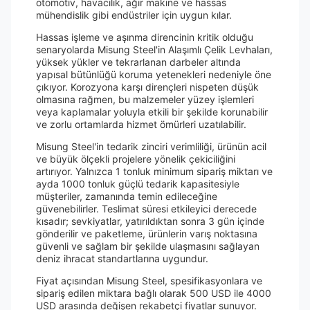
otomotiv, havacılık, ağır makine ve hassas
mühendislik gibi endüstriler için uygun kılar.
Hassas işleme ve aşınma direncinin kritik olduğu
senaryolarda Misung Steel'in Alaşımlı Çelik Levhaları,
yüksek yükler ve tekrarlanan darbeler altında
yapısal bütünlüğü koruma yetenekleri nedeniyle öne
çıkıyor. Korozyona karşı dirençleri nispeten düşük
olmasına rağmen, bu malzemeler yüzey işlemleri
veya kaplamalar yoluyla etkili bir şekilde korunabilir
ve zorlu ortamlarda hizmet ömürleri uzatılabilir.
Misung Steel'in tedarik zinciri verimliliği, ürünün acil
ve büyük ölçekli projelere yönelik çekiciliğini
artırıyor. Yalnızca 1 tonluk minimum sipariş miktarı ve
ayda 1000 tonluk güçlü tedarik kapasitesiyle
müşteriler, zamanında temin edileceğine
güvenebilirler. Teslimat süresi etkileyici derecede
kısadır; sevkiyatlar, yatırıldıktan sonra 3 gün içinde
gönderilir ve paketleme, ürünlerin varış noktasına
güvenli ve sağlam bir şekilde ulaşmasını sağlayan
deniz ihracat standartlarına uygundur.
Fiyat açısından Misung Steel, spesifikasyonlara ve
sipariş edilen miktara bağlı olarak 500 USD ile 4000
USD arasında değişen rekabetçi fiyatlar sunuyor.