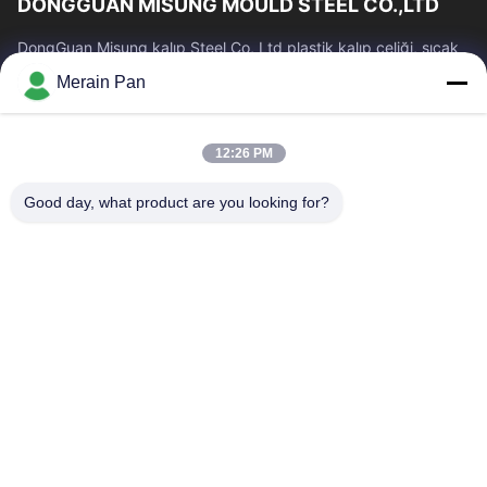
DONGGUAN MISUNG MOULD STEEL CO.,LTD
DongGuan Misung kalıp Steel Co, Ltd plastik kalıp çeliği, sıcak
iş çeliği, soğuk iş çeliği, alaşımlı yapısal çelik tedarikinde lider
Merain Pan
bir şirkettir.
Hızlı Bağlantılar
12:26 PM
Ev
Ürün:% S
VR Gösterisi
Hakkımızda
Good day, what product are you looking for?
Fabrika Turu
Kalite Kontrol
Bize Ulaşın
Haberler
Vakalar
Bize Ulaşın
0086-769-13537200896
merain.pan@misung-steel.com