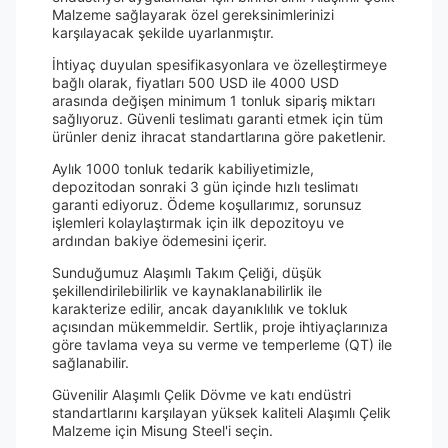
Malzeme sağlayarak özel gereksinimlerinizi
karşılayacak şekilde uyarlanmıştır.
İhtiyaç duyulan spesifikasyonlara ve özelleştirmeye
bağlı olarak, fiyatları 500 USD ile 4000 USD
arasında değişen minimum 1 tonluk sipariş miktarı
sağlıyoruz. Güvenli teslimatı garanti etmek için tüm
ürünler deniz ihracat standartlarına göre paketlenir.
Aylık 1000 tonluk tedarik kabiliyetimizle,
depozitodan sonraki 3 gün içinde hızlı teslimatı
garanti ediyoruz. Ödeme koşullarımız, sorunsuz
işlemleri kolaylaştırmak için ilk depozitoyu ve
ardından bakiye ödemesini içerir.
Sunduğumuz Alaşımlı Takım Çeliği, düşük
şekillendirilebilirlik ve kaynaklanabilirlik ile
karakterize edilir, ancak dayanıklılık ve tokluk
açısından mükemmeldir. Sertlik, proje ihtiyaçlarınıza
göre tavlama veya su verme ve temperleme (QT) ile
sağlanabilir.
Güvenilir Alaşımlı Çelik Dövme ve katı endüstri
standartlarını karşılayan yüksek kaliteli Alaşımlı Çelik
Malzeme için Misung Steel'i seçin.