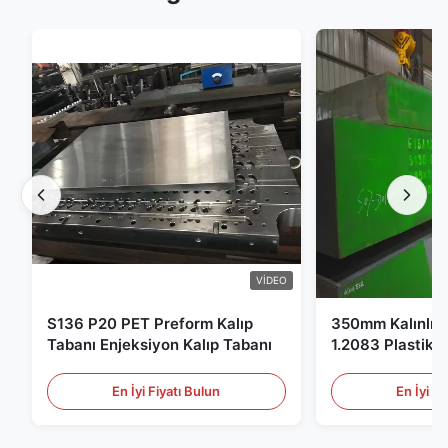
VIDEO
S136 P20 PET Preform Kalıp
350mm Kalınlık 
Tabanı Enjeksiyon Kalıp Tabanı
1.2083 Plastik K
En İyi Fiyatı Bulun
En İyi Fi