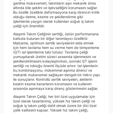
gerilme mukavemeti, takımların aşırı mekanik stres
altında bile şeklini ve işlevselliğini korumasını sağlar.
Bu özellik özellikle deformasyona karşı direncin kritik
olduğu delme, kesme ve şekillendirme gibi
işlemlerde yaygın olarak kullanılan soğuk iş takım
çeliği için önemlidir.
Alaşımlı Takım Çeliğinin sertliği, üstün performansına
katkıda bulunan bir diğer tanımlayıcı özelliktir.
Malzeme, optimum sertlik seviyelerini elde etmek
için hem tavlama hem su verme hem de temperleme
(QT) ısıl işlemlerine tabi tutulur. Tavlama çeliği
yumuşatarak üretim süreci sırasında işlenmesini ve
şekillendirilmesini kolaylaştırırken, sonraki QT işlemi
sertliği ve tokluğu önemli ölçüde artırır. Isıl işlemlerin
bu kombinasyonu, mükemmel aşınma direnci ve
mekanik mukavemet sağlayan dengeli bir mikro yapı
ile sonuçlanır. Kontrollü sertlik seviyeleri, aletlerin
keskin kesme kenarlarını korumasını ve kullanım
sırasında aşınmaya karşı direnç göstermesini sağlar.
Alaşımlı Takım Çeliği, her biri özel uygulamalar için
özel olarak tasarlanmış, yüksek hız takım çeliği ve
soğuk iş takım çeliği dahil olmak üzere bir dizi özel
çelik kalitesini kapsar. Yüksek hız takım çeliği,