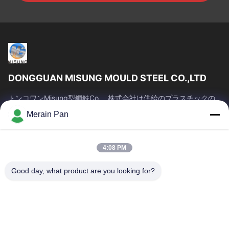
DONGGUAN MISUNG MOULD STEEL CO.,LTD
トンコワンMisung型鋼鉄Co.、株式会社は供給のプラスチックの
一流の会社死ぬ鋼鉄、熱い仕事の鋼鉄、冷たい仕事の鋼鉄、合金
Merain Pan
の構造スチールである
クイックリンク
4:08 PM
家
プロダクト
VRショー
私達について
Good day, what product are you looking for?
工場旅行
品質管理
私達に連絡しなさい
ニュース
場合
お問い合わせ