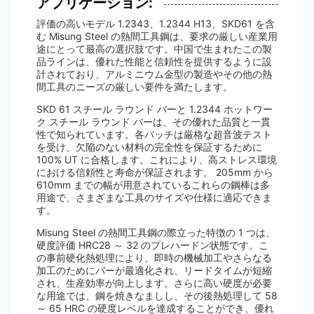
アプリケーション:
評価の高いモデル 1.2343、1.2344 H13、SKD61 を含
む Misung Steel の熱間工具鋼は、要求の厳しい産業用
途にとって最高の選択肢です。中国で生まれたこの製
品ラインは、優れた性能と信頼性を提供するように設
計されており、アルミニウム金型の製造やその他の熱
間工具のニーズの厳しい要件を満たします。
SKD 61 スチール ラウンド バーと 1.2344 ホットワー
ク スチール ラウンド バーは、その優れた品質と一貫
性で知られています。各バッチは厳格な超音波テスト
を受け、欠陥のない材料の完全性を保証するために
100% UT に合格します。これにより、高ストレス環境
における信頼性と寿命が保証されます。 205mm から
610mm までの幅が用意されているこれらの鋼棒は多
用途で、さまざまな工具のサイズや仕様に適応できま
す。
Misung Steel の熱間工具鋼の際立った特徴の 1 つは、
硬度評価 HRC28 ～ 32 のプレハードン状態です。こ
の事前硬化熱処理により、即時の機械加工やさらなる
加工のためにバーが最適化され、リードタイムが短縮
され、生産効率が向上します。さらに高い硬度が必要
な用途では、鋼を焼きなましし、その後熱処理して 58
～ 65 HRC の硬度レベルを達成することができ、優れ