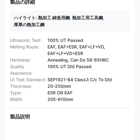
製品の詳細
ハイライト:
熱加工 鋳造用鋼
,
熱加工用工具鋼
,
厚厚の熱加工鋼
Ultrasonic Test:
100% UT Passed
Melting Route:
EAF, EAF+ESR, EAF+LF+VD,
EAF+LF+VD+ESR
Hardness:
Annealing, Can Do 58-65HRC
Quality
100% UT D/d Passed
Assurance:
Ut Test Standard:
SEP1921-84 Class3 C/c To D/d
Thickness:
20-250mm
Type:
ESR OR EAF
Width:
205-610mm
製品説明