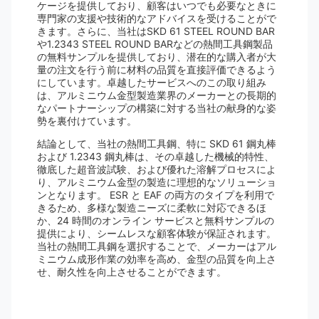
ケージを提供しており、顧客はいつでも必要なときに
専門家の支援や技術的なアドバイスを受けることがで
きます。さらに、当社はSKD 61 STEEL ROUND BAR
や1.2343 STEEL ROUND BARなどの熱間工具鋼製品
の無料サンプルを提供しており、潜在的な購入者が大
量の注文を行う前に材料の品質を直接評価できるよう
にしています。卓越したサービスへのこの取り組み
は、アルミニウム金型製造業界のメーカーとの長期的
なパートナーシップの構築に対する当社の献身的な姿
勢を裏付けています。
結論として、当社の熱間工具鋼、特に SKD 61 鋼丸棒
および 1.2343 鋼丸棒は、その卓越した機械的特性、
徹底した超音波試験、および優れた溶解プロセスによ
り、アルミニウム金型の製造に理想的なソリューショ
ンとなります。 ESR と EAF の両方のタイプを利用で
きるため、多様な製造ニーズに柔軟に対応できるほ
か、24 時間のオンライン サービスと無料サンプルの
提供により、シームレスな顧客体験が保証されます。
当社の熱間工具鋼を選択することで、メーカーはアル
ミニウム成形作業の効率を高め、金型の品質を向上さ
せ、耐久性を向上させることができます。