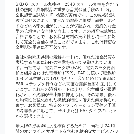
SKD 61 スチール丸棒や 1.2343 スチール丸棒を含む当
社の熱間工具鋼製品の重要な品質保証手段の 1 つは、
全数超音波試験 (UT) 検査の実施です。この厳格な試
験プロセスにより、すべての部品に亀裂、異物、ボイ
ドなどの内部欠陥がないことが保証され、最終的な金
型の信頼性と安全性が向上します。この超音波試験に
合格することで、お客様は材料の完全性と均一性に対
して完全な自信を得ることができます。これは精密な
金型製造用途に不可欠です。
当社の熱間工具鋼の溶解ルートは、優れた冶金品質を
実現するために細心の注意を払って制御されていま
す。当社では、電気アーク炉 (EAF)、電気スラグ再溶
解と組み合わせた電気炉 (ESR)、EAF に続いて取鍋炉
(LF) と真空脱ガス (VD) を行い、必要に応じて追加の
ESR ステップを行うなどの高度な溶解技術を採用して
います。これらの溶解ルートにより、化学組成が最適
化され、不純物が最小限に抑えられ、その結果、優れ
た均質性と強化された機械的特性を備えた鋼が得られ
ます。お客様は、特定のアプリケーション要件と予算
の考慮事項に応じて、ESR または EAF タイプのいずれ
かを選択できます。
最大限の顧客満足度を確保するために、当社は 24 時
間のオンライン サポートを含む包括的なサービス パッ