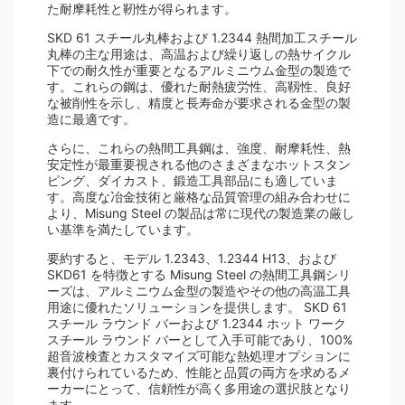
た耐摩耗性と靭性が得られます。
SKD 61 スチール丸棒および 1.2344 熱間加工スチール
丸棒の主な用途は、高温および繰り返しの熱サイクル
下での耐久性が重要となるアルミニウム金型の製造で
す。これらの鋼は、優れた耐熱疲労性、高靱性、良好
な被削性を示し、精度と長寿命が要求される金型の製
造に最適です。
さらに、これらの熱間工具鋼は、強度、耐摩耗性、熱
安定性が最重要視される他のさまざまなホットスタン
ピング、ダイカスト、鍛造工具部品にも適していま
す。高度な冶金技術と厳格な品質管理の組み合わせに
より、Misung Steel の製品は常に現代の製造業の厳し
い基準を満たしています。
要約すると、モデル 1.2343、1.2344 H13、および
SKD61 を特徴とする Misung Steel の熱間工具鋼シリ
ーズは、アルミニウム金型の製造やその他の高温工具
用途に優れたソリューションを提供します。 SKD 61
スチール ラウンド バーおよび 1.2344 ホット ワーク
スチール ラウンド バーとして入手可能であり、100%
超音波検査とカスタマイズ可能な熱処理オプションに
裏付けられているため、性能と品質の両方を求めるメ
ーカーにとって、信頼性が高く多用途の選択肢となり
ます。