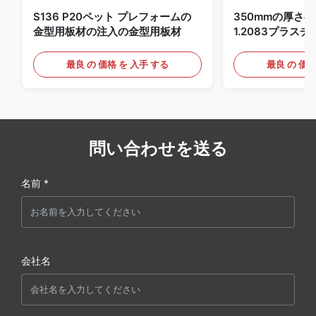
S136 P20ペット プレフォームの
350mmの厚さのPr
金型用板材の注入の金型用板材
1.2083プラス
最良 の 価格 を 入手 する
最良 の 価格
問い合わせを送る
名前 *
会社名