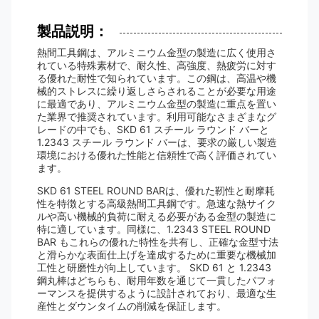
製品説明：
熱間工具鋼は、アルミニウム金型の製造に広く使用さ
れている特殊素材で、耐久性、高強度、熱疲労に対す
る優れた耐性で知られています。この鋼は、高温や機
械的ストレスに繰り返しさらされることが必要な用途
に最適であり、アルミニウム金型の製造に重点を置い
た業界で推奨されています。利用可能なさまざまなグ
レードの中でも、SKD 61 スチール ラウンド バーと
1.2343 スチール ラウンド バーは、要求の厳しい製造
環境における優れた性能と信頼性で高く評価されてい
ます。
SKD 61 STEEL ROUND BARは、優れた靭性と耐摩耗
性を特徴とする高級熱間工具鋼です。急速な熱サイク
ルや高い機械的負荷に耐える必要がある金型の製造に
特に適しています。同様に、1.2343 STEEL ROUND
BAR もこれらの優れた特性を共有し、正確な金型寸法
と滑らかな表面仕上げを達成するために重要な機械加
工性と研磨性が向上しています。 SKD 61 と 1.2343
鋼丸棒はどちらも、耐用年数を通じて一貫したパフォ
ーマンスを提供するように設計されており、最適な生
産性とダウンタイムの削減を保証します。