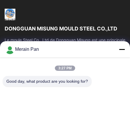
DONGGUAN MISUNG MOULD STEEL CO.,LTD
Le moule Steel Co., Ltd de Dongguan Misung est une principale
société de plastique d'approvisionnement meurent l'acier en
Merain Pan
acier et chaud de...
Liens Rapides
3:27 PM
Maison
Produits
VR Show
Au Sujet De Nous
Good day, what product are you looking for?
Visite D'usine
Contrôle De Qualité
Contactez-Nous
Nouvelles
Cas
Nous Contacter
0086-769-13537200896