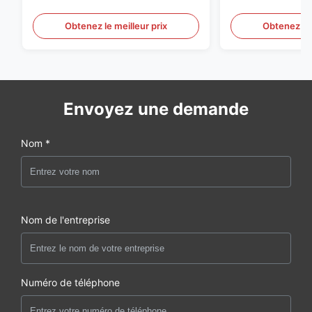
préformation d'ANIMAL
d'épaisseur de
FAMILIER de S136 P20
Obtenez le meilleur prix
Obtenez le 
Envoyez une demande
Nom *
Nom de l'entreprise
Numéro de téléphone