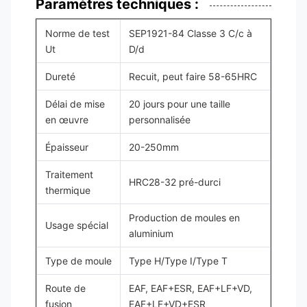
Paramètres techniques :
Norme de test
SEP1921-84 Classe 3 C/c à
Ut
D/d
Dureté
Recuit, peut faire 58-65HRC
Délai de mise
20 jours pour une taille
en œuvre
personnalisée
Épaisseur
20-250mm
Traitement
HRC28-32 pré-durci
thermique
Production de moules en
Usage spécial
aluminium
Type de moule
Type H/Type I/Type T
Route de
EAF, EAF+ESR, EAF+LF+VD,
fusion
EAF+LF+VD+ESR