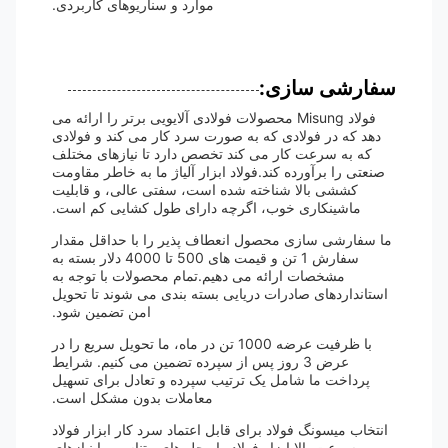
موارد و سناریوهای کاربردی.
سفارشی سازی:
فولاد Misung محصولات فولادی آلایویی برتر را ارائه می
دهد که در فولادی که به صورت سرد کار می کند و فولادی
که به سرعت کار می کند تخصص دارد تا نیازهای مختلف
صنعتی را برآورده کند.فولاد ابزار آلیاژ ما به خاطر مقاومت
کششی بالا شناخته شده است، سفتی عالی، و قابلیت
ماشینکاری خوب، اگرچه دارای طول کشایی کم است.
ما سفارشی سازی محصول انعطاف پذیر را با حداقل مقدار
سفارش 1 تن و قیمت های 500 تا 4000 دلار بسته به
مشخصات ارائه می دهیم.تمام محصولات با توجه به
استانداردهای صادرات دریایی بسته بندی می شوند تا تحویل
امن تضمین شود.
با ظرفیت عرضه 1000 تن در ماه، ما تحویل سریع را در
عرض 3 روز پس از سپرده تضمین می کنیم. شرایط
پرداخت ما شامل یک ترتیب سپرده و تعادل برای تسهیل
معاملات بدون مشکل است.
انتخاب میسونگ فولاد برای قابل اعتماد سرد کار ابزار فولاد
و سرعت بالا ابزار فولاد راه حل های متناسب با نیازهای