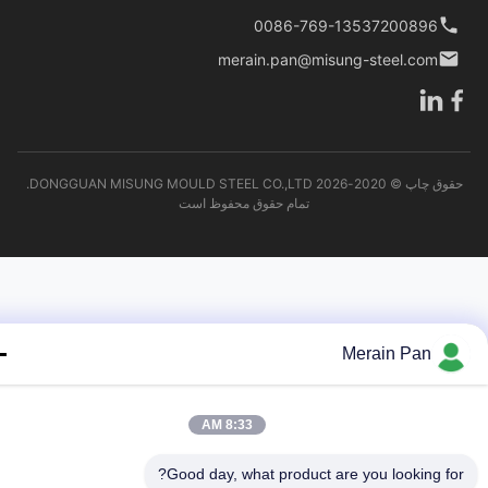
0086-769-13537200896
merain.pan@misung-steel.com
حقوق چاپ © 2020-2026 DONGGUAN MISUNG MOULD STEEL CO.,LTD.
تمام حقوق محفوظ است
Merain Pan
8:33 AM
Good day, what product are you looking fo