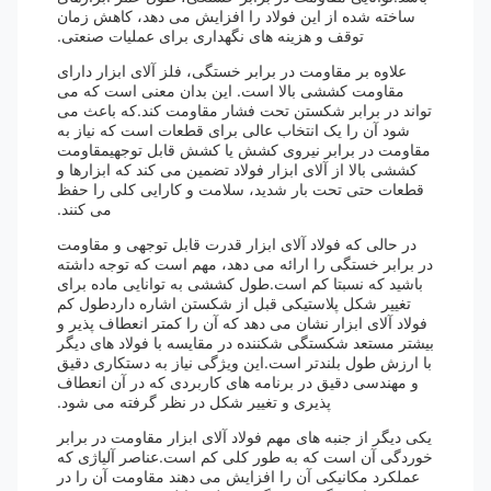
ساخته شده از این فولاد را افزایش می دهد، کاهش زمان
توقف و هزینه های نگهداری برای عملیات صنعتی.
علاوه بر مقاومت در برابر خستگی، فلز آلای ابزار دارای
مقاومت کششی بالا است. این بدان معنی است که می
تواند در برابر شکستن تحت فشار مقاومت کند.که باعث می
شود آن را یک انتخاب عالی برای قطعات است که نیاز به
مقاومت در برابر نیروی کشش یا کشش قابل توجهیمقاومت
کششی بالا از آلای ابزار فولاد تضمین می کند که ابزارها و
قطعات حتی تحت بار شدید، سلامت و کارایی کلی را حفظ
می کنند.
در حالی که فولاد آلای ابزار قدرت قابل توجهی و مقاومت
در برابر خستگی را ارائه می دهد، مهم است که توجه داشته
باشید که نسبتا کم است.طول کششی به توانایی ماده برای
تغییر شکل پلاستیکی قبل از شکستن اشاره داردطول کم
فولاد آلای ابزار نشان می دهد که آن را کمتر انعطاف پذیر و
بیشتر مستعد شکستگی شکننده در مقایسه با فولاد های دیگر
با ارزش طول بلندتر است.این ویژگی نیاز به دستکاری دقیق
و مهندسی دقیق در برنامه های کاربردی که در آن انعطاف
پذیری و تغییر شکل در نظر گرفته می شود.
یکی دیگر از جنبه های مهم فولاد آلای ابزار مقاومت در برابر
خوردگی آن است که به طور کلی کم است.عناصر آلیاژی که
عملکرد مکانیکی آن را افزایش می دهند مقاومت آن را در