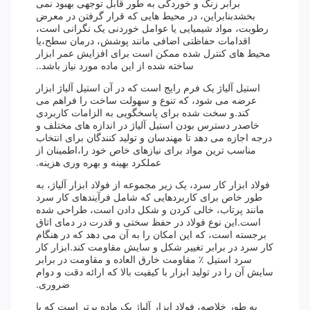
برابر زنگ و خوردگی به طور قابل توجهی بهبود نمی
بخشدبنابراین، در محیط هایی که قرار گرفتن در معرض
رطوبت، مواد شیمیایی یا عوامل خوردنی یک نگرانی است،
اقدامات حفاظتی اضافی مانند پوشش، درمان سطح،یا
محیط های کنترل شده ممکن است برای افزایش عمر ابزار
ساخته شده از این ماده مورد نیاز باشد..
استیل آلیاژ یک فرم رایج است که در آن استیل آلیاژ ابزار
عرضه می شود، که تنوع و سهولت ساخت را فراهم می
کند.و سخت شده برای پاسخگویی به الزامات کاربردی
خاصدر دسترس بودن استیل آلیاژ در اندازه های مختلف و
درجه اجازه می دهد تا مهندسان و تولید کنندگان برای انتخاب
مناسب ترین مواد برای نیازهای خاص خود را،اطمینان از
عملکرد بهینه و بهره وری هزینه.
فولاد ابزار کار سرد، یک زیر مجموعه از فولاد ابزار آلیاژ، به
طور خاص برای کاربردهایی که شامل فرآیندهای کار سرد
مانند پرتاب، خالی کردن و شکل دادن است، طراحی شده
است.این نوع فولاد در حفظ سختی و قدرت در دمای اتاق
برجسته است، که این امکان را به آن می دهد که در هنگام
کار سرد در برابر تغییر شکل و سایش مقاومت کند.ابزار کار
سرد استیل ٪ مقاومت خارق العاده و مقاومت در برابر
سایش آن را در تولید ابزار با کیفیت بالا که ارائه دقت و دوام
ضروری.
به طور خلاصه، فولاد ابزار آلیاژ یک ماده برتر است که با