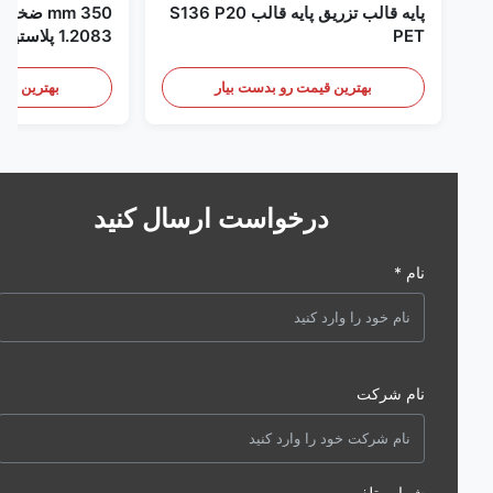
پایه قالب تزریق پایه قالب S136 P20
350 m
PET
1.2083 پلاستیک قالب قالب پلاستیکی
بهترین قیمت رو بدست بیار
بهترین قیمت رو 
درخواست ارسال کنید
نام *
نام شرکت
شماره تلفن