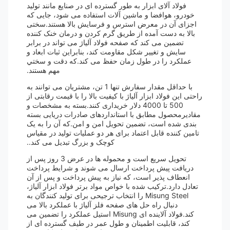
فولاد آلای ابزار به طور گسترده ای در صنایع مانند تولید
خودرو، هوافضا و ماشین آلات استفاده می شود، جایی که
اجزای آن در معرض استرس و فرسایش بالا هستند.سختی
بالا به دست آمده از طریق گرم کردن و درمان خنک کننده
تضمین می کند که صفحه فولاد آلیاژ می تواند در برابر
سایش و تغییر شکل مقاومت کند، بنابراین ثبات ابعاد و
عملکرد را در طول زمان حفظ می کند.که دقت و سختي
مهم هستند.
با حداقل مقدار سفارش تنها 1 تن، مشتریان می توانند به
راحتی این فولاد ابزار آلیاژ با کیفیت بالا را با قیمت رقابتی از
500 تا 4000 دلار خریداری کنند.بسته به مشخصات و
مقادیرمحصول مطابق با استانداردهای صادرات دریایی بسته
بندی شده است، تضمین تحویل امن و امن.که آن را به یک
تامین کننده قابل اعتماد برای هر دو عملیات تولید در مقیاس
کوچک و بزرگ تبدیل می کند..
تحویل سریع است و محموله ها در عرض 3 روز پس از
دریافت پیش پرداخت ارسال می شوند و شرایط پرداخت
انعطاف پذیر است، که نیاز به پیش پرداخت و پس از آن
تعادل دارد.ترکیب شده با خواص مواد برتر فولاد ابزار آلیاژ،
Misung Steel را انتخاب ترجیحی برای تولید کنندگان به
دنبال راه حل های صفحه فلز آلیاژ با عملکرد بالا می
کند.فولاد آلاینده ای Misung استیل عملکرد را تضمین می
کند، قابلیت اطمینان و طول عمر در طیف گسترده ای از