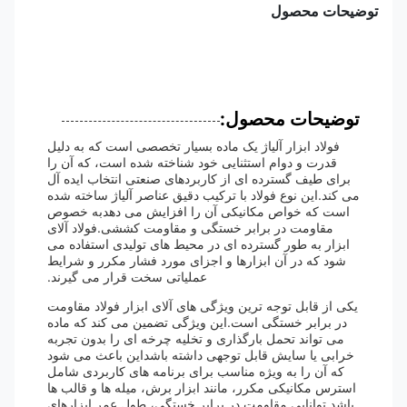
توضیحات محصول
توضیحات محصول:
فولاد ابزار آلیاژ یک ماده بسیار تخصصی است که به دلیل
قدرت و دوام استثنایی خود شناخته شده است، که آن را
برای طیف گسترده ای از کاربردهای صنعتی انتخاب ایده آل
می کند.این نوع فولاد با ترکیب دقیق عناصر آلیاژ ساخته شده
است که خواص مکانیکی آن را افزایش می دهدبه خصوص
مقاومت در برابر خستگی و مقاومت کششی.فولاد آلای
ابزار به طور گسترده ای در محیط های تولیدی استفاده می
شود که در آن ابزارها و اجزای مورد فشار مکرر و شرایط
عملیاتی سخت قرار می گیرند.
یکی از قابل توجه ترین ویژگی های آلای ابزار فولاد مقاومت
در برابر خستگی است.این ویژگی تضمین می کند که ماده
می تواند تحمل بارگذاری و تخلیه چرخه ای را بدون تجربه
خرابی یا سایش قابل توجهی داشته باشداین باعث می شود
که آن را به ویژه مناسب برای برنامه های کاربردی شامل
استرس مکانیکی مکرر، مانند ابزار برش، میله ها و قالب ها
باشد.توانایی مقاومت در برابر خستگی، طول عمر ابزارهای