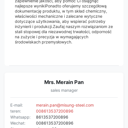
zapewnienie jakości, aby pomóc Ci osiągnąć
najlepsze wynikiPonadto oferujemy szczegółową
dokumentację produktu, w tym skład chemiczny,
właściwości mechaniczne i zalecane wytyczne
dotyczące użytkowania, aby wspierać potrzeby
inżynierii i produkcji.Zaufaj naszym rozwiązaniom ze
stali stopowej dla niezawodnej trwałości, odporność
na zużycie i precyzja w wymagających
środowiskach przemysłowych.
Mrs. Merain Pan
sales manager
E-mail:
merain.pan@misung-steel.com
teren:
008613537200896
Whatsapp:
8613537200896
Wechat:
008613537200896