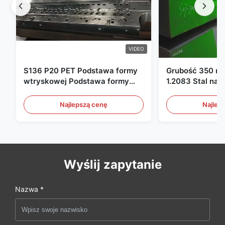
VIDEO
S136 P20 PET Podstawa formy
Grubość 350 m
wtryskowej Podstawa formy
1.2083 Stal nar
wtryskowej
form plastikow
Najlepszą cenę
Najlep
Wyślij zapytanie
Nazwa *