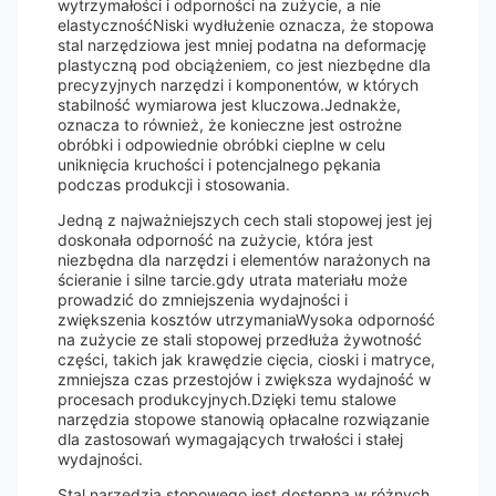
wytrzymałości i odporności na zużycie, a nie
elastycznośćNiski wydłużenie oznacza, że stopowa
stal narzędziowa jest mniej podatna na deformację
plastyczną pod obciążeniem, co jest niezbędne dla
precyzyjnych narzędzi i komponentów, w których
stabilność wymiarowa jest kluczowa.Jednakże,
oznacza to również, że konieczne jest ostrożne
obróbki i odpowiednie obróbki cieplne w celu
uniknięcia kruchości i potencjalnego pękania
podczas produkcji i stosowania.
Jedną z najważniejszych cech stali stopowej jest jej
doskonała odporność na zużycie, która jest
niezbędna dla narzędzi i elementów narażonych na
ścieranie i silne tarcie.gdy utrata materiału może
prowadzić do zmniejszenia wydajności i
zwiększenia kosztów utrzymaniaWysoka odporność
na zużycie ze stali stopowej przedłuża żywotność
części, takich jak krawędzie cięcia, cioski i matryce,
zmniejsza czas przestojów i zwiększa wydajność w
procesach produkcyjnych.Dzięki temu stalowe
narzędzia stopowe stanowią opłacalne rozwiązanie
dla zastosowań wymagających trwałości i stałej
wydajności.
Stal narzędzia stopowego jest dostępna w różnych