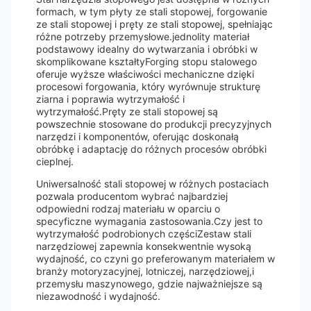
formach, w tym płyty ze stali stopowej, forgowanie
ze stali stopowej i pręty ze stali stopowej, spełniając
różne potrzeby przemysłowe.jednolity materiał
podstawowy idealny do wytwarzania i obróbki w
skomplikowane kształtyForging stopu stalowego
oferuje wyższe właściwości mechaniczne dzięki
procesowi forgowania, który wyrównuje strukturę
ziarna i poprawia wytrzymałość i
wytrzymałość.Pręty ze stali stopowej są
powszechnie stosowane do produkcji precyzyjnych
narzędzi i komponentów, oferując doskonałą
obróbkę i adaptację do różnych procesów obróbki
cieplnej.
Uniwersalność stali stopowej w różnych postaciach
pozwala producentom wybrać najbardziej
odpowiedni rodzaj materiału w oparciu o
specyficzne wymagania zastosowania.Czy jest to
wytrzymałość podrobionych częściZestaw stali
narzędziowej zapewnia konsekwentnie wysoką
wydajność, co czyni go preferowanym materiałem w
branży motoryzacyjnej, lotniczej, narzędziowej,i
przemysłu maszynowego, gdzie najważniejsze są
niezawodność i wydajność.