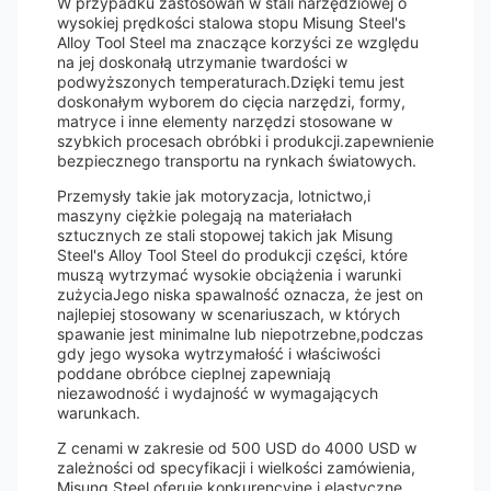
W przypadku zastosowań w stali narzędziowej o
wysokiej prędkości stalowa stopu Misung Steel's
Alloy Tool Steel ma znaczące korzyści ze względu
na jej doskonałą utrzymanie twardości w
podwyższonych temperaturach.Dzięki temu jest
doskonałym wyborem do cięcia narzędzi, formy,
matryce i inne elementy narzędzi stosowane w
szybkich procesach obróbki i produkcji.zapewnienie
bezpiecznego transportu na rynkach światowych.
Przemysły takie jak motoryzacja, lotnictwo,i
maszyny ciężkie polegają na materiałach
sztucznych ze stali stopowej takich jak Misung
Steel's Alloy Tool Steel do produkcji części, które
muszą wytrzymać wysokie obciążenia i warunki
zużyciaJego niska spawalność oznacza, że jest on
najlepiej stosowany w scenariuszach, w których
spawanie jest minimalne lub niepotrzebne,podczas
gdy jego wysoka wytrzymałość i właściwości
poddane obróbce cieplnej zapewniają
niezawodność i wydajność w wymagających
warunkach.
Z cenami w zakresie od 500 USD do 4000 USD w
zależności od specyfikacji i wielkości zamówienia,
Misung Steel oferuje konkurencyjne i elastyczne