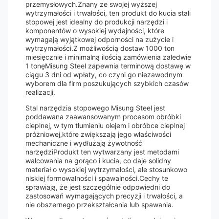
przemysłowych.Znany ze swojej wyższej
wytrzymałości i trwałości, ten produkt do kucia stali
stopowej jest idealny do produkcji narzędzi i
komponentów o wysokiej wydajności, które
wymagają wyjątkowej odporności na zużycie i
wytrzymałości.Z możliwością dostaw 1000 ton
miesięcznie i minimalną ilością zamówienia zaledwie
1 tonęMisung Steel zapewnia terminową dostawę w
ciągu 3 dni od wpłaty, co czyni go niezawodnym
wyborem dla firm poszukujących szybkich czasów
realizacji.
Stal narzędzia stopowego Misung Steel jest
poddawana zaawansowanym procesom obróbki
cieplnej, w tym tłumieniu olejem i obróbce cieplnej
próżniowej,które zwiększają jego właściwości
mechaniczne i wydłużają żywotność
narzędziProdukt ten wytwarzany jest metodami
walcowania na gorąco i kucia, co daje solidny
materiał o wysokiej wytrzymałości, ale stosunkowo
niskiej formowalności i spawalności.Cechy te
sprawiają, że jest szczególnie odpowiedni do
zastosowań wymagających precyzji i trwałości, a
nie obszernego przekształcania lub spawania.