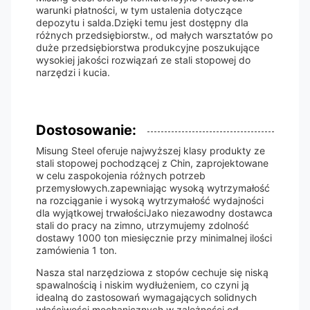
warunki płatności, w tym ustalenia dotyczące
depozytu i salda.Dzięki temu jest dostępny dla
różnych przedsiębiorstw., od małych warsztatów po
duże przedsiębiorstwa produkcyjne poszukujące
wysokiej jakości rozwiązań ze stali stopowej do
narzędzi i kucia.
Dostosowanie:
Misung Steel oferuje najwyższej klasy produkty ze
stali stopowej pochodzącej z Chin, zaprojektowane
w celu zaspokojenia różnych potrzeb
przemysłowych.zapewniając wysoką wytrzymałość
na rozciąganie i wysoką wytrzymałość wydajności
dla wyjątkowej trwałościJako niezawodny dostawca
stali do pracy na zimno, utrzymujemy zdolność
dostawy 1000 ton miesięcznie przy minimalnej ilości
zamówienia 1 ton.
Nasza stal narzędziowa z stopów cechuje się niską
spawalnością i niskim wydłużeniem, co czyni ją
idealną do zastosowań wymagających solidnych
właściwości mechanicznych.w zależności od