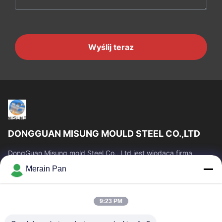
Wyślij teraz
DONGGUAN MISUNG MOULD STEEL CO.,LTD
DongGuan Misung mold Steel Co., Ltd jest wiodącą firmą
dostarczającą stal matrycową z tworzywa sztucznego, stal do
Merain Pan
pracy na gorąco, stal do pracy...
Szybkie Linki
9:23 PM
Dom
Produkty
Pokaz VR
O Nas