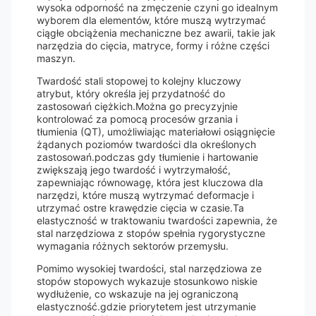
wysoka odporność na zmęczenie czyni go idealnym
wyborem dla elementów, które muszą wytrzymać
ciągłe obciążenia mechaniczne bez awarii, takie jak
narzędzia do cięcia, matryce, formy i różne części
maszyn.
Twardość stali stopowej to kolejny kluczowy
atrybut, który określa jej przydatność do
zastosowań ciężkich.Można go precyzyjnie
kontrolować za pomocą procesów grzania i
tłumienia (QT), umożliwiając materiałowi osiągnięcie
żądanych poziomów twardości dla określonych
zastosowań.podczas gdy tłumienie i hartowanie
zwiększają jego twardość i wytrzymałość,
zapewniając równowagę, która jest kluczowa dla
narzędzi, które muszą wytrzymać deformacje i
utrzymać ostre krawędzie cięcia w czasie.Ta
elastyczność w traktowaniu twardości zapewnia, że
stal narzędziowa z stopów spełnia rygorystyczne
wymagania różnych sektorów przemysłu.
Pomimo wysokiej twardości, stal narzędziowa ze
stopów stopowych wykazuje stosunkowo niskie
wydłużenie, co wskazuje na jej ograniczoną
elastyczność.gdzie priorytetem jest utrzymanie