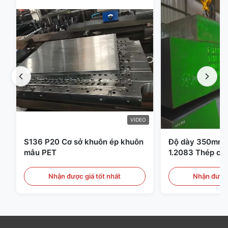
VIDEO
S136 P20 Cơ sở khuôn ép khuôn
Độ dày 350mm 
mẫu PET
1.2083 Thép cô
nhựa
Nhận được giá tốt nhất
Nhận được 