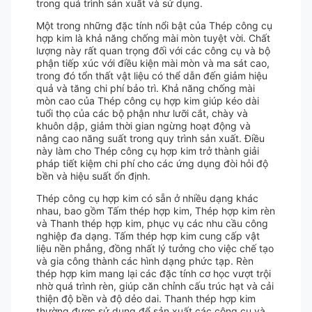
trong quá trình sản xuất và sử dụng.
Một trong những đặc tính nổi bật của Thép công cụ
hợp kim là khả năng chống mài mòn tuyệt vời. Chất
lượng này rất quan trọng đối với các công cụ và bộ
phận tiếp xúc với điều kiện mài mòn và ma sát cao,
trong đó tổn thất vật liệu có thể dẫn đến giảm hiệu
quả và tăng chi phí bảo trì. Khả năng chống mài
mòn cao của Thép công cụ hợp kim giúp kéo dài
tuổi thọ của các bộ phận như lưỡi cắt, chày và
khuôn dập, giảm thời gian ngừng hoạt động và
nâng cao năng suất trong quy trình sản xuất. Điều
này làm cho Thép công cụ hợp kim trở thành giải
pháp tiết kiệm chi phí cho các ứng dụng đòi hỏi độ
bền và hiệu suất ổn định.
Thép công cụ hợp kim có sẵn ở nhiều dạng khác
nhau, bao gồm Tấm thép hợp kim, Thép hợp kim rèn
và Thanh thép hợp kim, phục vụ các nhu cầu công
nghiệp đa dạng. Tấm thép hợp kim cung cấp vật
liệu nền phẳng, đồng nhất lý tưởng cho việc chế tạo
và gia công thành các hình dạng phức tạp. Rèn
thép hợp kim mang lại các đặc tính cơ học vượt trội
nhờ quá trình rèn, giúp căn chỉnh cấu trúc hạt và cải
thiện độ bền và độ dẻo dai. Thanh thép hợp kim
thường được sử dụng để sản xuất các công cụ và