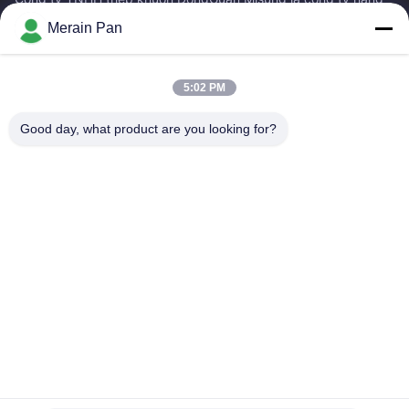
đầu về cung cấp thép khuôn nhựa, thép gia công nóng, thép
Merain Pan
gia công nguội, thép kết cấu hợp kim
Liên Kết Nhanh
5:02 PM
Nhà
Các Sản Phẩm
Hướng Dẫn VR
Về Chúng Tôi
Good day, what product are you looking for?
Tham Quan Nhà Máy
Kiểm Soát Chất Lượng
Liên Hệ Chúng Tôi
Tin Tức
Các Trường Hợp
Liên Hệ Với Chúng Tôi
0086-769-13537200896
merain.pan@misung-steel.com
Bản quyền © 2020-2026 DONGGUAN MISUNG MOULD STEEL CO.,LTD.