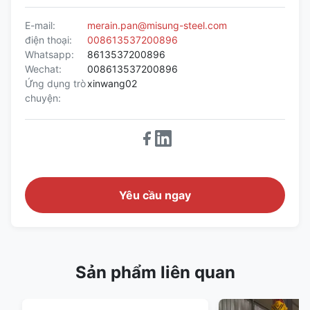
E-mail:
merain.pan@misung-steel.com
điện thoại:
008613537200896
Whatsapp:
8613537200896
Wechat:
008613537200896
Ứng dụng trò
xinwang02
chuyện:
Yêu cầu ngay
Sản phẩm liên quan