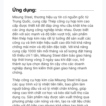
Ứng dụng:
Misung Steel, thương hiệu uy tín có nguồn gốc từ
Trung Quốc, cung cấp Thép công cụ hợp kim cao
cấp được thiết kế để đáp ứng nhu cầu khắt khe của
các ứng dụng công nghiệp khác nhau. Được biết
đến với sức mạnh và độ bền vượt trội, sản phẩm
Rèn thép hợp kim này rất lý tưởng để sản xuất các
công cụ và linh kiện hiệu suất cao đòi hỏi khả năng
chống mài mòn và độ bền đặc biệt. Với khả năng
cung cấp 1000 tấn mỗi tháng và số lượng đặt hàng
tối thiểu chỉ 1 tấn, Misung Steel đảm bảo giao hàng
kịp thời trong vòng 3 ngày sau khi đặt cọc, trở
thành sự lựa chọn đáng tin cậy cho các doanh
nghiệp đang tìm kiếm thời gian giao hàng nhanh
chóng.
Thép công cụ hợp kim của Misung Steel trải qua
các quy trình xử lý nhiệt tiên tiến, bao gồm làm
nguội bằng dầu và xử lý nhiệt chân không, giúp
nâng cao tính chất cơ học và kéo dài tuổi thọ của
dụng cụ. Sản phẩm này được sản xuất thông qua
phương pháp cán nóng và rèn, tạo ra vật liệu chắc
chắn với độ bền cao nhưng khả năng tạo hình và