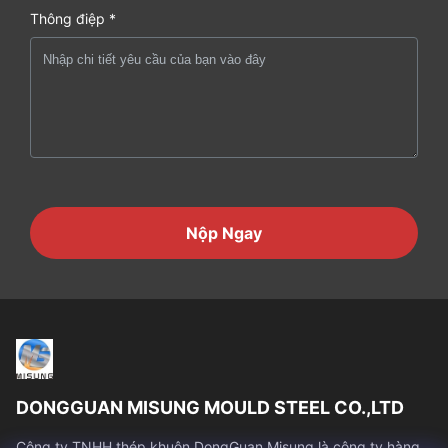
Thông điệp *
Nộp Ngay
DONGGUAN MISUNG MOULD STEEL CO.,LTD
Công ty TNHH thép khuôn DongGuan Misung là công ty hàng