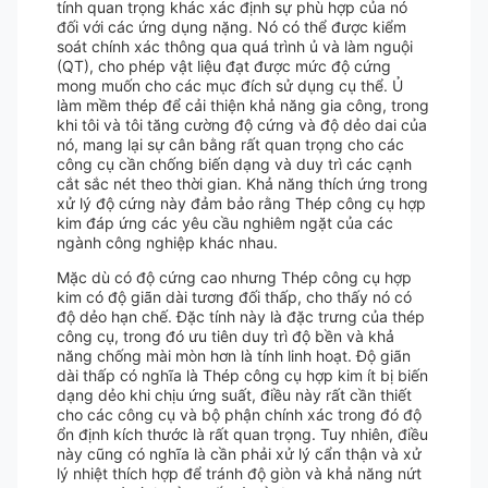
tính quan trọng khác xác định sự phù hợp của nó
đối với các ứng dụng nặng. Nó có thể được kiểm
soát chính xác thông qua quá trình ủ và làm nguội
(QT), cho phép vật liệu đạt được mức độ cứng
mong muốn cho các mục đích sử dụng cụ thể. Ủ
làm mềm thép để cải thiện khả năng gia công, trong
khi tôi và tôi tăng cường độ cứng và độ dẻo dai của
nó, mang lại sự cân bằng rất quan trọng cho các
công cụ cần chống biến dạng và duy trì các cạnh
cắt sắc nét theo thời gian. Khả năng thích ứng trong
xử lý độ cứng này đảm bảo rằng Thép công cụ hợp
kim đáp ứng các yêu cầu nghiêm ngặt của các
ngành công nghiệp khác nhau.
Mặc dù có độ cứng cao nhưng Thép công cụ hợp
kim có độ giãn dài tương đối thấp, cho thấy nó có
độ dẻo hạn chế. Đặc tính này là đặc trưng của thép
công cụ, trong đó ưu tiên duy trì độ bền và khả
năng chống mài mòn hơn là tính linh hoạt. Độ giãn
dài thấp có nghĩa là Thép công cụ hợp kim ít bị biến
dạng dẻo khi chịu ứng suất, điều này rất cần thiết
cho các công cụ và bộ phận chính xác trong đó độ
ổn định kích thước là rất quan trọng. Tuy nhiên, điều
này cũng có nghĩa là cần phải xử lý cẩn thận và xử
lý nhiệt thích hợp để tránh độ giòn và khả năng nứt