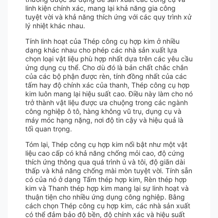
linh kiện chính xác, mang lại khả năng gia công
tuyệt vời và khả năng thích ứng với các quy trình xử
lý nhiệt khác nhau.
Tính linh hoạt của Thép công cụ hợp kim ở nhiều
dạng khác nhau cho phép các nhà sản xuất lựa
chọn loại vật liệu phù hợp nhất dựa trên các yêu cầu
ứng dụng cụ thể. Cho dù đó là bản chất chắc chắn
của các bộ phận được rèn, tính đồng nhất của các
tấm hay độ chính xác của thanh, Thép công cụ hợp
kim luôn mang lại hiệu suất cao. Điều này làm cho nó
trở thành vật liệu được ưa chuộng trong các ngành
công nghiệp ô tô, hàng không vũ trụ, dụng cụ và
máy móc hạng nặng, nơi độ tin cậy và hiệu quả là
tối quan trọng.
Tóm lại, Thép công cụ hợp kim nổi bật như một vật
liệu cao cấp có khả năng chống mỏi cao, độ cứng
thích ứng thông qua quá trình ủ và tôi, độ giãn dài
thấp và khả năng chống mài mòn tuyệt vời. Tính sẵn
có của nó ở dạng Tấm thép hợp kim, Rèn thép hợp
kim và Thanh thép hợp kim mang lại sự linh hoạt và
thuận tiện cho nhiều ứng dụng công nghiệp. Bằng
cách chọn Thép công cụ hợp kim, các nhà sản xuất
có thể đảm bảo độ bền, độ chính xác và hiệu suất