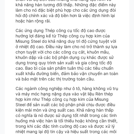
khả năng hàn tương đối thấp. Những đặc điểm này
làm cho nó đặc biệt phù hợp cho các ứng dụng đòi
hỏi độ chính xác và độ bền hơn là việc định hình lại
hoặc hàn rộng rãi.
Các ứng dụng Thép công cụ tốc độ cao được
hưởng lợi đáng kể từ Thép công cụ hợp kim của
Misung Steel do khả năng duy trì độ cứng tuyệt vời
ở nhiệt độ cao. Điều này làm cho nó trở thành sự lựa
chọn tuyệt vời cho các công cụ cắt, khuôn mẫu,
khuôn dập và các bộ phận dụng cụ khác được sử
dụng trong quy trình sản xuất và gia công tốc độ
cao. Bao bì của sản phẩm tuân thủ các tiêu chuẩn
xuất khẩu đường biển, đảm bảo vận chuyển an toàn
và bảo mật trên các thị trường toàn cầu.
Các ngành công nghiệp như ô tô, hàng không vũ trụ
và máy móc hạng nặng dựa vào vật liệu Rèn thép
hợp kim như Thép công cụ hợp kim của Misung
Steel để sản xuất các bộ phận phải chịu được điều
kiện mài mòn và ứng suất cao. Khả năng hàn thấp
có nghĩa là nó được sử dụng tốt nhất trong các tình
huống mà việc hàn là tối thiểu hoặc không cần thiết,
trong khi các đặc tính cường độ cao và được xử lý
nhiệt mang lại độ tin cậy và hiệu suất trong các môi