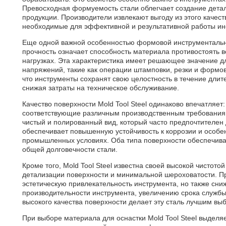
Превосходная формуемость стали облегчает создание детал
продукции. Производители извлекают выгоду из этого качес
необходимые для эффективной и результативной работы ин
Еще одной важной особенностью формовой инструментальной
прочность означает способность материала противостоять 
нагрузках. Эта характеристика имеет решающее значение 
напряжений, такие как операции штамповки, резки и формов
что инструменты сохранят свою целостность в течение дли
снижая затраты на техническое обслуживание.
Качество поверхности Mold Tool Steel одинаково впечатляет
соответствующие различным производственным требованиям
чистый и полированный вид, который часто предпочтителен 
обеспечивает повышенную устойчивость к коррозии и особен
промышленных условиях. Оба типа поверхности обеспечива
общей долговечности стали.
Кроме того, Mold Tool Steel известна своей высокой чистот
детализации поверхности и минимальной шероховатости. Пр
эстетическую привлекательность инструмента, но также сни
производительности инструмента, увеличению срока службы
высокого качества поверхности делает эту сталь лучшим вы
При выборе материала для оснастки Mold Tool Steel выдел