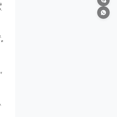
й
я,
,
 и
ют
.