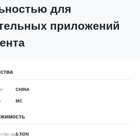
ьностью для
тельных приложений
ента
ства
я:
CHINA
:
MC
ижимость
тво заказа:
1 TON