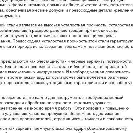
ьных форм и штампов, повышая общее качество и точность готово
тва, обеспечивая жесткие допуски и превосходные детали креплени
струмента.
 стали является ее высокая усталостная прочность. Усталостная
возникновению и распространению трещин при циклических
для инструментов, которые включают повторяющиеся циклы
ания. Превосходная усталостная прочность этой стали гарантирует
тельного периода использования, тем самым повышая безопасность
: предлагаются как блестящие, так и черные варианты поверхности,
. Блестящая поверхность гладкая и блестящая, что придает ей
для высокоточных инструментов. И наоборот, черная поверхность
ный эстетический вид, который может быть полезен в различных
ют превосходные эксплуатационные характеристики и способству
ой поверхности, что важно для инструментов, требующих мелкой
евосходная обработка поверхности не только улучшает
жает трение и износ во время работы. Это приводит к повышению
 и улучшению качества продукции. Возможность достижения
бором для производителей, стремящихся к точности и совершенству
яется как вариант премиум-класса благодаря сбалансированному