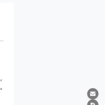
ет
та