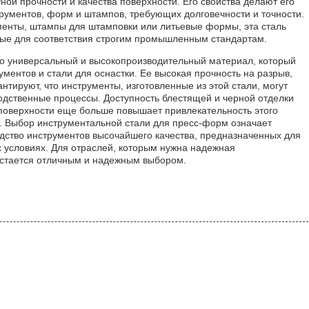
ой прочности и качества поверхности. Его свойства делают его
рументов, форм и штампов, требующих долговечности и точности.
менты, штампы для штамповки или литьевые формы, эта сталь
мые для соответствия строгим промышленным стандартам.
о универсальный и высокопроизводительный материал, который
ментов и стали для оснастки. Ее высокая прочность на разрыв,
тируют, что инструменты, изготовленные из этой стали, могут
дственные процессы. Доступность блестящей и черной отделки
 поверхности еще больше повышает привлекательность этого
. Выбор инструментальной стали для пресс-форм означает
дство инструментов высочайшего качества, предназначенных для
 условиях. Для отраслей, которым нужна надежная
 остается отличным и надежным выбором.