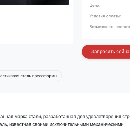
Цена:
Условия оплаты:
Возможность поставк
З
а
п
р
о
с
и
т
ь
с
е
й
ч
а
ластиковая сталь прессформы
ванная марка стали, разработанная для удовлетворения стр
аль, известная своими исключительными механическими