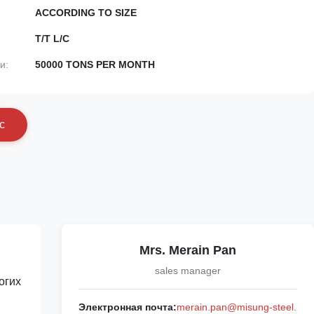
ACCORDING TO SIZE
T/T L/C
и:
50000 TONS PER MONTH
с
Mrs. Merain Pan
sales manager
огих
Электронная почта:
merain.pan@misung-steel.