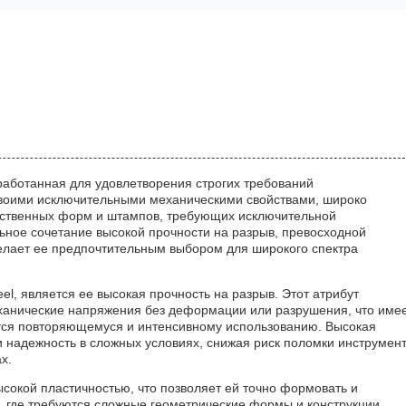
зработанная для удовлетворения строгих требований
своими исключительными механическими свойствами, широко
ественных форм и штампов, требующих исключительной
альное сочетание высокой прочности на разрыв, превосходной
елает ее предпочтительным выбором для широкого спектра
el, является ее высокая прочность на разрыв. Этот атрибут
еханические напряжения без деформации или разрушения, что име
тся повторяющемуся и интенсивному использованию. Высокая
 и надежность в сложных условиях, снижая риск поломки инструмен
х.
высокой пластичностью, что позволяет ей точно формовать и
, где требуются сложные геометрические формы и конструкции.