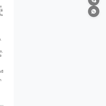
ัน
ห้
้น
ม.
บ,
อ
รมี
า