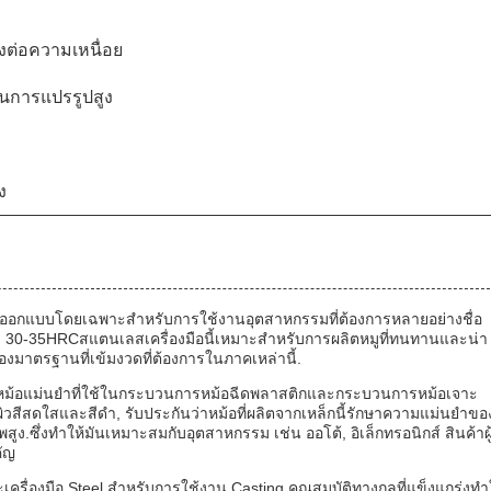
งต่อความเหนื่อย
การแปรรูปสูง
ง
มที่ออกแบบโดยเฉพาะสําหรับการใช้งานอุตสาหกรรมที่ต้องการหลายอย่างชื่อ
 30-35HRCสแตนเลสเครื่องมือนี้เหมาะสําหรับการผลิตหมูที่ทนทานและน่า
นองมาตรฐานที่เข้มงวดที่ต้องการในภาคเหล่านี้.
ตหม้อแม่นยําที่ใช้ในกระบวนการหม้อฉีดพลาสติกและกระบวนการหม้อเจาะ
นผิวสีสดใสและสีดํา, รับประกันว่าหม้อที่ผลิตจากเหล็กนี้รักษาความแม่นยําขอ
ูง.ซึ่งทําให้มันเหมาะสมกับอุตสาหกรรม เช่น ออโต้, อิเล็กทรอนิกส์ สินค้าผู
คัญ
รื่องมือ Steel สําหรับการใช้งาน Casting.คุณสมบัติทางกลที่แข็งแกร่งทํา