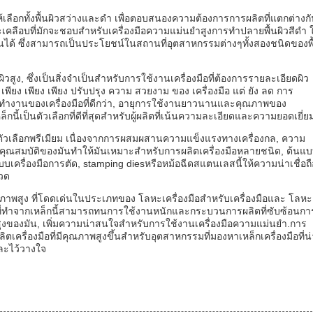
ห้เลือกทั้งพื้นผิวสว่างและดํา เพื่อตอบสนองความต้องการการผลิตที่แตกต่างก
ลือบที่มักจะชอบสําหรับเครื่องมือความแม่นยําสูงการทําปลายพื้นผิวสีดํา ใ
นได้ ซึ่งสามารถเป็นประโยชน์ในสถานที่อุตสาหกรรมต่างๆทั้งสองชนิดของพื
ูง, ซึ่งเป็นสิ่งจําเป็นสําหรับการใช้งานเครื่องมือที่ต้องการรายละเอียดผิว
 เพียง เพียง เพียง ปรับปรุง ความ สวยงาม ของ เครื่องมือ แต่ ยัง ลด การ
ารทํางานของเครื่องมือที่ดีกว่า, อายุการใช้งานยาวนานและคุณภาพของ
ี้เป็นตัวเลือกที่ดีที่สุดสําหรับผู้ผลิตที่เน้นความละเอียดและความยอดเยี่ย
ป็นตัวเลือกพรีเมียม เนื่องจากการผสมผสานความแข็งแรงทางเครื่องกล, ความ
สมบัติของมันทําให้มันเหมาะสําหรับการผลิตเครื่องมือหลายชนิด, ต้นแบ
ครื่องมือการตัด, stamping diesหรือหม้อฉีดสแตนเลสนี้ให้ความน่าเชื่อถื
งวด
ทธิภาพสูง ที่โดดเด่นในประเภทของ โลหะเครื่องมือสําหรับเครื่องมือและ โลหะ
อที่ทําจากเหล็กนี้สามารถทนการใช้งานหนักและกระบวนการผลิตที่ซับซ้อนกา
่สูงของมัน, เพิ่มความน่าสนใจสําหรับการใช้งานเครื่องมือความแม่นยํา.การ
ตเครื่องมือที่มีคุณภาพสูงขึ้นสําหรับอุตสาหกรรมที่มองหาเหล็กเครื่องมือที่น่
ีและไว้วางใจ