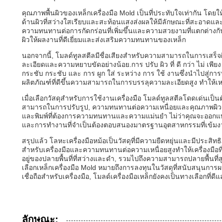
คุณภาพพื้นผิวของเหล็กเครื่องมือ Mold เป็นที่ประทับใจเท่ากัน โดยใ
ด้านผิวที่สว่างใสเรียบและสะท้อนแสงส่งผลให้มีลักษณะที่สะอาดและเค
ความทนทานต่อการกัดกร่อนที่เพิ่มขึ้นและความสวยงามที่แตกต่างกั
ผิวให้ผลงานที่ดีเยี่ยมและส่งเสริมความทนทานของเหล็ก
นอกจากนี้, โมลด์ทูลสตีลมีชื่อเสียงสําหรับความสามารถในการเสร็จผิวส
ละเอียดและความหยาบขัดอย่างน้อย.การ ปรับ ผิว ที่ ดี กว่า ไม่ เพียง
กระชับ กระชับ และ การ ผูก ใส่ ระหว่าง การ ใช้ งานซึ่งนําไปสู่ก
ผลิตภัณฑ์ที่ดีขึ้นความสามารถในการบรรลุความละเอียดสูง ทําให้เหล็กน
เมื่อเลือกวัสดุสําหรับการใช้งานเครื่องมือ โมลด์ทูลสตีลโดดเด่นเ
สามารถในการปรับรูป, ความทนทานต่อความเหนื่อยและคุณภาพผิวคุณ
และพิมพ์ที่ต้องการความทนทานและความแม่นยํา ไม่ว่าคุณจะออกแบบเ
และการทํางานที่จําเป็นต้องตอบสนองมาตรฐานอุตสาหกรรมที่เข้ม
สรุปแล้ว โลหะเครื่องมือหม้อเป็นวัสดุที่มีความยืดหยุ่นและมีประสิ
สําหรับเครื่องมือและความทนทานต่อความเหนื่อยสูงทําให้เครื่องมื
อยู่ของปลายพื้นที่ที่สว่างและดํา, รวมไปถึงความสามารถปลายพื้นที
เลือกเหล็กเครื่องมือ Mold หมายถึงการลงทุนในวัสดุที่สนับสนุนการผลิ
เชื่อถือสําหรับเครื่องมือ, โมลด์เครื่องมือเหล็กยังคงเป็นทางเลือกที่ด
ลักษณะ: