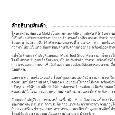
คําอธิบายสินค้า:
โลหะเครื่องมือแบบ Mold เป็นสแตนเลสที่มีความพิเศษ ที่ได้รับกา
นี้เป็นที่ยอมรับอย่างกว้างขวางว่าเป็นทางเลือกที่เหมาะสมสําหรับ
โดดเด่น โมล์ทูลสตีลให้บริการผสมผสานที่โดดเด่นของความแข็งแรงใ
กว่าทําให้มันเป็นตัวเลือกที่ชอบสําหรับความต้องการเครื่องมืออุตส
หนึ่งในลักษณะสําคัญที่แยกแยก Mold Tool Steel คือความแข็งแรงใน
โดยไม่ต้องปรับรูปหรือล้มเหลว, ซึ่งเป็นสิ่งสําคัญสําหรับเครื่องมื
ยาวนานและความน่าเชื่อถือในสภาพแวดล้อมที่ต้องการลดความเสี
น้อยที่สุด.
นอกจากความแข็งแรงแล้ว โมลด์ทูลสแตนเลสยังมีความสามารถในการปร
คุณสมบัตินี้มีความสําคัญโดยเฉพาะอย่างยิ่งในการใช้งานเครื่องม
ปรับรูปร่างที่ดีของเหล็ก ทําให้ง่ายต่อการสร้างหม้อและพิมพ์รายล
คุณสมบัตินี้ โดยการบรรลุความอดทนที่เข้มข้นและชิ้นส่วนที่เหมาะส
ลักษณะสําคัญอีกอย่างของเหล็กเครื่องมือ Mold คือความแข็งแรงใ
ของวัสดุที่จะต้านทานการเริ่มต้นการแตกและการแพร่กระจายภายใต้ภา
กับวงจรเครียดซ้ํา ๆความทนทานต่อความเหนื่อยล้าสูงของเหล็กนี้
โดยปรับปรุงความปลอดภัยและลดต้นทุนการบํารุงรักษา.