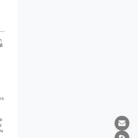
ก
ี่
าร
รถ
ง
าน