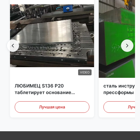
VIDEO
ЛЮБИМЕЦ S136 P20
сталь инструм
таблетирует основание
прессформы Pr
прессформы впрыски
толщины 350m
основания прессформы
Лучшая цена
Лучша