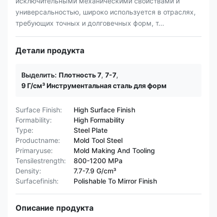
исключительными механическими свойствами и
универсальностью, широко используется в отраслях,
требующих точных и долговечных форм, т...
Детали продукта
Выделить:
Плотность 7
,
7-7
,
9 Г/см³ Инструментальная сталь для форм
Surface Finish:
High Surface Finish
Formability:
High Formability
Type:
Steel Plate
Productname:
Mold Tool Steel
Primaryuse:
Mold Making And Tooling
Tensilestrength:
800-1200 MPa
Density:
7.7-7.9 G/cm³
Surfacefinish:
Polishable To Mirror Finish
Описание продукта