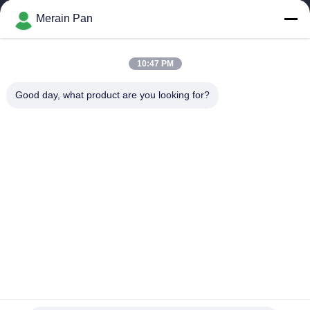
компания пластмассы поставки умирает стальная, горячая
Merain Pan
сталь работы, холодная сталь работы,...
Быстрые Ссылки
10:47 PM
Дом
Продукты
VR - Шоу
О Нас
Good day, what product are you looking for?
Путешествие Фабрики
Проверка Качества
Свяжитесь Мы
Новости
Случаи
Свяжитесь С Нами
86-0769-13537200896
merain.pan@misung-steel.com
Авторское право © 2020-2026 DONGGUAN MISUNG MOULD STEEL