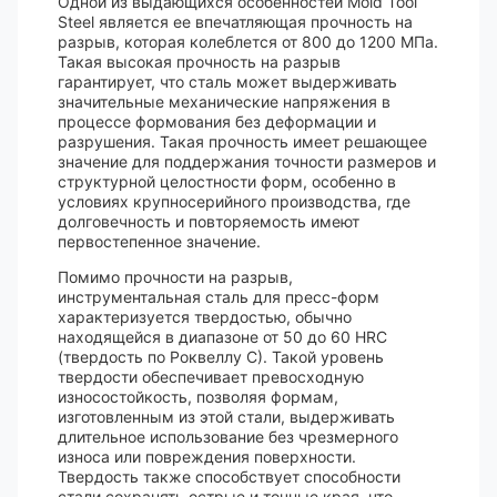
Одной из выдающихся особенностей Mold Tool
Steel является ее впечатляющая прочность на
разрыв, которая колеблется от 800 до 1200 МПа.
Такая высокая прочность на разрыв
гарантирует, что сталь может выдерживать
значительные механические напряжения в
процессе формования без деформации и
разрушения. Такая прочность имеет решающее
значение для поддержания точности размеров и
структурной целостности форм, особенно в
условиях крупносерийного производства, где
долговечность и повторяемость имеют
первостепенное значение.
Помимо прочности на разрыв,
инструментальная сталь для пресс-форм
характеризуется твердостью, обычно
находящейся в диапазоне от 50 до 60 HRC
(твердость по Роквеллу C). Такой уровень
твердости обеспечивает превосходную
износостойкость, позволяя формам,
изготовленным из этой стали, выдерживать
длительное использование без чрезмерного
износа или повреждения поверхности.
Твердость также способствует способности
стали сохранять острые и точные края, что