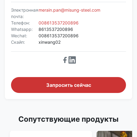
Электронная
merain.pan@misung-steel.com
почта:
Телефон:
008613537200896
Whatsapp:
8613537200896
Wechat:
008613537200896
Скайп:
xinwang02
Запросить сейчас
Сопутствующие продукты