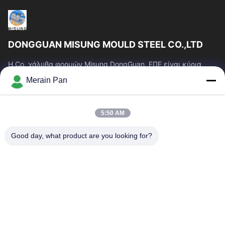
DONGGUAN MISUNG MOULD STEEL CO.,LTD
Η Co. χάλυβα φορμών Misung DongGuan, ΕΠΕ είναι κύρια
επιχείρηση του ανεφοδιασμού που ο πλαστικός χάλυβας
Merain Pan
κύβων, καυτός χάλυβας εργασίας, κρύος...
Γρήγοροι Σύνδεσμοι
5:50 AM
Σπίτι
Προϊόντα
Εμφάνιση VR
Περίπου Εμείς
Good day, what product are you looking for?
Γύρος Εργοστασίων
Ποιοτικός Έλεγχος
Μας Ελάτε Σε Επαφή Με
Ειδήσεις
Περιπτώσεις
Επικοινωνήστε Μαζί Μας
86-0769-13537200896