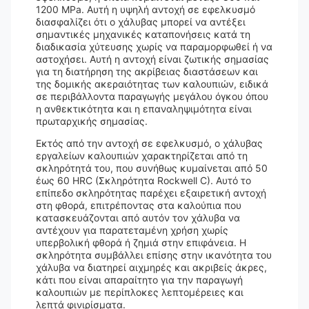
1200 MPa. Αυτή η υψηλή αντοχή σε εφελκυσμό
διασφαλίζει ότι ο χάλυβας μπορεί να αντέξει
σημαντικές μηχανικές καταπονήσεις κατά τη
διαδικασία χύτευσης χωρίς να παραμορφωθεί ή να
αστοχήσει. Αυτή η αντοχή είναι ζωτικής σημασίας
για τη διατήρηση της ακρίβειας διαστάσεων και
της δομικής ακεραιότητας των καλουπιών, ειδικά
σε περιβάλλοντα παραγωγής μεγάλου όγκου όπου
η ανθεκτικότητα και η επαναληψιμότητα είναι
πρωταρχικής σημασίας.
Εκτός από την αντοχή σε εφελκυσμό, ο χάλυβας
εργαλείων καλουπιών χαρακτηρίζεται από τη
σκληρότητά του, που συνήθως κυμαίνεται από 50
έως 60 HRC (Σκληρότητα Rockwell C). Αυτό το
επίπεδο σκληρότητας παρέχει εξαιρετική αντοχή
στη φθορά, επιτρέποντας στα καλούπια που
κατασκευάζονται από αυτόν τον χάλυβα να
αντέχουν για παρατεταμένη χρήση χωρίς
υπερβολική φθορά ή ζημιά στην επιφάνεια. Η
σκληρότητα συμβάλλει επίσης στην ικανότητα του
χάλυβα να διατηρεί αιχμηρές και ακριβείς άκρες,
κάτι που είναι απαραίτητο για την παραγωγή
καλουπιών με περίπλοκες λεπτομέρειες και
λεπτά φινιρίσματα.