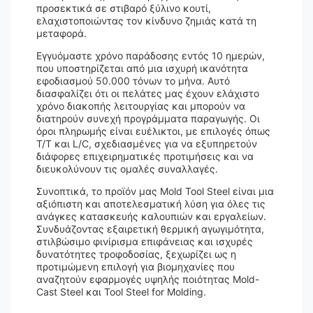
προσεκτικά σε στιβαρό ξύλινο κουτί,
ελαχιστοποιώντας τον κίνδυνο ζημιάς κατά τη
μεταφορά.
Εγγυόμαστε χρόνο παράδοσης εντός 10 ημερών,
που υποστηρίζεται από μια ισχυρή ικανότητα
εφοδιασμού 50.000 τόνων το μήνα. Αυτό
διασφαλίζει ότι οι πελάτες μας έχουν ελάχιστο
χρόνο διακοπής λειτουργίας και μπορούν να
διατηρούν συνεχή προγράμματα παραγωγής. Οι
όροι πληρωμής είναι ευέλικτοι, με επιλογές όπως
T/T και L/C, σχεδιασμένες για να εξυπηρετούν
διάφορες επιχειρηματικές προτιμήσεις και να
διευκολύνουν τις ομαλές συναλλαγές.
Συνοπτικά, το προϊόν μας Mold Tool Steel είναι μια
αξιόπιστη και αποτελεσματική λύση για όλες τις
ανάγκες κατασκευής καλουπιών και εργαλείων.
Συνδυάζοντας εξαιρετική θερμική αγωγιμότητα,
στιλβώσιμο φινίρισμα επιφάνειας και ισχυρές
δυνατότητες τροφοδοσίας, ξεχωρίζει ως η
προτιμώμενη επιλογή για βιομηχανίες που
αναζητούν εφαρμογές υψηλής ποιότητας Mold-
Cast Steel και Tool Steel for Molding.