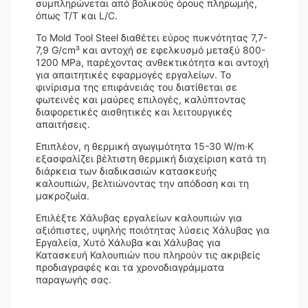
συμπληρώνεται από βολικούς όρους πληρωμής,
όπως T/T και L/C.
Το Mold Tool Steel διαθέτει εύρος πυκνότητας 7,7-
7,9 G/cm³ και αντοχή σε εφελκυσμό μεταξύ 800-
1200 MPa, παρέχοντας ανθεκτικότητα και αντοχή
για απαιτητικές εφαρμογές εργαλείων. Το
φινίρισμα της επιφάνειάς του διατίθεται σε
φωτεινές και μαύρες επιλογές, καλύπτοντας
διαφορετικές αισθητικές και λειτουργικές
απαιτήσεις.
Επιπλέον, η θερμική αγωγιμότητα 15-30 W/m·K
εξασφαλίζει βέλτιστη θερμική διαχείριση κατά τη
διάρκεια των διαδικασιών κατασκευής
καλουπιών, βελτιώνοντας την απόδοση και τη
μακροζωία.
Επιλέξτε Χάλυβας εργαλείων καλουπιών για
αξιόπιστες, υψηλής ποιότητας λύσεις Χάλυβας για
Εργαλεία, Χυτό Χάλυβα και Χάλυβας για
Κατασκευή Καλουπιών που πληρούν τις ακριβείς
προδιαγραφές και τα χρονοδιαγράμματα
παραγωγής σας.