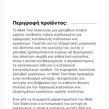
Περιγραφή προϊόντος:
Το Mold Tool Steel είναι μια χαλύβδινη πλάκα
υψηλής απόδοσης ειδικά σχεδιασμένη για
εφαρμογές κατασκευής καλουπιών και
εργαλείων. Γνωστός για τις εξαιρετικές μηχανικές
του ιδιότητες και την ευελιξία του, αυτός ο
χάλυβας χρησιμοποιείται ευρέως σε βιομηχανίες
που απαιτούν ακριβή και ανθεκτικά καλούπια,
όπως η αυτοκινητοβιομηχανία, η αεροδιαστημική,
τα ηλεκτρονικά είδη και η κατασκευή
καταναλωτικών αγαθών. Ως κορυφαίας ποιότητας
χάλυβας εργαλείων, το Mold Tool Steel προσφέρει
έναν συνδυασμό αντοχής, σκληρότητας και
αντοχής στη διάβρωση που το καθιστά ιδανική
επιλογή για την παραγωγή καλουπιών και
εξαρτημάτων εργαλείων υψηλής ποιότητας.
Ένα από τα ξεχωριστά χαρακτηριστικά του Mold
Tool Steel είναι η εντυπωσιακή του αντοχή σε
εφελκυσμό, η οποία κυμαίνεται μεταξύ 800 και