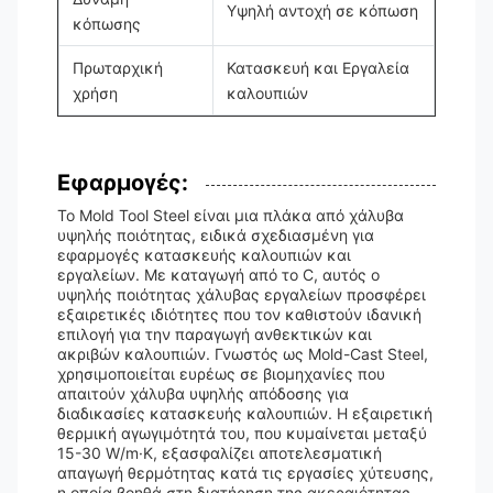
Υψηλή αντοχή σε κόπωση
κόπωσης
Πρωταρχική
Κατασκευή και Εργαλεία
χρήση
καλουπιών
Εφαρμογές:
Το Mold Tool Steel είναι μια πλάκα από χάλυβα
υψηλής ποιότητας, ειδικά σχεδιασμένη για
εφαρμογές κατασκευής καλουπιών και
εργαλείων. Με καταγωγή από το C, αυτός ο
υψηλής ποιότητας χάλυβας εργαλείων προσφέρει
εξαιρετικές ιδιότητες που τον καθιστούν ιδανική
επιλογή για την παραγωγή ανθεκτικών και
ακριβών καλουπιών. Γνωστός ως Mold-Cast Steel,
χρησιμοποιείται ευρέως σε βιομηχανίες που
απαιτούν χάλυβα υψηλής απόδοσης για
διαδικασίες κατασκευής καλουπιών. Η εξαιρετική
θερμική αγωγιμότητά του, που κυμαίνεται μεταξύ
15-30 W/m·K, εξασφαλίζει αποτελεσματική
απαγωγή θερμότητας κατά τις εργασίες χύτευσης,
η οποία βοηθά στη διατήρηση της ακεραιότητας