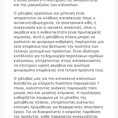
και της μακροζωίας των καλουπιών.
Ο χάλυβας εργαλείων για χύτευση είναι
απαραίτητος σε κλάδους κατασκευής όπως η
αυτοκινητοβιομηχανία, τα ηλεκτρονικά είδη, η
συσκευασία και οι οικιακές συσκευές, όπου η
ακρίβεια και η ανθεκτικότητα είναι πρωταρχικής
σημασίας. Αυτή η χαλύβδινη πλάκα μπορεί να
γυαλιστεί σε φινίρισμα καθρέφτη, παρέχοντας μια
λεία επιφάνεια που βελτιώνει την ποιότητα των
τελικών χυτευμένων προϊόντων. Είναι ιδιαίτερα
κατάλληλο για τη δημιουργία περίπλοκων σχεδίων
καλουπιών, επιτρέποντας στους κατασκευαστές
να επιτύχουν υψηλή ακρίβεια και ανώτερα
φινιρίσματα επιφάνειας στα τελικά προϊόντα τους.
Ο χάλυβας μας για την κατασκευή καλουπιών
διατίθεται με ελάχιστη ποσότητα παραγγελίας 1
τόνου, καλύπτοντας ανάγκες παραγωγής τόσο
μικρής όσο και μεγάλης κλίμακας. Η τιμολόγηση
καθορίζεται σύμφωνα με το μέγεθος της
χαλύβδινης πλάκας, επιτρέποντας ευέλικτες
επιλογές προμήθειας για διαφορετικές απαιτήσεις
έργου. Για να διασφαλιστεί η ασφαλής παράδοση
του προϊόντος, κάθε παραγγελία συσκευάζεται