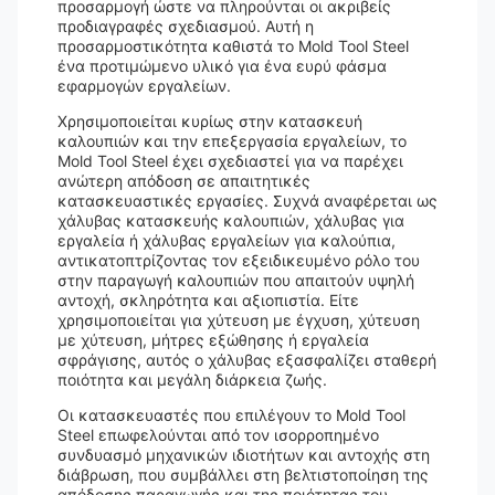
προσαρμογή ώστε να πληρούνται οι ακριβείς
προδιαγραφές σχεδιασμού. Αυτή η
προσαρμοστικότητα καθιστά το Mold Tool Steel
ένα προτιμώμενο υλικό για ένα ευρύ φάσμα
εφαρμογών εργαλείων.
Χρησιμοποιείται κυρίως στην κατασκευή
καλουπιών και την επεξεργασία εργαλείων, το
Mold Tool Steel έχει σχεδιαστεί για να παρέχει
ανώτερη απόδοση σε απαιτητικές
κατασκευαστικές εργασίες. Συχνά αναφέρεται ως
χάλυβας κατασκευής καλουπιών, χάλυβας για
εργαλεία ή χάλυβας εργαλείων για καλούπια,
αντικατοπτρίζοντας τον εξειδικευμένο ρόλο του
στην παραγωγή καλουπιών που απαιτούν υψηλή
αντοχή, σκληρότητα και αξιοπιστία. Είτε
χρησιμοποιείται για χύτευση με έγχυση, χύτευση
με χύτευση, μήτρες εξώθησης ή εργαλεία
σφράγισης, αυτός ο χάλυβας εξασφαλίζει σταθερή
ποιότητα και μεγάλη διάρκεια ζωής.
Οι κατασκευαστές που επιλέγουν το Mold Tool
Steel επωφελούνται από τον ισορροπημένο
συνδυασμό μηχανικών ιδιοτήτων και αντοχής στη
διάβρωση, που συμβάλλει στη βελτιστοποίηση της
απόδοσης παραγωγής και της ποιότητας του