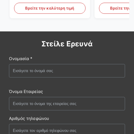
προσχηματισμών S136 P20
εργαλείων φο
PET
Βρείτε την καλύτερη τιμή
Βρείτε την 
Στείλε Ερευνά
Ονομασία *
Όνομα Εταιρείας
Αριθμός τηλεφώνου