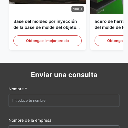
VIDEO
Base del moldeo por inyección
acero de herram
de la base de molde del objeto
del molde de Pr
semitrabajado del ANIMAL
del grueso de 
DOMÉSTICO de S136 P20
Obtenga el mejor precio
Obtenga el 
Enviar una consulta
Nombre *
Nombre de la empresa