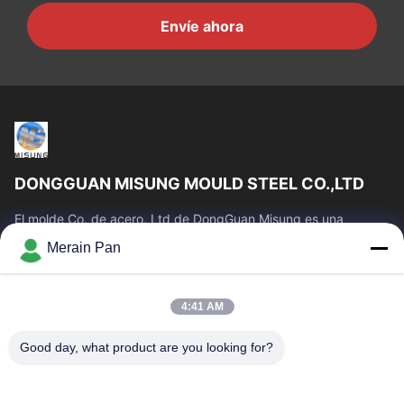
Envíe ahora
DONGGUAN MISUNG MOULD STEEL CO.,LTD
El molde Co. de acero, Ltd de DongGuan Misung es una
compañía principal del plástico de la fuente muere el acero de
Merain Pan
acero, caliente del trabajo,...
Enlaces Rápidos
4:41 AM
Hogar
Productos
VR Show
Sobre Nosotros
Good day, what product are you looking for?
Viaje De La Fábrica
Control De Calidad
Éntrenos En Contacto Con
Noticias